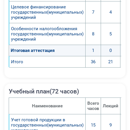
и автономных учреждениях на
Целевое финансирование
основе нормативных документов,
государственных(муниципальных)
7
4
учреждений
регламентирующих его ведение;
5. Обучить навыкам учета
Особенности налогообложения
бюджетных субсидий на
государственных(муниципальных)
8
5
выполнение государственных
учреждений
заданий и операций со средствами,
Итоговая аттестация
1
0
полученными от приносящей доход
деятельности;
Итого
36
21
6. Раскрыть специфику
налогообложения учреждений;
7. Сформировать ответственность
будущего специалиста за
Учебный план(72 часов)
правильность и своевременность
ведения учета и составления
Всего
Наименование
Лекций
Се
отчетности.
часов
Учет готовой продукции в
По окончании удаленного курса
государственных(муниципальных)
15
9
слушатели: