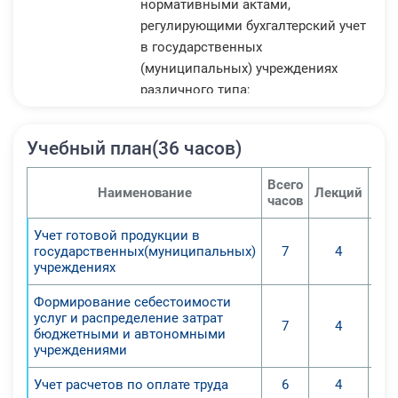
нормативными актами,
регулирующими бухгалтерский учет
в государственных
(муниципальных) учреждениях
различного типа;
2. Определить субъекты и дать
знание теоретических основ
Учебный план(36 часов)
бюджетного учета в соответствии с
нормативными документами,
Всего
Наименование
Лекций
Се
регламентирующими его ведение в
часов
государственных учреждениях;
Учет готовой продукции в
3. Обучить навыкам учета операций
государственных(муниципальных)
7
4
в рамках бюджетных смет и
учреждениях
операций со средствами,
Формирование себестоимости
полученными от приносящей доход
услуг и распределение затрат
деятельности;
7
4
бюджетными и автономными
4. Определить субъекты и дать
учреждениями
знание теоретических основ
Учет расчетов по оплате труда
6
4
бухгалтерского учета в бюджетных