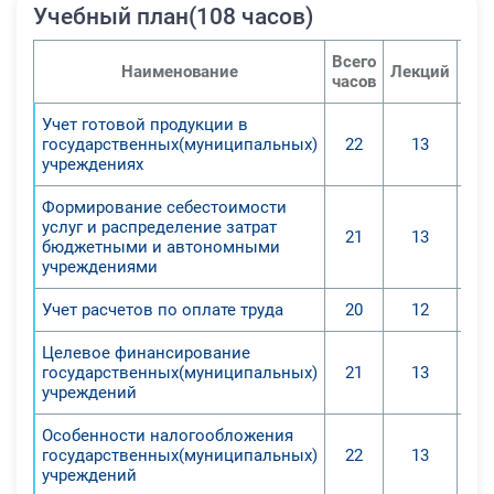
знание теоретических основ
Учебный план(108 часов)
бухгалтерского учета в бюджетных
и автономных учреждениях на
Всего
Наименование
Лекций
Се
часов
основе нормативных документов,
регламентирующих его ведение;
Учет готовой продукции в
5. Обучатся навыкам учета
государственных(муниципальных)
22
13
учреждениях
бюджетных субсидий на
выполнение государственных
Формирование себестоимости
заданий и операций со средствами,
услуг и распределение затрат
21
13
полученными от приносящей доход
бюджетными и автономными
учреждениями
деятельности;
6. Раскроют специфику
Учет расчетов по оплате труда
20
12
налогообложения учреждений;
7. Сформируют ответственность
Целевое финансирование
государственных(муниципальных)
21
13
будущего специалиста за
учреждений
правильность и своевременность
ведения учета и составления
Особенности налогообложения
государственных(муниципальных)
отчетности.
22
13
учреждений