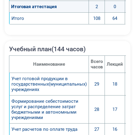
Итоговая аттестация
2
0
Итого
108
64
Учебный план(144 часов)
Всего
Наименование
Лекций
Се
часов
Учет готовой продукции в
государственных(муниципальных)
29
18
учреждениях
Формирование себестоимости
услуг и распределение затрат
28
17
бюджетными и автономными
учреждениями
Учет расчетов по оплате труда
27
16