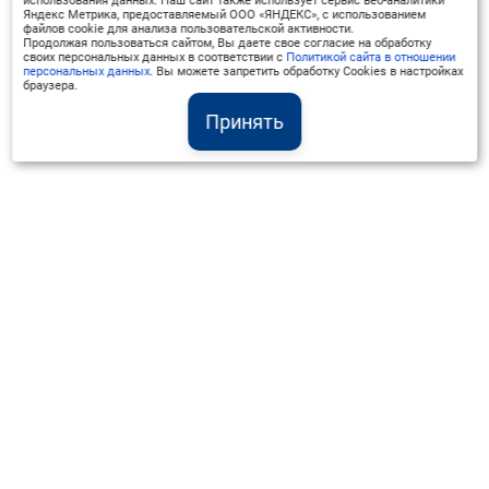
использования данных. Наш сайт также использует сервис веб-аналитики
Яндекс Метрика, предоставляемый ООО «ЯНДЕКС», с использованием
файлов cookie для анализа пользовательской активности.
Продолжая пользоваться сайтом, Вы даете свое согласие на обработку
своих персональных данных в соответствии с
Политикой сайта в отношении
персональных данных
. Вы можете запретить обработку Cookies в настройках
браузера.
Принять
Институт Валдай ©
Официальный интернет-ресурс
+7 (800) 551-50-08
info@iado.ru
Сведения об образовательной организации
Вопрос-ответ
Оплата и доставка
Политика конфиденциальности
Оплата квитанцией