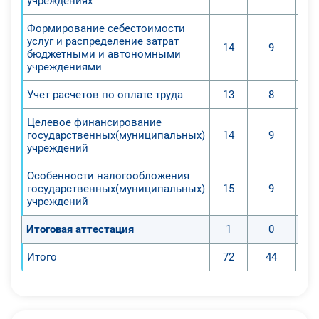
учреждениях
1. Ознакомятся с общими
Формирование себестоимости
нормативными актами,
услуг и распределение затрат
14
9
регулирующими бухгалтерский учет
бюджетными и автономными
в государственных
учреждениями
(муниципальных) учреждениях
Учет расчетов по оплате труда
13
8
различного типа;
2. Определят субъекты и дать
Целевое финансирование
знание теоретических основ
государственных(муниципальных)
14
9
учреждений
бюджетного учета в соответствии с
нормативными документами,
Особенности налогообложения
регламентирующими его ведение в
государственных(муниципальных)
15
9
учреждений
государственных учреждениях
3. Обучатся навыкам учета
Итоговая аттестация
1
0
операций в рамках бюджетных
смет и операций со средствами,
Итого
72
44
полученными от приносящей доход
деятельности;
4. Определят субъекты и дать