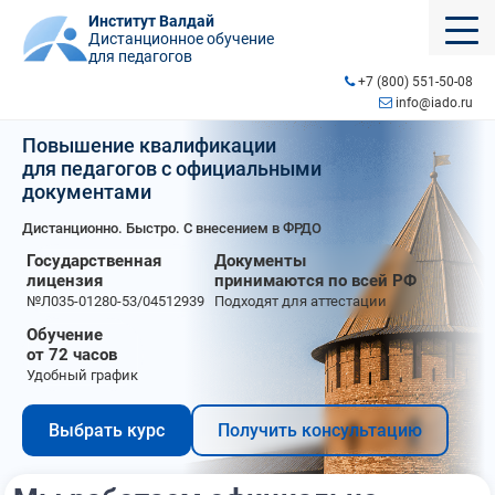
Институт Валдай
Дистанционное обучение
для педагогов
+7 (800) 551-50-08
info@iado.ru
Повышение квалификации
для педагогов с официальными
документами
Дистанционно. Быстро. С внесением в ФРДО
Государственная
Документы
лицензия
принимаются по всей РФ
№Л035-01280-53/04512939
Подходят для аттестации
Обучение
от 72 часов
Удобный график
Выбрать курс
Получить консультацию