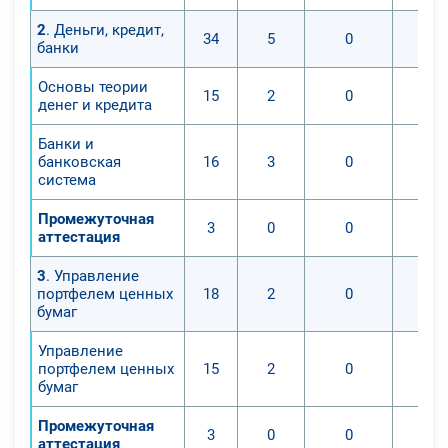
2
. Деньги, кредит,
34
5
0
банки
Основы теории
15
2
0
денег и кредита
Банки и
банковская
16
3
0
система
Промежуточная
3
0
0
аттестация
3
. Управление
портфелем ценных
18
2
0
бумаг
Управление
портфелем ценных
15
2
0
бумаг
Промежуточная
3
0
0
аттестация