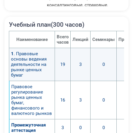
консалтинговые, страховые,
оценочные учреждения и
организации; финансово-
Учебный план(300 часов)
экономические подразделения и
структуры государственных и
Всего
Наименование
Лекций
Семинары
Практ
муниципальных органов власти.
часов
Профессиональная переподготовка
1
. Правовые
по программе Рынок ценных бумаг
основы ведения
– это освоение новой профессии и
деятельности на
19
3
0
актуализация имеющихся знаний.
рынке ценных
бумаг
После прохождения обучения Вы
можете сразу приступить к
Правовое
выполнению новых
регулирование
рынка ценных
профессиональных задач.
16
3
0
бумаг,
Изучение данной программы
финансового и
доступно в следующих формах:
валютного рынков
дистанционно.
Промежуточная
3
0
0
аттестация