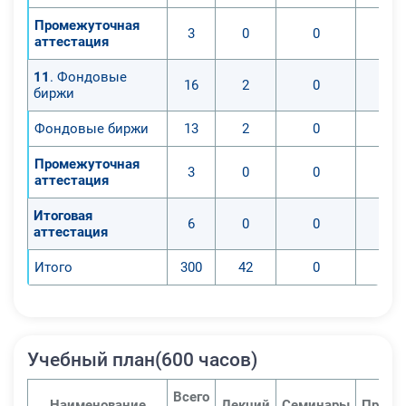
Промежуточная
3
0
0
аттестация
11
. Фондовые
16
2
0
биржи
Фондовые биржи
13
2
0
Промежуточная
3
0
0
аттестация
Итоговая
6
0
0
аттестация
Итого
300
42
0
Учебный план(600 часов)
Всего
Наименование
Лекций
Семинары
Практ