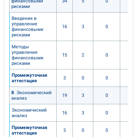
финансовыми
34
5
0
рисками
Введение в
управление
16
3
0
финансовыми
рисками
Методы
управления
15
2
0
финансовыми
рисками
Промежуточная
3
0
0
аттестация
8
. Экономический
19
3
0
анализ
Экономический
16
3
0
анализ
Промежуточная
3
0
0
аттестация