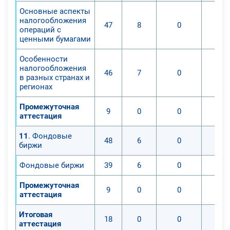
Основные аспекты
налогообложения
47
8
0
операций с
ценными бумагами
Особенности
налогообложения
46
7
0
в разных странах и
регионах
Промежуточная
9
0
0
аттестация
11
. Фондовые
48
6
0
биржи
Фондовые биржи
39
6
0
Промежуточная
9
0
0
аттестация
Итоговая
18
0
0
аттестация