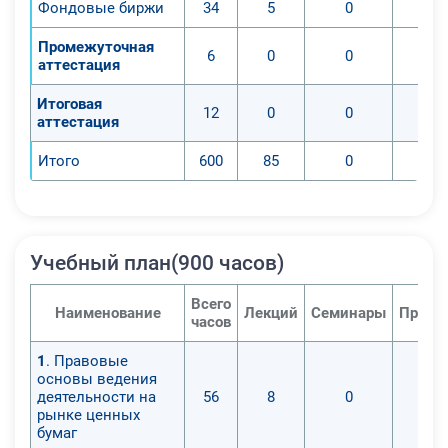
Фондовые биржи
34
5
0
Промежуточная
6
0
0
аттестация
Итоговая
12
0
0
аттестация
Итого
600
85
0
Учебный план(900 часов)
Всего
Наименование
Лекций
Семинары
Практ
часов
1
. Правовые
основы ведения
деятельности на
56
8
0
рынке ценных
бумаг