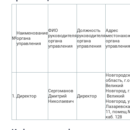
ФИО
Должность
Адрес
Наименование
руководителя
руководителя
местонахо
№
органа
органа
органа
органа
управления
управления
управления
управления
Новгородс
область, г.о
Великий
Сергоманов
Новгород, г
1.
Директор
Дмитрий
Директор
Великий
Николаевич
Новгород, у
Лазаревская
11, помещ.
каб. 128