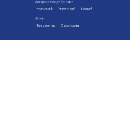
Интервал между буквами
Нормальный
Увеличенный
Большой
Шрифт
Без засечек
С засечками