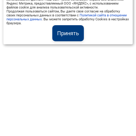
-Овладеть методиками и приемами
Яндекс Метрика, предоставляемый ООО «ЯНДЕКС», с использованием
файлов cookie для анализа пользовательской активности.
преподавания русского языка;
Продолжая пользоваться сайтом, Вы даете свое согласие на обработку
-Применять методики и способы
своих персональных данных в соответствии с
Политикой сайта в отношении
персональных данных
. Вы можете запретить обработку Cookies в настройках
формирования культуры языка у
браузера.
обучающихся;
Принять
-Проводить непрерывную работу с
учениками по развитию культуры
речи;
-Стимулировать развитие
Институт Валдай ©
потребности учеников в грамотном
Официальный интернет-ресурс
и результативном общении;
+7 (800) 551-50-08
Навыки:
info@iado.ru
-Развитие у учеников навыков
применения устной и письменной
речи приобретаемых знаний и
умений непосредственно на
Сведения об образовательной организации
Вопрос-ответ
практике;
Оплата и доставка
-Постоянной практической
Политика конфиденциальности
деятельности по формированию
Оплата квитанцией