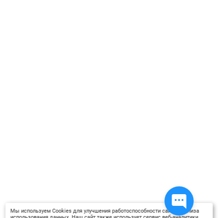
приобретенных учениками.
По итогам обучающего курса Вы
получите:
знания:
-О теоретических и методических
основах обучения русскому языку;
-О теоретических основах и
перспективах совершенствования
лингвистических методов наших
дней;
-Об особенностях и перспективах
применения разнообразных
методик обучения русскому языку;
-О вариантах формирования схемы
занятия по русскому языку и
проведения анализа
приобретаемых учениками знаний;
Умения:
Мы используем Cookies для улучшения работоспособности сайта, анализа
использования данных. Наш сайт также использует сервис веб-аналитики