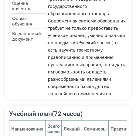
Оценка
государственного
качества
образовательного стандарта.
Форма
Современная система образования
обучения
требует не только предоставить
Выдаваемый
ученикам знания, умения и навыки
документ
по предмету «Русский язык» (то
есть научить грамотному
правописанию и применению
пунктуационных правил), но и дать
им возможность овладеть
разнообразными явлениями
современного языка для их
дальнейшего применения на
практике в рамках
коммуникационных процессов
Учебный план(72 часов)
общения между индивидами. При
грамотном владении устной и
Всего
Наименование
Лекций
Семинары
Практичес
письменной речью человек
часов