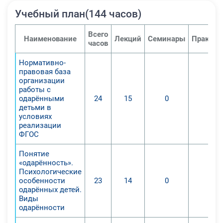
Учебный план(144 часов)
Всего
Наименование
Лекций
Семинары
Практич
часов
Нормативно-
правовая база
организации
работы с
одарёнными
24
15
0
0
детьми в
условиях
реализации
ФГОС
Понятие
«одарённость».
Психологические
особенности
23
14
0
0
одарённых детей.
Виды
одарённости