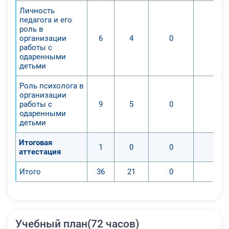
деятельности;
Личность
3. Повышение профессионализма
педагога и его
педагогов, деятельность которых
роль в
направлена на работу с
организации
6
4
0
0
работы с
одаренными детьми.
одаренными
детьми
Роль психолога в
организации
работы с
9
5
0
0
одаренными
детьми
Итоговая
1
0
0
0
аттестация
Итого
36
21
0
0
Учебный план(72 часов)