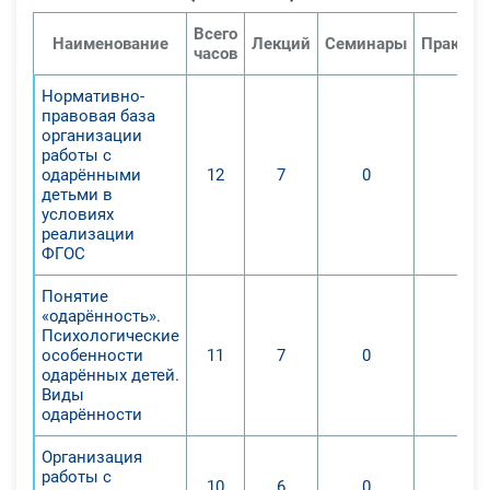
Всего
Наименование
Лекций
Семинары
Практич
часов
Нормативно-
правовая база
организации
работы с
одарёнными
12
7
0
0
детьми в
условиях
реализации
ФГОС
Понятие
«одарённость».
Психологические
особенности
11
7
0
0
одарённых детей.
Виды
одарённости
Организация
работы с
10
6
0
0