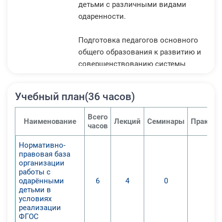
детьми с различными видами
одаренности.
Подготовка педагогов основного
общего образования к развитию и
совершенствованию системы
работы с одаренными детьми в
образовательных учреждениях, а
Учебный план(36 часов)
также повышение
конкурентоспособности учителя.
Всего
Наименование
Лекций
Семинары
Практич
1. Повышение роли
часов
образовательного учреждения в
Нормативно-
формировании у учащихся
правовая база
мотивации успешного обучения на
организации
основе нормативно-правового,
работы с
одарёнными
6
4
0
0
методического и информационного
детьми в
обеспечения;
условиях
2. Внедрение в образовательный
реализации
ФГОС
процесс современных форм,