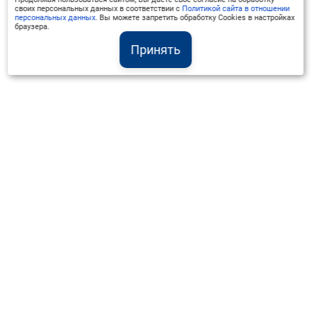
своих персональных данных в соответствии с
Политикой сайта в отношении
персональных данных
. Вы можете запретить обработку Cookies в настройках
браузера.
Принять
Институт Валдай ©
Официальный интернет-ресурс
+7 (800) 551-50-08
info@iado.ru
Сведения об образовательной организации
Вопрос-ответ
Оплата и доставка
Политика конфиденциальности
Оплата квитанцией
Запрос коммерческого предложения
Отправка приложения к договору