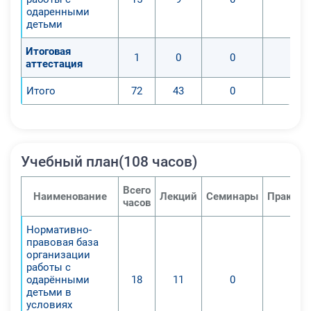
одаренными
детьми
Итоговая
1
0
0
0
аттестация
Итого
72
43
0
0
Учебный план(108 часов)
Всего
Наименование
Лекций
Семинары
Практич
часов
Нормативно-
правовая база
организации
работы с
одарёнными
18
11
0
0
детьми в
условиях