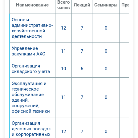
1. Формирование у слушателей
Всего
Наименование
Лекций
Семинары
Практи
часов
прочных знаний, умений и
практических навыков:
Основы
- при исследовании экономических
административно-
12
7
0
показателей, факторов и причин
хозяйственной
деятельности
обусловивших их;
-при научном обосновании бизнес-
Управление
11
7
0
планов и контроле, за ходом их
закупками АХО
выполнения;
Организация
-при объективной оценке
10
6
0
складского учета
эффективности хозяйственной
деятельности;
Эксплуатация и
техническое
-при выявлении
обслуживание
внутрихозяйственных резервов.
11
7
0
зданий,
сооружений,
офисной техники
Организация
деловых поездок
12
7
0
и корпоративных