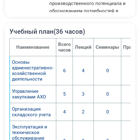
производственного потенциала и
обоснованием потребностей в
инвестициях. Особо следует
подчеркнуть важность развития
Учебный план(36 часов)
информационных систем
экономического анализа,
Всего
Наименование
Лекций
Семинары
Практи
поскольку скорость аналитических
часов
процедур все более приобретает
Основы
решающее значение.
административно-
6
4
0
хозяйственной
Получение целостного
деятельности
представления об
Управление
административном анализе, как
5
3
0
закупками АХО
важнейшей функции управления
организациями, действенном
Организация
4
2
0
складского учета
средстве выявления
внутрихозяйственных резервов,
Эксплуатация и
основе разработки научно
техническое
обслуживание
обоснованных планов и