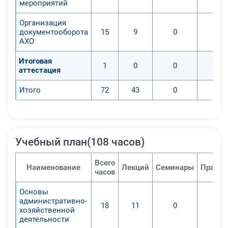
мероприятий
Организация
документооборота
15
9
0
АХО
Итоговая
1
0
0
аттестация
Итого
72
43
0
Учебный план(108 часов)
Всего
Наименование
Лекций
Семинары
Практи
часов
Основы
административно-
18
11
0
хозяйственной
деятельности