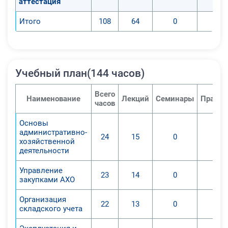
аттестация
Итого
108
64
0
Учебный план(144 часов)
Всего
Наименование
Лекций
Семинары
Практи
часов
Основы
административно-
24
15
0
хозяйственной
деятельности
Управление
23
14
0
закупками АХО
Организация
22
13
0
складского учета