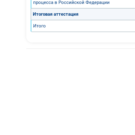
процесса в Российской Федерации
дидактических ма
сотрудничество о
Итоговая аттестация
творческие спосо
Итого