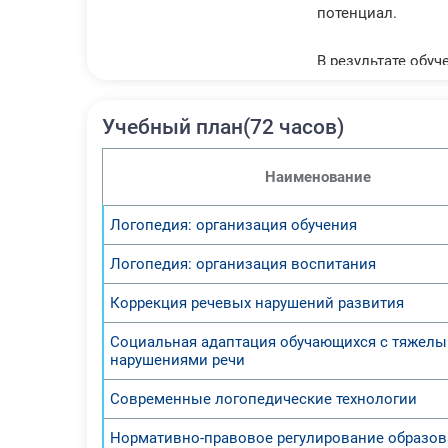
потенциал.
В результате обуч
Знания:
- понимание мето
Учебный план(72 часов)
- возможности, с
- специфику и пе
Наименование
- приемы организ
Умения:
Логопедия: организация обучения
- формулировать 
- разрабатывать 
Логопедия: организация воспитания
- способность са
- привлекать к к
Коррекция речевых нарушений развития
Профессиональны
Социальная адаптация обучающихся с тяжел
- готовность при
нарушениями речи
качества учебно-
образовательного
Современные логопедические технологии
- способен испол
Нормативно-правовое регулирование образов
деятельности и о