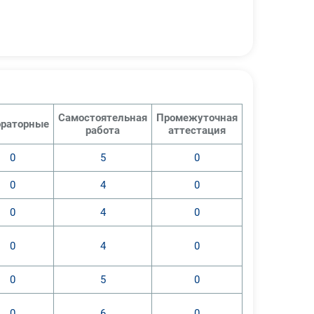
Самостоятельная
Промежуточная
раторные
азвитию;
работа
аттестация
0
5
0
ых видах деятельности;
обенности детей;
0
4
0
ебность ребенка;
са.
0
4
0
нформационные, для обеспечения
0
4
0
упени конкретного
0
5
0
ания универсальных видов
льтимедийных учебных пособий,
0
6
0