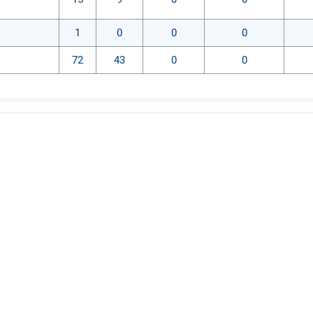
териалов, использование интернет технологий в преподавани
бучающихся, поддерживать активность и инициативность, са
1
0
0
0
бности.
72
43
0
0