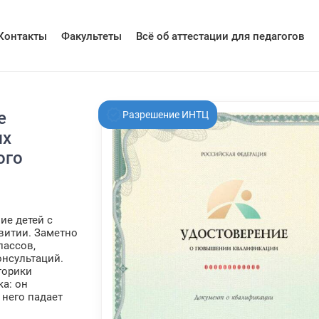
Контакты
Факультеты
Всё об аттестации для педагогов
е
Разрешение ИНТЦ
ых
ого
ие детей с
витии. Заметно
лассов,
нсультаций.
торики
а: он
 него падает