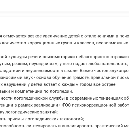
я отмечается резкое увеличение детей с отклонениями в пси
 количество коррекционных групп и классов, всевозможных
вой культуры речи и психомоторики неблагоприятно отражают
утым, резким, неусидчивым, у него падает любознательность
оследствии и неуспеваемость в школе. Важно чистое звукопр
носимый звук - основа обучения грамоте, правильной письм
х нарушений у детей встает с каждым годом все острее.
выки и компетенции по логопедии.
нности логопедической службы в современных тенденциях об
тенции в рамках реализации ФГОС психокоррекционной работ
ку логопедических занятий;
ать приемы логопедических технологий;
способность синтезировать и анализировать практический ма