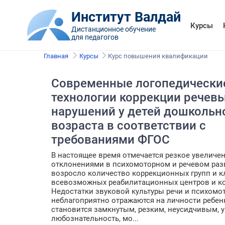
Институт Валдай
Курсы
Дистанционное обучение
для педагогов
Главная
Курсы
Курс повышения квалификации
Современные логопедически
технологии коррекции речев
нарушений у детей дошкольн
возраста в соответствии с
требованиями ФГОС
В настоящее время отмечается резкое увеличен
отклонениями в психомоторном и речевом раз
возросло количество коррекционных групп и к
всевозможных реабилитационных центров и ко
Недостатки звуковой культуры речи и психомо
неблагоприятно отражаются на личности ребенк
становится замкнутым, резким, неусидчивым, у
любознательность, мо...