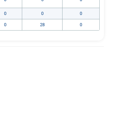
и; - способен организовывать
мостоятельность обучающихся, их
0
0
0
0
28
0