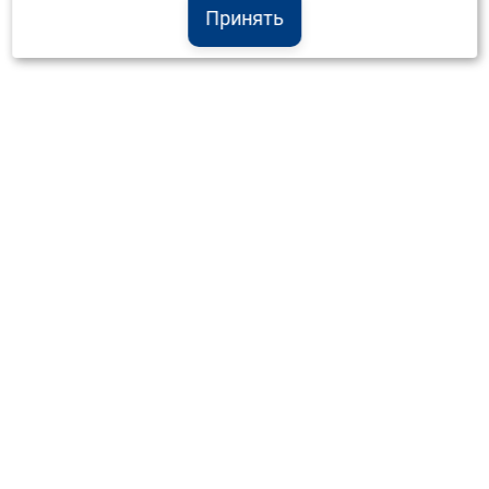
Принять
Институт Валдай ©
Официальный интернет-ресурс
+7 (800) 551-50-08
info@iado.ru
Сведения об образовательной организации
Вопрос-ответ
Оплата и доставка
Политика конфиденциальности
Оплата квитанцией
Запрос коммерческого предложения
Отправка приложения к договору
Материалы