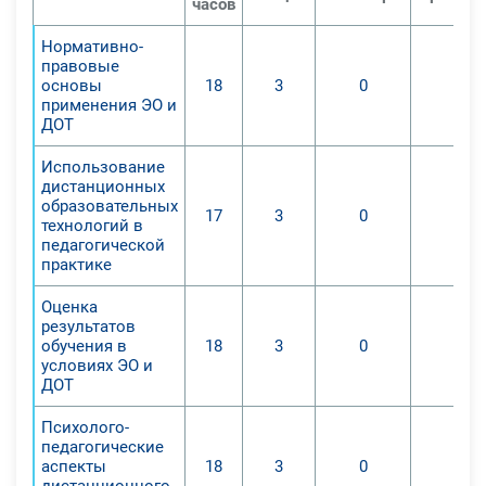
часов
инструменты в образовательном
Нормативно-
процессе, повышать качество и
правовые
доступность обучения.
основы
18
3
0
0
применения ЭО и
ДОТ
Использование
дистанционных
образовательных
17
3
0
0
технологий в
педагогической
практике
Оценка
результатов
обучения в
18
3
0
0
условиях ЭО и
ДОТ
Психолого-
педагогические
аспекты
18
3
0
0
дистанционного