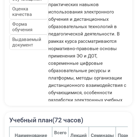
практических навыков
Оценка
использования электронного
качества
обучения и дистанционных
Форма
образовательных технологий в
обучения
педагогической деятельности. В
Выдаваемый
рамках курса рассматриваются
документ
нормативно-правовые основы
применения ЭО и ДОТ,
современные цифровые
образовательные ресурсы и
платформы, методы организации
дистанционного взаимодействия с
обучающимися, особенности
разработки электронных учебных
материалов и контроля результатов
обучения в онлайн-формате.
Учебный план(72 часов)
Освоение программы позволит
педагогическим работникам
Всего
Наименование
Лекций
Семинары
Практич
эффективно применять цифровые