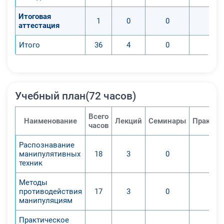
Итоговая
1
0
0
0
аттестация
Итого
36
4
0
0
Учебный план(72 часов)
Всего
Наименование
Лекций
Семинары
Практич
часов
Распознавание
манипулятивных
18
3
0
0
техник
Методы
противодействия
17
3
0
0
манипуляциям
Практическое