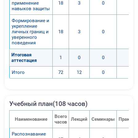
применение
18
3
0
0
навыков защиты
Формирование и
укрепление
личных границ и
18
3
0
0
уверенного
поведения
Итоговая
1
0
0
0
аттестация
Итого
72
12
0
0
Учебный план(108 часов)
Всего
Наименование
Лекций
Семинары
Практич
часов
Распознавание