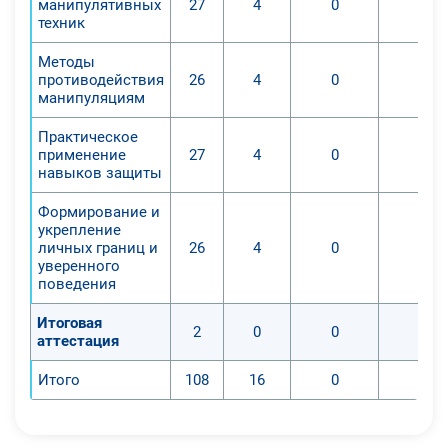
манипулятивных
27
4
0
0
техник
Методы
противодействия
26
4
0
0
манипуляциям
Практическое
применение
27
4
0
0
навыков защиты
Формирование и
укрепление
личных границ и
26
4
0
0
уверенного
поведения
Итоговая
2
0
0
0
аттестация
Итого
108
16
0
0