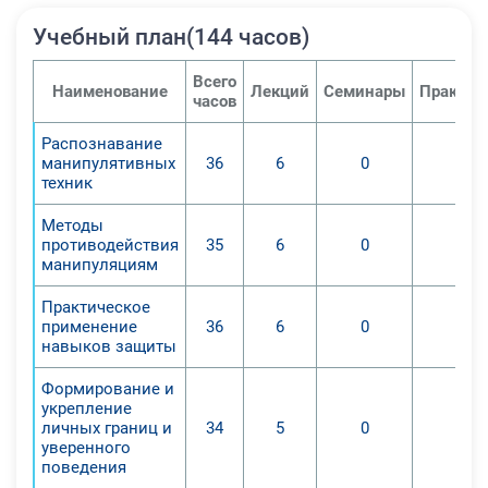
Учебный план(144 часов)
Всего
Наименование
Лекций
Семинары
Практич
часов
Распознавание
манипулятивных
36
6
0
0
техник
Методы
противодействия
35
6
0
0
манипуляциям
Практическое
применение
36
6
0
0
навыков защиты
Формирование и
укрепление
личных границ и
34
5
0
0
уверенного
поведения