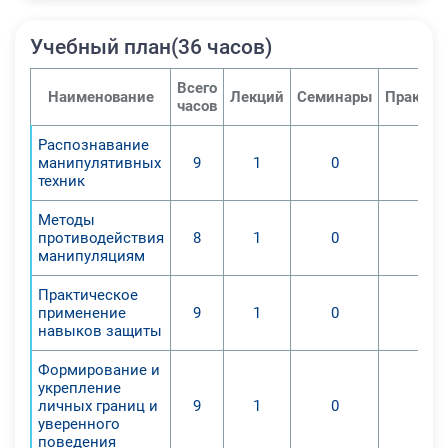
Учебный план(36 часов)
Всего
Наименование
Лекций
Семинары
Практич
часов
Распознавание
манипулятивных
9
1
0
0
техник
Методы
противодействия
8
1
0
0
манипуляциям
Практическое
применение
9
1
0
0
навыков защиты
Формирование и
укрепление
личных границ и
9
1
0
0
уверенного
поведения