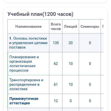
Учебный план(1200 часов)
Всего
Наименование
Лекций
Семинары
Прак
часов
1
. Основы логистики
и управления цепями
135
20
0
поставок
Планирование и
организация
62
10
0
логистических
процессов
Транспортировка и
распределение в
61
10
0
логистике
Промежуточная
12
0
0
аттестация