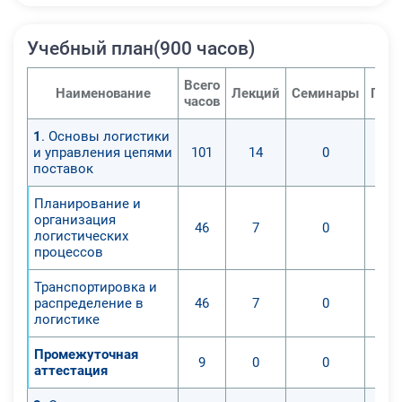
Учебный план(900 часов)
Всего
Наименование
Лекций
Семинары
Прак
часов
1
. Основы логистики
и управления цепями
101
14
0
поставок
Планирование и
организация
46
7
0
логистических
процессов
Транспортировка и
распределение в
46
7
0
логистике
Промежуточная
9
0
0
аттестация