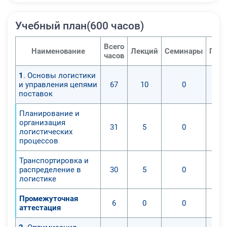
Учебный план(600 часов)
Всего
Наименование
Лекций
Семинары
Прак
часов
1
. Основы логистики
и управления цепями
67
10
0
поставок
Планирование и
организация
31
5
0
логистических
процессов
Транспортировка и
распределение в
30
5
0
логистике
Промежуточная
6
0
0
аттестация