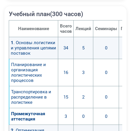
Учебный план(300 часов)
Всего
Наименование
Лекций
Семинары
Прак
часов
1
. Основы логистики
и управления цепями
34
5
0
поставок
Планирование и
организация
16
3
0
логистических
процессов
Транспортировка и
распределение в
15
2
0
логистике
Промежуточная
3
0
0
аттестация
2
. Оптимизация