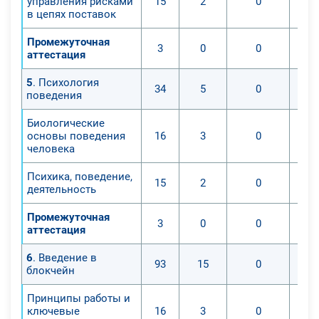
управления рисками
15
2
0
в цепях поставок
Промежуточная
3
0
0
аттестация
5
. Психология
34
5
0
поведения
Биологические
основы поведения
16
3
0
человека
Психика, поведение,
15
2
0
деятельность
Промежуточная
3
0
0
аттестация
6
. Введение в
93
15
0
блокчейн
Принципы работы и
ключевые
16
3
0