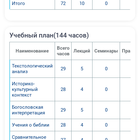
Итого
72
10
0
0
Учебный план(144 часов)
Всего
Наименование
Лекций
Семинары
Практи
часов
Текстологический
29
5
0
0
анализ
Историко-
культурный
28
4
0
0
контекст
Богословская
29
5
0
0
интерпретация
Учения о библии
28
4
0
0
Сравнительное
27
4
0
0