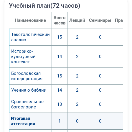
Учебный план(72 часов)
Всего
Наименование
Лекций
Семинары
Практи
часов
Текстологический
15
2
0
0
анализ
Историко-
культурный
14
2
0
0
контекст
Богословская
15
2
0
0
интерпретация
Учения о библии
14
2
0
0
Сравнительное
13
2
0
0
богословие
Итоговая
1
0
0
0
аттестация