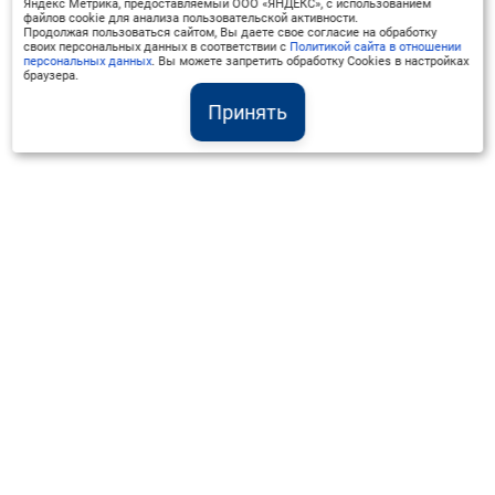
Яндекс Метрика, предоставляемый ООО «ЯНДЕКС», с использованием
файлов cookie для анализа пользовательской активности.
Продолжая пользоваться сайтом, Вы даете свое согласие на обработку
своих персональных данных в соответствии с
Политикой сайта в отношении
персональных данных
. Вы можете запретить обработку Cookies в настройках
браузера.
Принять
Институт Валдай ©
Официальный интернет-ресурс
+7 (800) 551-50-08
info@iado.ru
Сведения об образовательной организации
Вопрос-ответ
Оплата и доставка
Политика конфиденциальности
Оплата квитанцией