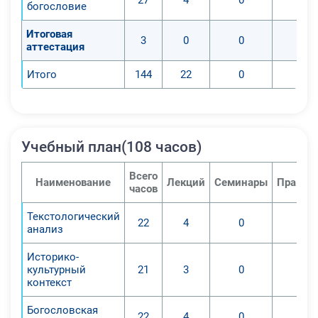
богословие
Итоговая
3
0
0
0
аттестация
Итого
144
22
0
0
Учебный план(108 часов)
Всего
Наименование
Лекций
Семинары
Практи
часов
Текстологический
22
4
0
0
анализ
Историко-
культурный
21
3
0
0
контекст
Богословская
22
4
0
0