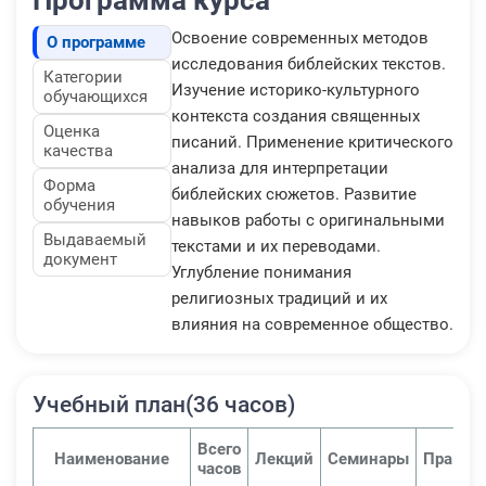
Освоение современных методов
О программе
исследования библейских текстов.
Категории
Изучение историко-культурного
обучающихся
контекста создания священных
Оценка
писаний. Применение критического
качества
анализа для интерпретации
Форма
библейских сюжетов. Развитие
обучения
навыков работы с оригинальными
Выдаваемый
текстами и их переводами.
документ
Углубление понимания
религиозных традиций и их
влияния на современное общество.
Учебный план(36 часов)
Всего
Наименование
Лекций
Семинары
Практи
часов