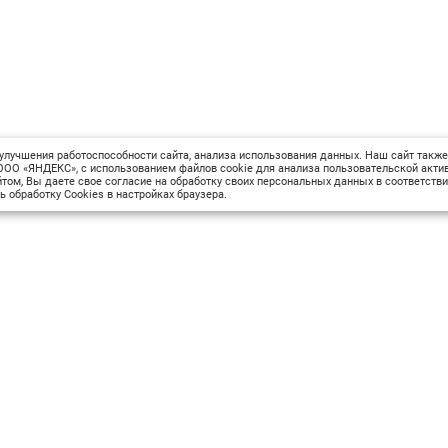
улучшения работоспособности сайта, анализа использования данных. Наш сайт также
ОО «ЯНДЕКС», с использованием файлов cookie для анализа пользовательской актив
том, Вы даете свое согласие на обработку своих персональных данных в соответств
ь обработку Cookies в настройках браузера.
Сведения об образовательной организации
М
Вопрос-ответ
Оплата и доставка
Политика конфиденциальности
Оплата квитанцией
Запрос коммерческого предложения
Отправка приложения к договору
шрифта
Цвет сайта
Изображения
Интервал между буква