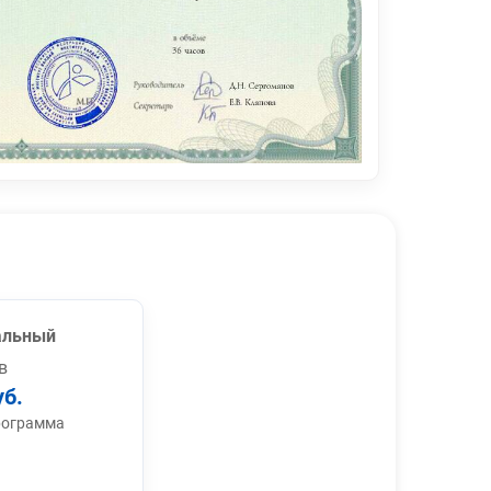
альный
в
уб.
рограмма