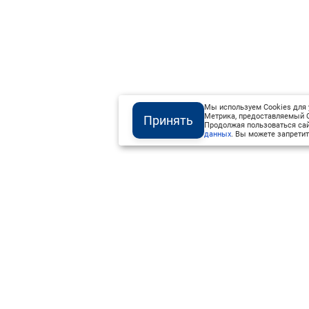
Мы используем Cookies для 
Метрика, предоставляемый О
Принять
Продолжая пользоваться сай
данных
. Вы можете запретит
Институт Валдай ©
Официальный интернет-ресурс
+7 (800) 551-50-08
info@iado.ru
16+
Размер 