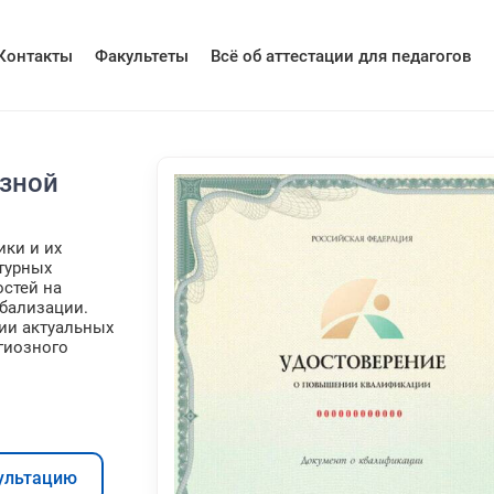
Контакты
Факультеты
Всё об аттестации для педагогов
зной
ки и их
турных
остей на
бализации.
ии актуальных
гиозного
ультацию