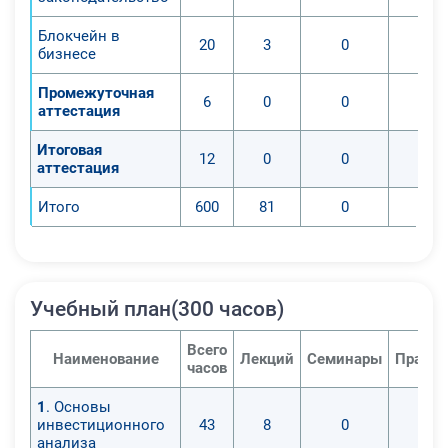
Блокчейн в
20
3
0
бизнесе
Промежуточная
6
0
0
аттестация
Итоговая
12
0
0
аттестация
Итого
600
81
0
Учебный план(300 часов)
Всего
Наименование
Лекций
Семинары
Практи
часов
1
. Основы
инвестиционного
43
8
0
анализа