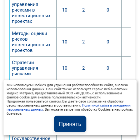
управления
рисками в
10
2
0
инвестиционных
проектах
Методы оценки
рисков
10
2
0
инвестиционных
проектов
Стратегии
управления
10
2
0
рисками
Промежуточная
Мы используем Cookies для улучшения работоспособности сайта, анализа
3
0
0
использования данных. Наш сайт также использует сервис веб-аналитики
аттестация
Яндекс Метрика, предоставляемый ООО «ЯНДЕКС», с использованием
файлов cookie для анализа пользовательской активности.
Продолжая пользоваться сайтом, Вы даете свое согласие на обработку
4
.
своих персональных данных в соответствии с
Политикой сайта в отношении
Законодательные
персональных данных
. Вы можете запретить обработку Cookies в настройках
браузера.
аспекты
33
6
0
инвестиционной
Принять
деятельности
Государственное