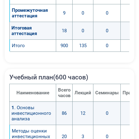
Промежуточная
9
0
0
аттестация
Итоговая
18
0
0
аттестация
Итого
900
135
0
Учебный план(600 часов)
Всего
Наименование
Лекций
Семинары
Практи
часов
1
. Основы
инвестиционного
86
12
0
анализа
Методы оценки
инвестиционных
20
3
0