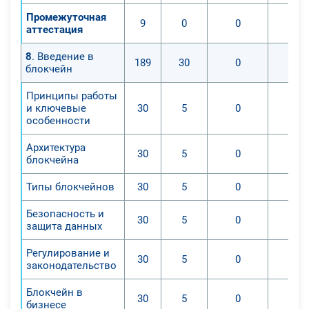
Промежуточная
9
0
0
аттестация
8
. Введение в
189
30
0
блокчейн
Принципы работы
и ключевые
30
5
0
особенности
Архитектура
30
5
0
блокчейна
Типы блокчейнов
30
5
0
Безопасность и
30
5
0
защита данных
Регулирование и
30
5
0
законодательство
Блокчейн в
30
5
0
бизнесе