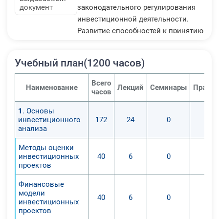
документ
законодательного регулирования
инвестиционной деятельности.
Развитие способностей к принятию
управленческих решений в
условиях неопределенности.
Учебный план(1200 часов)
Всего
Наименование
Лекций
Семинары
Практи
часов
1
. Основы
инвестиционного
172
24
0
анализа
Методы оценки
инвестиционных
40
6
0
проектов
Финансовые
модели
40
6
0
инвестиционных
проектов