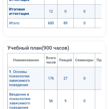
Итоговая
12
0
0
аттестация
Итого
600
89
0
Учебный план(900 часов)
Всего
Наименование
Лекций
Семинары
Практи
часов
1
. Основы
психологии
176
27
0
зависимого
поведения
Введение в
психологию
56
9
0
зависимого
поведения