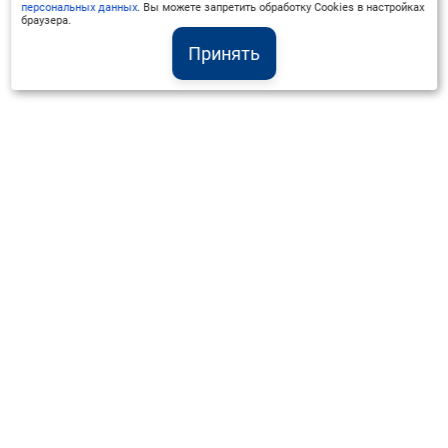
персональных данных
. Вы можете запретить обработку Cookies в настройках
браузера.
Принять
Институт Валдай ©
Официальный интернет-ресурс
+7 (800) 551-50-08
info@iado.ru
Сведения об образовательной организации
Вопрос-ответ
Оплата и доставка
Политика конфиденциальности
Оплата квитанцией
Запрос коммерческого предложения
Отправка приложения к договору