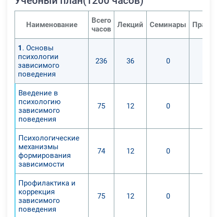
Учебный план(1200 часов)
Всего
Наименование
Лекций
Семинары
Практи
часов
1
. Основы
психологии
236
36
0
зависимого
поведения
Введение в
психологию
75
12
0
зависимого
поведения
Психологические
механизмы
74
12
0
формирования
зависимости
Профилактика и
коррекция
75
12
0
зависимого
поведения