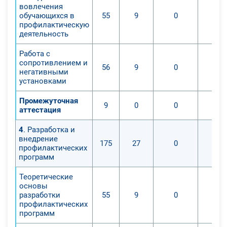
вовлечения
обучающихся в
55
9
0
профилактическую
деятельность
Работа с
сопротивлением и
56
9
0
негативными
установками
Промежуточная
9
0
0
аттестация
4
. Разработка и
внедрение
175
27
0
профилактических
программ
Теоретические
основы
разработки
55
9
0
профилактических
программ