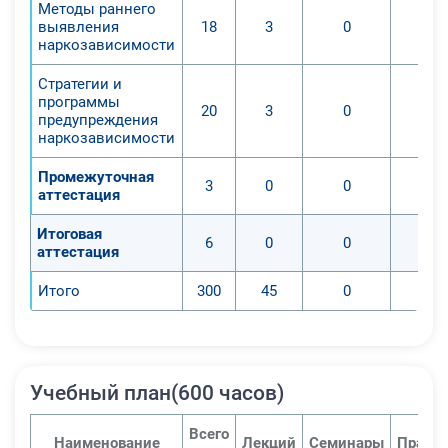
Методы раннего
выявления
18
3
0
наркозависимости
Стратегии и
программы
20
3
0
предупреждения
наркозависимости
Промежуточная
3
0
0
аттестация
Итоговая
6
0
0
аттестация
Итого
300
45
0
Учебный план(600 часов)
Всего
Наименование
Лекций
Семинары
Практи