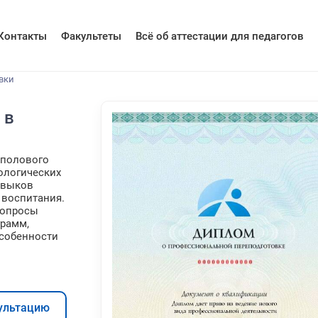
Контакты
Факультеты
Всё об аттестации для педагогов
вки
 в
 полового
ологических
авыков
 воспитания.
вопросы
грамм,
собенности
ультацию