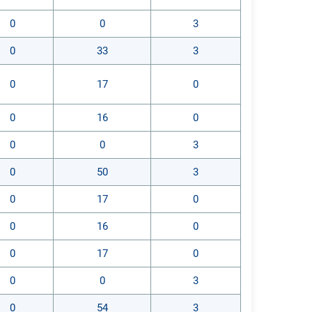
0
0
3
0
33
3
0
17
0
0
16
0
0
0
3
0
50
3
0
17
0
0
16
0
0
17
0
0
0
3
0
54
3