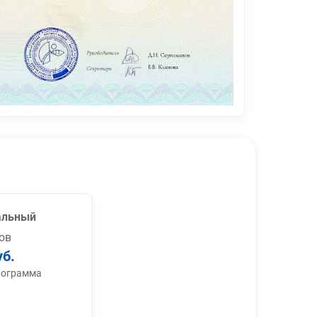
альный
ов
уб.
рограмма