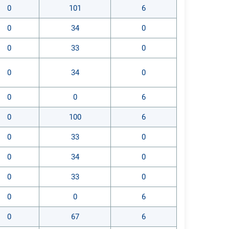
0
101
6
0
34
0
0
33
0
0
34
0
0
0
6
0
100
6
0
33
0
0
34
0
0
33
0
0
0
6
0
67
6