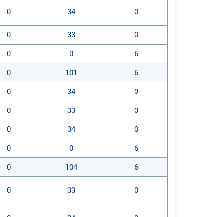
0
34
0
0
33
0
0
0
6
0
101
6
0
34
0
0
33
0
0
34
0
0
0
6
0
104
6
0
33
0