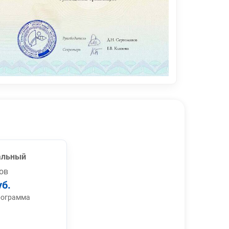
альный
ов
уб.
рограмма