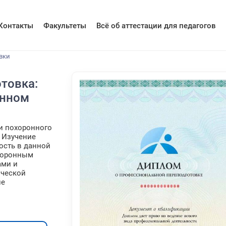
Контакты
Факультеты
Всё об аттестации для педагогов
вки
товка:
онном
и похоронного
. Изучение
ость в данной
хоронным
ами и
ической
ие