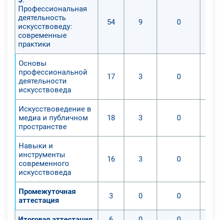
Профессиональная
деятельность
54
9
0
искусствоведу:
современные
практики
Основы
профессиональной
17
3
0
деятельности
искусствоведа
Искусствоведение в
медиа и публичном
18
3
0
пространстве
Навыки и
инструменты
16
3
0
современного
искусствоведа
Промежуточная
3
0
0
аттестация
Итоговая аттестация
6
0
0