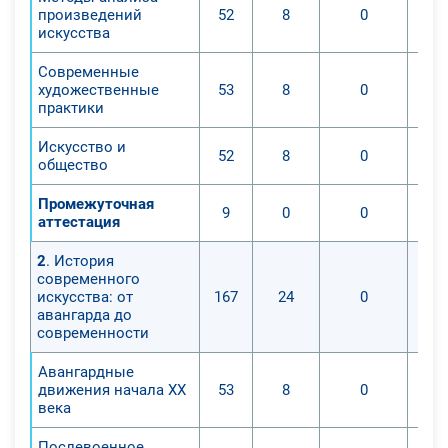
произведений
52
8
0
искусства
Современные
художественные
53
8
0
практики
Искусство и
52
8
0
общество
Промежуточная
9
0
0
аттестация
2
. История
современного
искусства: от
167
24
0
авангарда до
современности
Авангардные
движения начала XX
53
8
0
века
Послевоенное