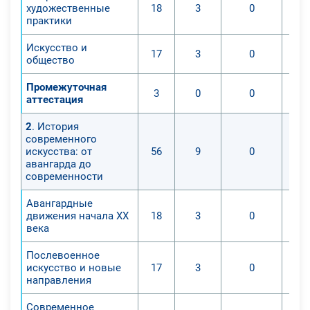
художественные
18
3
0
практики
Искусство и
17
3
0
общество
Промежуточная
3
0
0
аттестация
2
. История
современного
искусства: от
56
9
0
авангарда до
современности
Авангардные
движения начала XX
18
3
0
века
Послевоенное
искусство и новые
17
3
0
направления
Современное