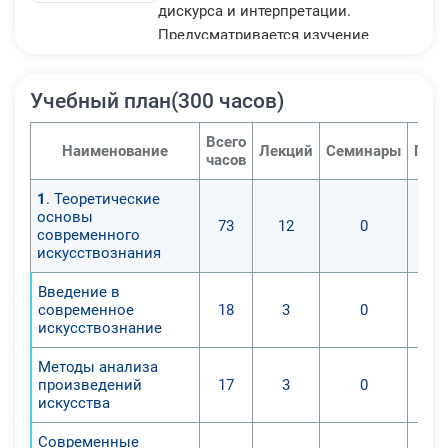
дискурса и интерпретации.
Предусматривается изучение
современных тенденций в
искусстве, освоение методов
Учебный план(300 часов)
исследования и анализа, а также
развитие навыков публичного
Всего
Наименование
Лекций
Семинары
Прак
представления искусствоведческих
часов
исследований. Проводится
1
. Теоретические
изучение специфики работы
основы
73
12
0
современного искусствоведу в
современного
различных сферах: музеи, галереи,
искусствознания
образовательные учреждения,
Введение в
медиа. Программа направлена на
современное
18
3
0
повышение квалификации
искусствознание
специалистов, заинтересованных в
Методы анализа
углубленном изучении
произведений
17
3
0
современного искусства и
искусства
применении полученных знаний в
Современные
профессиональной деятельности.