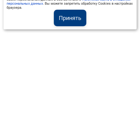
персональных данных
. Вы можете запретить обработку Cookies в настройках
браузера.
Принять
Институт Валдай ©
Официальный интернет-ресурс
+7 (800) 551-50-08
info@iado.ru
Сведения об образовательной организации
Вопрос-ответ
Оплата и доставка
Политика конфиденциальности
Оплата квитанцией
Запрос коммерческого предложения
Отправка приложения к договору