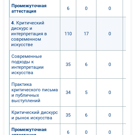
Промежуточная
6
0
0
аттестация
4
. Критический
дискурс и
интерпретация в
110
17
0
современном
искусстве
Современные
подходы к
35
6
0
интерпретации
искусства
Практика
критического письма
34
5
0
и публичных
выступлений
Критический дискурс
35
6
0
и рынок искусства
Промежуточная
6
0
0
аттестация