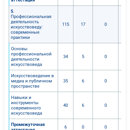
5
.
Профессиональная
деятельность
115
17
0
искусствоведу:
современные
практики
Основы
профессиональной
34
5
0
деятельности
искусствоведа
Искусствоведение в
медиа и публичном
35
6
0
пространстве
Навыки и
инструменты
40
6
0
современного
искусствоведа
Промежуточная
6
0
0
аттестация