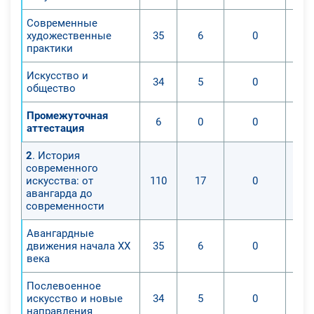
Современные
художественные
35
6
0
практики
Искусство и
34
5
0
общество
Промежуточная
6
0
0
аттестация
2
. История
современного
искусства: от
110
17
0
авангарда до
современности
Авангардные
движения начала XX
35
6
0
века
Послевоенное
искусство и новые
34
5
0
направления