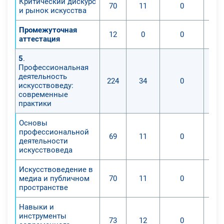
Критический дискурс
70
11
0
и рынок искусства
Промежуточная
12
0
0
аттестация
5
.
Профессиональная
деятельность
224
34
0
искусствоведу:
современные
практики
Основы
профессиональной
69
11
0
деятельности
искусствоведа
Искусствоведение в
медиа и публичном
70
11
0
пространстве
Навыки и
инструменты
73
12
0