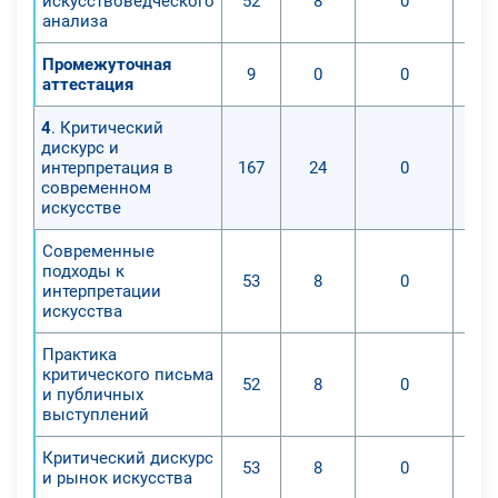
искусствоведческого
52
8
0
анализа
Промежуточная
9
0
0
аттестация
4
. Критический
дискурс и
интерпретация в
167
24
0
современном
искусстве
Современные
подходы к
53
8
0
интерпретации
искусства
Практика
критического письма
52
8
0
и публичных
выступлений
Критический дискурс
53
8
0
и рынок искусства