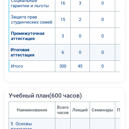
Социальные
16
3
0
гарантии и льготы
Защита прав
15
2
0
студенческих семей
Промежуточная
3
0
0
аттестация
Итоговая
6
0
0
аттестация
Итого
300
45
0
Учебный план(600 часов)
Всего
Наименование
Лекций
Семинары
Прак
часов
1
. Основы
психолого-