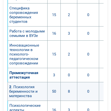
Специфика
сопровождения
15
2
0
беременных
студентов
Работа с молодыми
16
3
0
семьями в ВУЗе
Инновационные
технологии в
психолого-
15
2
0
педагогическом
сопровождении
Промежуточная
3
0
0
аттестация
2
. Психология
беременности и
50
8
0
материнства
Психологические
аспекты
16
3
0