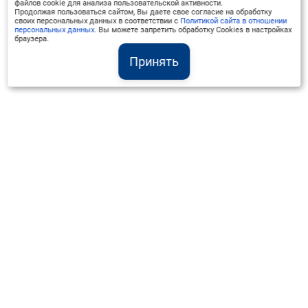
файлов cookie для анализа пользовательской активности.
Продолжая пользоваться сайтом, Вы даете свое согласие на обработку
своих персональных данных в соответствии с
Политикой сайта в отношении
персональных данных
. Вы можете запретить обработку Cookies в настройках
браузера.
Принять
Институт Валдай ©
Официальный интернет-ресурс
+7 (800) 551-50-08
info@iado.ru
Сведения об образовательной организации
Вопрос-ответ
Оплата и доставка
Политика конфиденциальности
Оплата квитанцией
Запрос коммерческого предложения