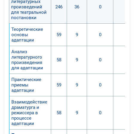
литературных
произведений
246
36
0
0
для театральной
постановки
Теоретические
основы
59
9
0
0
адаптации
Анализ
литературного
58
9
0
0
произведения
для адаптации
Практические
приемы
59
9
0
0
адаптации
Взаимодействие
драматурга и
режиссера в
58
9
0
0
процессе
адаптации