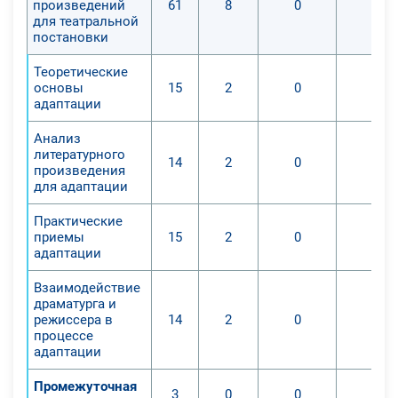
произведений
61
8
0
0
для театральной
постановки
Теоретические
основы
15
2
0
0
адаптации
Анализ
литературного
14
2
0
0
произведения
для адаптации
Практические
приемы
15
2
0
0
адаптации
Взаимодействие
драматурга и
режиссера в
14
2
0
0
процессе
адаптации
Промежуточная
3
0
0
0