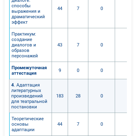
диалоге:
способы
44
7
0
0
выражения и
драматический
эффект
Практикум:
создание
диалогов и
43
7
0
0
образов
персонажей
Промежуточная
9
0
0
0
аттестация
4
. Адаптация
литературных
произведений
183
28
0
0
для театральной
постановки
Теоретические
основы
44
7
0
0
адаптации