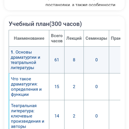
постановки, а также особенности
работы драматурга в современном
театральном пространстве.
Учебный план(300 часов)
Предусмотрено изучение
принципов сценографии и
Всего
Наименование
Лекций
Семинары
Практич
режиссуры, необходимых для
часов
понимания взаимодействия текста
1
. Основы
и визуального ряда в спектакле.
драматургии и
61
8
0
0
Обучающиеся получат навыки
театральной
анализа пьес, выявления
литературы
авторской интенции и оценки
Что такое
качества драматического
драматургия:
15
2
0
0
произведения. Программа
определения и
функции
направлена на формирование
компетенций, необходимых для
Театральная
успешной работы в сфере
литература:
театрального искусства.
ключевые
14
2
0
0
произведения и
авторы