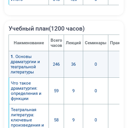
Учебный план(1200 часов)
Всего
Наименование
Лекций
Семинары
Практич
часов
1
. Основы
драматургии и
246
36
0
0
театральной
литературы
Что такое
драматургия:
59
9
0
0
определения и
функции
Театральная
литература:
ключевые
58
9
0
0
произведения и