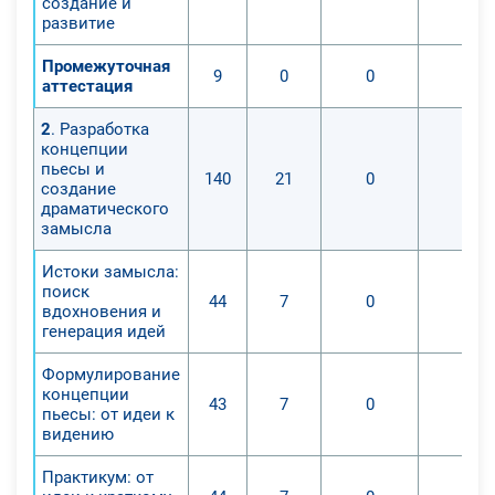
создание и
развитие
Промежуточная
9
0
0
0
аттестация
2
. Разработка
концепции
пьесы и
140
21
0
0
создание
драматического
замысла
Истоки замысла:
поиск
44
7
0
0
вдохновения и
генерация идей
Формулирование
концепции
43
7
0
0
пьесы: от идеи к
видению
Практикум: от