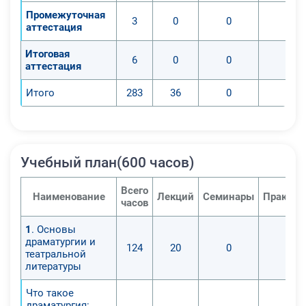
Промежуточная
3
0
0
0
аттестация
Итоговая
6
0
0
0
аттестация
Итого
283
36
0
0
Учебный план(600 часов)
Всего
Наименование
Лекций
Семинары
Практич
часов
1
. Основы
драматургии и
124
20
0
0
театральной
литературы
Что такое
драматургия: