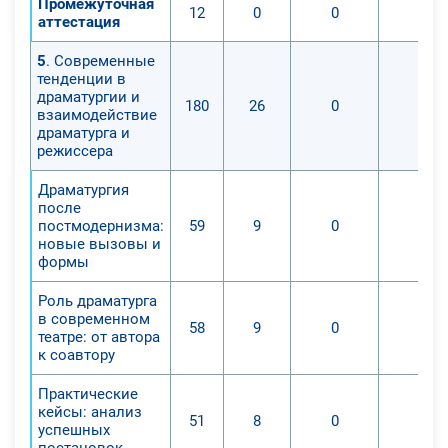
Промежуточная
12
0
0
0
аттестация
5
. Современные
тенденции в
драматургии и
180
26
0
0
взаимодействие
драматурга и
режиссера
Драматургия
после
постмодернизма:
59
9
0
0
новые вызовы и
формы
Роль драматурга
в современном
58
9
0
0
театре: от автора
к соавтору
Практические
кейсы: анализ
51
8
0
0
успешных
постановок