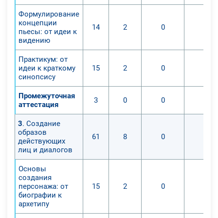
Формулирование
концепции
14
2
0
0
пьесы: от идеи к
видению
Практикум: от
идеи к краткому
15
2
0
0
синопсису
Промежуточная
3
0
0
0
аттестация
3
. Создание
образов
61
8
0
0
действующих
лиц и диалогов
Основы
создания
персонажа: от
15
2
0
0
биографии к
архетипу