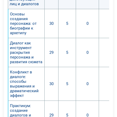
лиц и диалогов
Основы
создания
персонажа: от
30
5
0
0
биографии к
архетипу
Диалог как
инструмент
раскрытия
29
5
0
0
персонажа и
развития сюжета
Конфликт в
диалоге:
способы
30
5
0
0
выражения и
драматический
эффект
Практикум:
создание
диалогов и
29
5
0
0