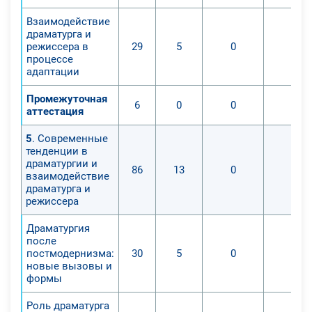
Взаимодействие
драматурга и
режиссера в
29
5
0
0
процессе
адаптации
Промежуточная
6
0
0
0
аттестация
5
. Современные
тенденции в
драматургии и
86
13
0
0
взаимодействие
драматурга и
режиссера
Драматургия
после
постмодернизма:
30
5
0
0
новые вызовы и
формы
Роль драматурга