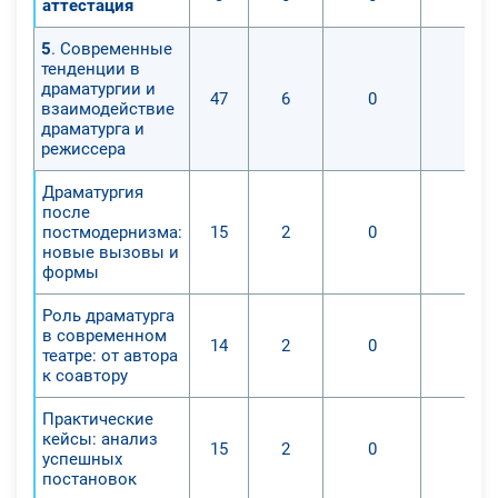
аттестация
5
. Современные
тенденции в
драматургии и
47
6
0
0
взаимодействие
драматурга и
режиссера
Драматургия
после
постмодернизма:
15
2
0
0
новые вызовы и
формы
Роль драматурга
в современном
14
2
0
0
театре: от автора
к соавтору
Практические
кейсы: анализ
15
2
0
0
успешных
постановок