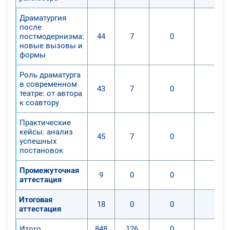
Драматургия
после
постмодернизма:
44
7
0
0
новые вызовы и
формы
Роль драматурга
в современном
43
7
0
0
театре: от автора
к соавтору
Практические
кейсы: анализ
45
7
0
0
успешных
постановок
Промежуточная
9
0
0
0
аттестация
Итоговая
18
0
0
0
аттестация
Итого
848
126
0
0