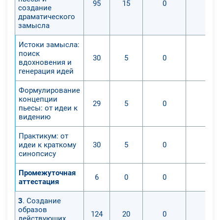
95
15
0
0
создание
драматического
замысла
Истоки замысла:
поиск
30
5
0
0
вдохновения и
генерация идей
Формулирование
концепции
29
5
0
0
пьесы: от идеи к
видению
Практикум: от
идеи к краткому
30
5
0
0
синопсису
Промежуточная
6
0
0
0
аттестация
3
. Создание
образов
124
20
0
0
действующих