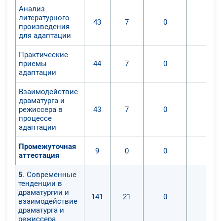
Анализ
литературного
43
7
0
0
произведения
для адаптации
Практические
приемы
44
7
0
0
адаптации
Взаимодействие
драматурга и
режиссера в
43
7
0
0
процессе
адаптации
Промежуточная
9
0
0
0
аттестация
5
. Современные
тенденции в
драматургии и
141
21
0
0
взаимодействие
драматурга и
режиссера