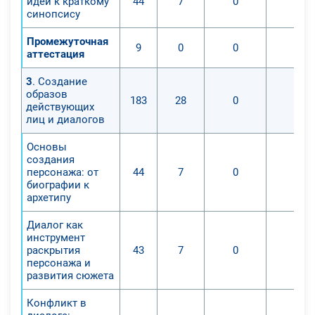
идеи к краткому
44
7
0
0
синопсису
Промежуточная
9
0
0
0
аттестация
3
. Создание
образов
183
28
0
0
действующих
лиц и диалогов
Основы
создания
персонажа: от
44
7
0
0
биографии к
архетипу
Диалог как
инструмент
раскрытия
43
7
0
0
персонажа и
развития сюжета
Конфликт в