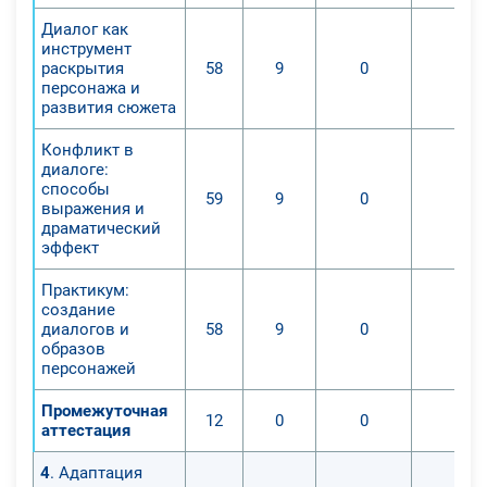
Диалог как
инструмент
раскрытия
58
9
0
0
персонажа и
развития сюжета
Конфликт в
диалоге:
способы
59
9
0
0
выражения и
драматический
эффект
Практикум:
создание
диалогов и
58
9
0
0
образов
персонажей
Промежуточная
12
0
0
0
аттестация
4
. Адаптация