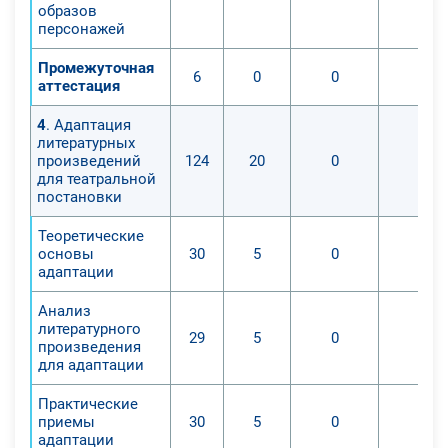
образов
персонажей
Промежуточная
6
0
0
0
аттестация
4
. Адаптация
литературных
произведений
124
20
0
0
для театральной
постановки
Теоретические
основы
30
5
0
0
адаптации
Анализ
литературного
29
5
0
0
произведения
для адаптации
Практические
приемы
30
5
0
0
адаптации