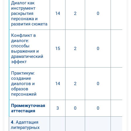
Диалог как
инструмент
раскрытия
14
2
0
0
персонажа и
развития сюжета
Конфликт в
диалоге:
способы
15
2
0
0
выражения и
драматический
эффект
Практикум:
создание
диалогов и
14
2
0
0
образов
персонажей
Промежуточная
3
0
0
0
аттестация
4
. Адаптация
литературных