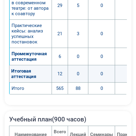
в современном
29
5
0
0
театре: от автора
к соавтору
Практические
кейсы: анализ
21
3
0
0
успешных
постановок
Промежуточная
6
0
0
0
аттестация
Итоговая
12
0
0
0
аттестация
Итого
565
88
0
0
Учебный план(900 часов)
Всего
Наименование
Лекций
Семинары
Практич