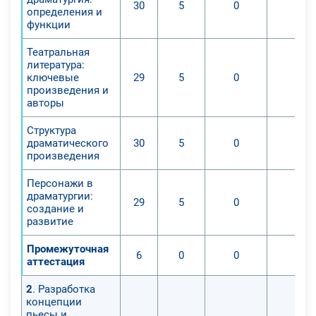
30
5
0
0
определения и
функции
Театральная
литература:
ключевые
29
5
0
0
произведения и
авторы
Структура
драматического
30
5
0
0
произведения
Персонажи в
драматургии:
29
5
0
0
создание и
развитие
Промежуточная
6
0
0
0
аттестация
2
. Разработка
концепции
пьесы и