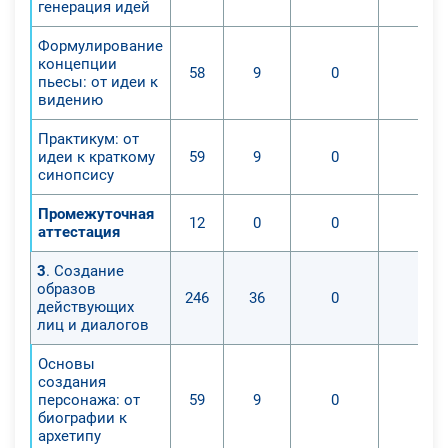
генерация идей
Формулирование
концепции
58
9
0
0
пьесы: от идеи к
видению
Практикум: от
идеи к краткому
59
9
0
0
синопсису
Промежуточная
12
0
0
0
аттестация
3
. Создание
образов
246
36
0
0
действующих
лиц и диалогов
Основы
создания
персонажа: от
59
9
0
0
биографии к
архетипу