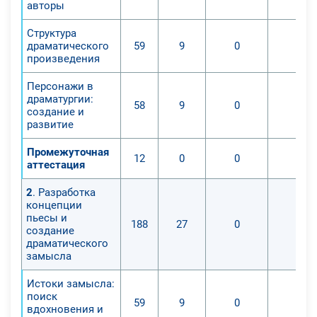
авторы
Структура
драматического
59
9
0
0
произведения
Персонажи в
драматургии:
58
9
0
0
создание и
развитие
Промежуточная
12
0
0
0
аттестация
2
. Разработка
концепции
пьесы и
188
27
0
0
создание
драматического
замысла
Истоки замысла:
поиск
59
9
0
0
вдохновения и