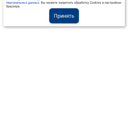
персональных данных
. Вы можете запретить обработку Cookies в настройках
браузера.
Принять
Институт Валдай ©
Официальный интернет-ресурс
+7 (800) 551-50-08
info@iado.ru
Сведения об образовательной организации
Вопрос-ответ
Оплата и доставка
Политика конфиденциальности
Оплата квитанцией
Запрос коммерческого предложения
Отправка приложения к договору