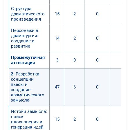
Структура
драматического
15
2
0
0
произведения
Персонажи в
драматургии:
14
2
0
0
создание и
развитие
Промежуточная
3
0
0
0
аттестация
2
. Разработка
концепции
пьесы и
47
6
0
0
создание
драматического
замысла
Истоки замысла:
поиск
15
2
0
0
вдохновения и
генерация идей