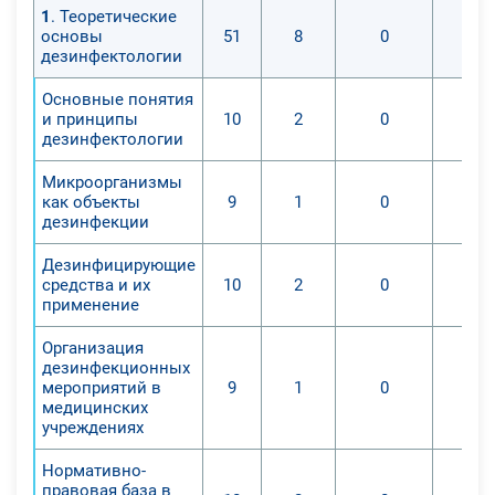
1
. Теоретические
совершенствование навыков
основы
51
8
0
работы с современным
дезинфектологии
дезинфекционным оборудованием.
Основные понятия
Обучающиеся получают знания и
и принципы
10
2
0
умения, необходимые для
дезинфектологии
эффективного решения
профессиональных задач в
Микроорганизмы
как объекты
9
1
0
области дезинфектологии.
дезинфекции
Дезинфицирующие
средства и их
10
2
0
применение
Организация
дезинфекционных
мероприятий в
9
1
0
медицинских
учреждениях
Нормативно-
правовая база в