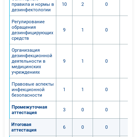
правила и нормы в
10
2
0
дезинфектологии
Регулирование
обращения
9
1
0
дезинфицирующих
средств
Организация
дезинфекционной
деятельности в
9
1
0
медицинских
учреждениях
Правовые аспекты
инфекционной
1
1
0
безопасности
Промежуточная
3
0
0
аттестация
Итоговая
6
0
0
аттестация