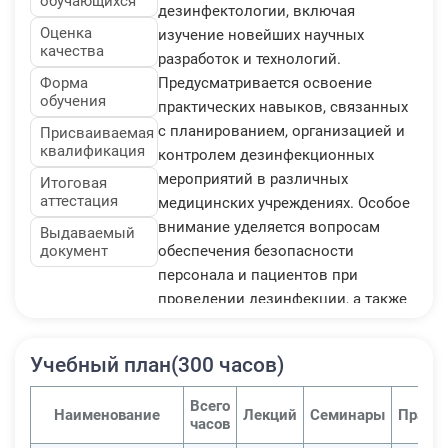
обучающихся
дезинфектологии, включая
Оценка
изучение новейших научных
качества
разработок и технологий.
Форма
Предусматривается освоение
обучения
практических навыков, связанных
с планированием, организацией и
Присваиваемая
квалификация
контролем дезинфекционных
мероприятий в различных
Итоговая
аттестация
медицинских учреждениях. Особое
внимание уделяется вопросам
Выдаваемый
документ
обеспечения безопасности
персонала и пациентов при
проведении дезинфекции, а также
соблюдению нормативно-правовой
базы в области дезинфекционной
Учебный план(300 часов)
деятельности. Программа
предполагает изучение вопросов
Всего
Наименование
Лекций
Семинары
Практ
управления рисками, связанных с
часов
инфекционной безопасностью, и