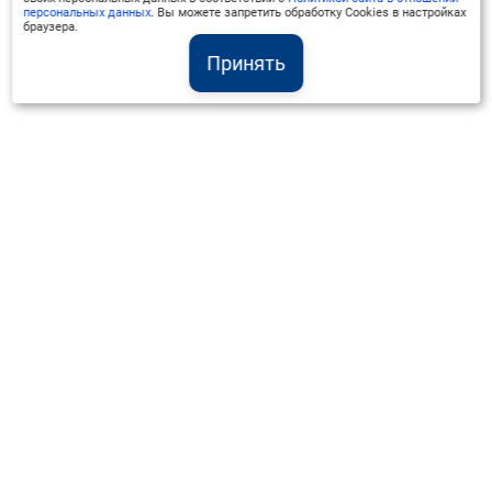
персональных данных
. Вы можете запретить обработку Cookies в настройках
браузера.
Принять
Институт Валдай ©
Официальный интернет-ресурс
+7 (800) 551-50-08
info@iado.ru
Сведения об образовательной организации
Вопрос-ответ
Оплата и доставка
Политика конфиденциальности
Оплата квитанцией
Запрос коммерческого предложения
Отправка приложения к договору