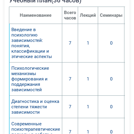
Учебный план(36 часов)
Всего
Наименование
Лекций
Семинары
Пра
часов
Введение в
психологию
зависимостей:
7
1
0
понятия,
классификации и
этические аспекты
Психологические
механизмы
формирования и
7
1
0
поддержания
зависимостей
Диагностика и оценка
степени тяжести
7
1
0
зависимости
Современные
психотерапевтические
7
1
0