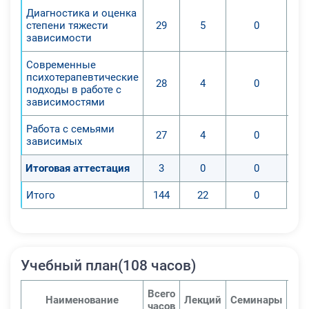
Диагностика и оценка
степени тяжести
29
5
0
зависимости
Современные
психотерапевтические
28
4
0
подходы в работе с
зависимостями
Работа с семьями
27
4
0
зависимых
Итоговая аттестация
3
0
0
Итого
144
22
0
Учебный план(108 часов)
Всего
Наименование
Лекций
Семинары
Пра
часов