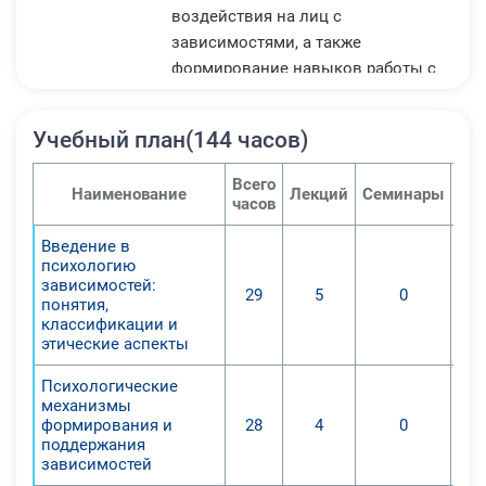
воздействия на лиц с
зависимостями, а также
формирование навыков работы с
семьями зависимых. Программа
ориентирована на повышение
Учебный план(144 часов)
профессиональной
компетентности специалистов в
Всего
Наименование
Лекций
Семинары
Пра
области психологии, социальной
часов
работы, педагогики и
Введение в
здравоохранения, работающих с
психологию
людьми, страдающими от
зависимостей:
29
5
0
различных видов зависимостей.
понятия,
классификации и
этические аспекты
Психологические
механизмы
формирования и
28
4
0
поддержания
зависимостей