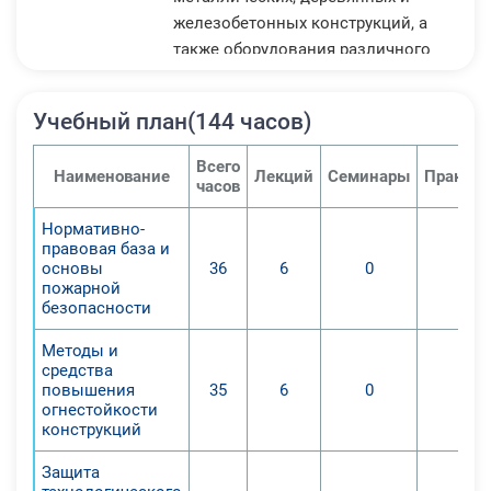
железобетонных конструкций, а
также оборудования различного
назначения.
Курс ориентирован на
Учебный план(144 часов)
специалистов строительной
отрасли, проектировщиков, а также
Всего
Наименование
Лекций
Семинары
Практич
всех, кто интересуется вопросами
часов
пожарной безопасности. Он станет
Нормативно-
отличным стартом для тех, кто
правовая база и
хочет углубить свои знания в
основы
36
6
0
0
области огнезащиты и
пожарной
безопасности
подготовиться к дальнейшему
профессиональному развитию.
Методы и
средства
повышения
35
6
0
0
огнестойкости
конструкций
Защита