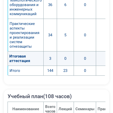
технологического
оборудования и
36
6
0
0
инженерных
коммуникаций
Практические
аспекты
проектирования
34
5
0
0
и реализации
систем
огнезащиты
Итоговая
3
0
0
0
аттестация
Итого
144
23
0
0
Учебный план(108 часов)
Всего
Наименование
Лекций
Семинары
Практич
часов