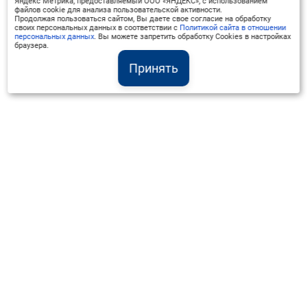
Яндекс Метрика, предоставляемый ООО «ЯНДЕКС», с использованием
файлов cookie для анализа пользовательской активности.
Продолжая пользоваться сайтом, Вы даете свое согласие на обработку
своих персональных данных в соответствии с
Политикой сайта в отношении
персональных данных
. Вы можете запретить обработку Cookies в настройках
браузера.
Принять
Институт Валдай ©
Официальный интернет-ресурс
+7 (800) 551-50-08
info@iado.ru
Сведения об образовательной организации
Вопрос-ответ
Оплата и доставка
Политика конфиденциальности
Оплата квитанцией
Запрос коммерческого предложения