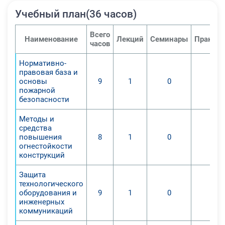
Учебный план(36 часов)
Всего
Наименование
Лекций
Семинары
Практич
часов
Нормативно-
правовая база и
основы
9
1
0
0
пожарной
безопасности
Методы и
средства
повышения
8
1
0
0
огнестойкости
конструкций
Защита
технологического
оборудования и
9
1
0
0
инженерных
коммуникаций