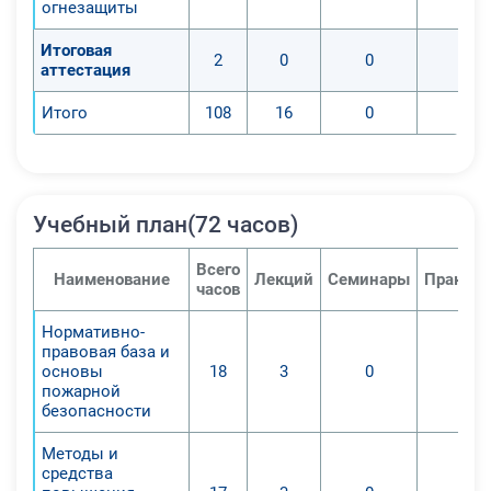
огнезащиты
Итоговая
2
0
0
0
аттестация
Итого
108
16
0
0
Учебный план(72 часов)
Всего
Наименование
Лекций
Семинары
Практич
часов
Нормативно-
правовая база и
основы
18
3
0
0
пожарной
безопасности
Методы и
средства