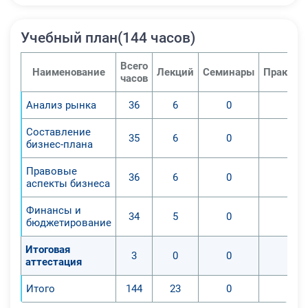
Учебный план(144 часов)
Всего
Наименование
Лекций
Семинары
Практич
часов
Анализ рынка
36
6
0
0
Составление
35
6
0
0
бизнес-плана
Правовые
36
6
0
0
аспекты бизнеса
Финансы и
34
5
0
0
бюджетирование
Итоговая
3
0
0
0
аттестация
Итого
144
23
0
0