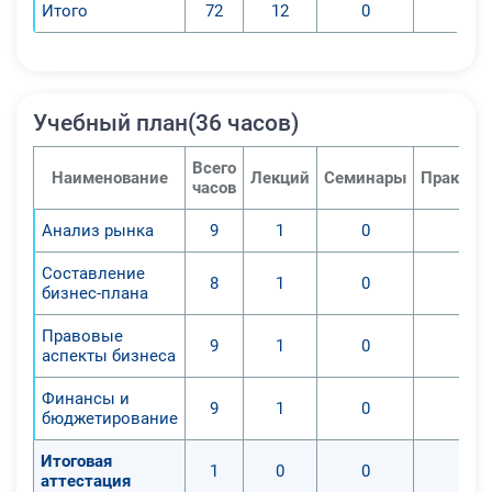
Итого
72
12
0
0
Учебный план(36 часов)
Всего
Наименование
Лекций
Семинары
Практич
часов
Анализ рынка
9
1
0
0
Составление
8
1
0
0
бизнес-плана
Правовые
9
1
0
0
аспекты бизнеса
Финансы и
9
1
0
0
бюджетирование
Итоговая
1
0
0
0
аттестация