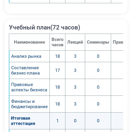
Учебный план(72 часов)
Всего
Наименование
Лекций
Семинары
Практич
часов
Анализ рынка
18
3
0
0
Составление
17
3
0
0
бизнес-плана
Правовые
18
3
0
0
аспекты бизнеса
Финансы и
18
3
0
0
бюджетирование
Итоговая
1
0
0
0
аттестация