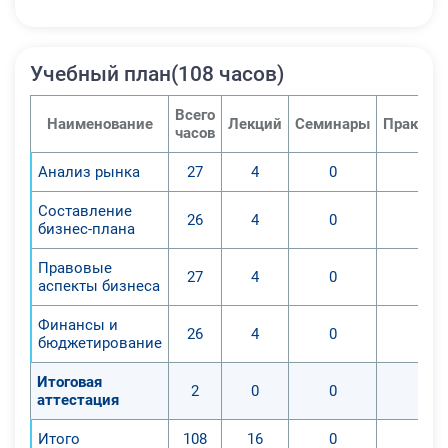
Учебный план(108 часов)
Всего
Наименование
Лекций
Семинары
Практич
часов
Анализ рынка
27
4
0
0
Составление
26
4
0
0
бизнес-плана
Правовые
27
4
0
0
аспекты бизнеса
Финансы и
26
4
0
0
бюджетирование
Итоговая
2
0
0
0
аттестация
Итого
108
16
0
0