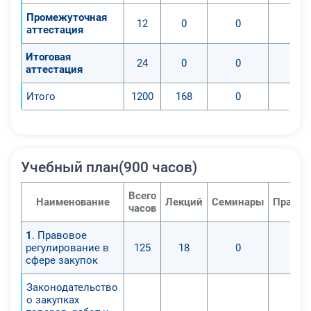
Промежуточная
12
0
0
0
аттестация
Итоговая
24
0
0
0
аттестация
Итого
1200
168
0
0
Учебный план(900 часов)
Всего
Наименование
Лекций
Семинары
Практи
часов
1
. Правовое
регулирование в
125
18
0
0
сфере закупок
Законодательство
о закупках