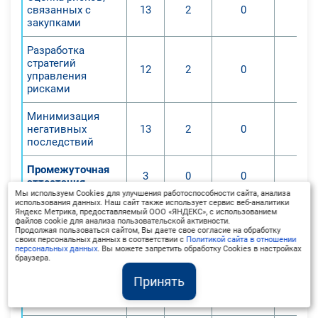
связанных с
13
2
0
0
закупками
Разработка
стратегий
12
2
0
0
управления
рисками
Минимизация
негативных
13
2
0
0
последствий
Промежуточная
3
0
0
0
аттестация
Мы используем Cookies для улучшения работоспособности сайта, анализа
использования данных. Наш сайт также использует сервис веб-аналитики
7
.
Яндекс Метрика, предоставляемый ООО «ЯНДЕКС», с использованием
Взаимодействие с
файлов cookie для анализа пользовательской активности.
53
8
0
0
Продолжая пользоваться сайтом, Вы даете свое согласие на обработку
поставщиками и
своих персональных данных в соответствии с
Политикой сайта в отношении
подрядчиками
персональных данных
. Вы можете запретить обработку Cookies в настройках
браузера.
Установление
Принять
деловых
12
2
0
0
отношений