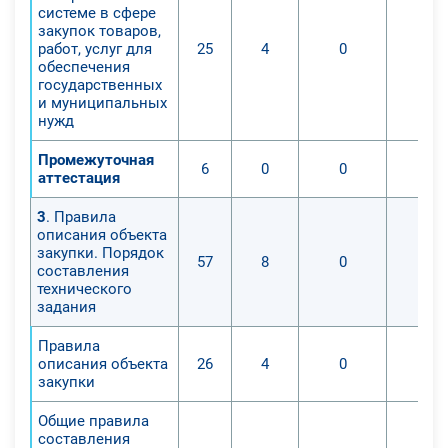
системе в сфере
закупок товаров,
работ, услуг для
25
4
0
0
обеспечения
государственных
и муниципальных
нужд
Промежуточная
6
0
0
0
аттестация
3
. Правила
описания объекта
закупки. Порядок
57
8
0
0
составления
технического
задания
Правила
описания объекта
26
4
0
0
закупки
Общие правила
составления