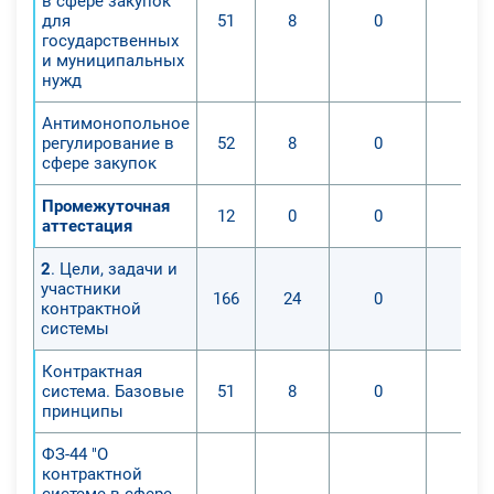
в сфере закупок
для
51
8
0
0
государственных
и муниципальных
нужд
Антимонопольное
регулирование в
52
8
0
0
сфере закупок
Промежуточная
12
0
0
0
аттестация
2
. Цели, задачи и
участники
166
24
0
0
контрактной
системы
Контрактная
система. Базовые
51
8
0
0
принципы
ФЗ-44 "О
контрактной
системе в сфере