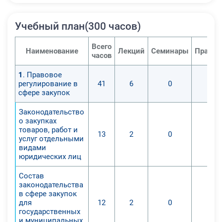
Учебный план(300 часов)
Всего
Наименование
Лекций
Семинары
Практи
часов
1
. Правовое
регулирование в
41
6
0
0
сфере закупок
Законодательство
о закупках
товаров, работ и
13
2
0
0
услуг отдельными
видами
юридических лиц
Состав
законодательства
в сфере закупок
для
12
2
0
0
государственных
и муниципальных