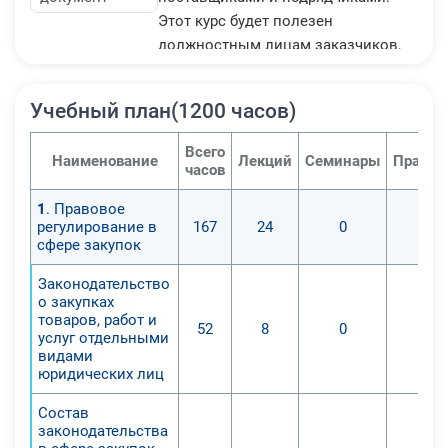
Этот курс будет полезен
должностным лицам заказчиков,
контрактным управляющим и
руководителям контрактных служб
Учебный план(1200 часов)
для повышения профессиональной
компетентности и соблюдения
Всего
Наименование
Лекций
Семинары
Практи
законодательных требований.
часов
1
. Правовое
регулирование в
167
24
0
0
сфере закупок
Законодательство
о закупках
товаров, работ и
52
8
0
0
услуг отдельными
видами
юридических лиц
Состав
законодательства