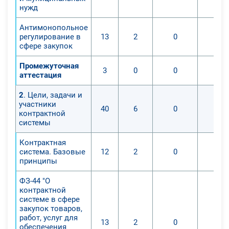
нужд
Антимонопольное
регулирование в
13
2
0
0
сфере закупок
Промежуточная
3
0
0
0
аттестация
2
. Цели, задачи и
участники
40
6
0
0
контрактной
системы
Контрактная
система. Базовые
12
2
0
0
принципы
ФЗ-44 "О
контрактной
системе в сфере
закупок товаров,
работ, услуг для
13
2
0
0
обеспечения