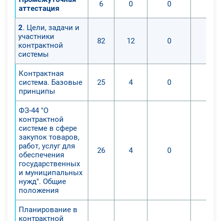
6
0
0
0
аттестация
2
. Цели, задачи и
участники
82
12
0
0
контрактной
системы
Контрактная
система. Базовые
25
4
0
0
принципы
ФЗ-44 "О
контрактной
системе в сфере
закупок товаров,
работ, услуг для
26
4
0
0
обеспечения
государственных
и муниципальных
нужд". Общие
положения
Планирование в
контрактной