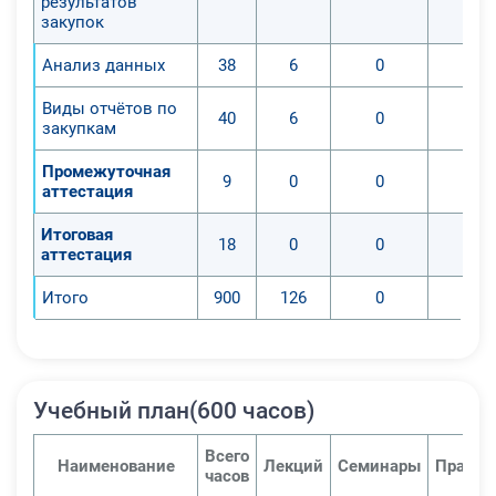
результатов
закупок
Анализ данных
38
6
0
0
Виды отчётов по
40
6
0
0
закупкам
Промежуточная
9
0
0
0
аттестация
Итоговая
18
0
0
0
аттестация
Итого
900
126
0
0
Учебный план(600 часов)
Всего
Наименование
Лекций
Семинары
Практи
часов