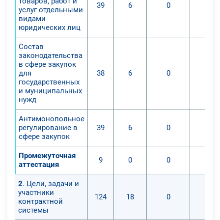
товаров, работ и
39
6
0
0
услуг отдельными
видами
юридических лиц
Состав
законодательства
в сфере закупок
для
38
6
0
0
государственных
и муниципальных
нужд
Антимонопольное
регулирование в
39
6
0
0
сфере закупок
Промежуточная
9
0
0
0
аттестация
2
. Цели, задачи и
участники
124
18
0
0
контрактной
системы