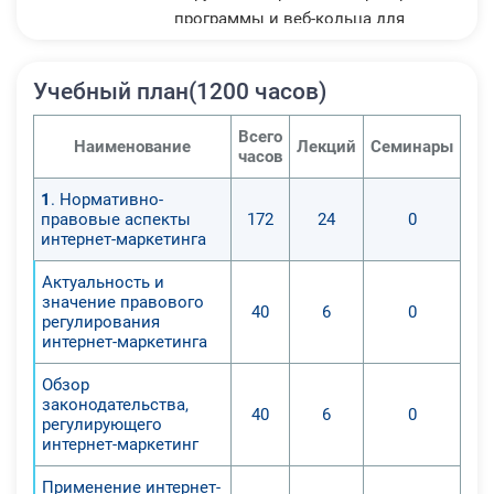
программы и веб-кольца для
привлечения клиентов.
Учебный план(1200 часов)
Всего
Наименование
Лекций
Семинары
Пр
часов
1
. Нормативно-
правовые аспекты
172
24
0
интернет-маркетинга
Актуальность и
значение правового
40
6
0
регулирования
интернет-маркетинга
Обзор
законодательства,
40
6
0
регулирующего
интернет-маркетинг
Применение интернет-