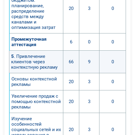
бюджетом:
планирование,
20
3
0
распределение
средств между
каналами и
оптимизация затрат
Промежуточная
6
0
0
аттестация
5
. Привлечение
клиентов через
66
9
0
контекстную рекламу
Основы контекстной
20
3
0
рекламы
Увеличение продаж с
помощью контекстной
20
3
0
рекламы
Изучение
особенностей
социальных сетей и их
20
3
0
использования в