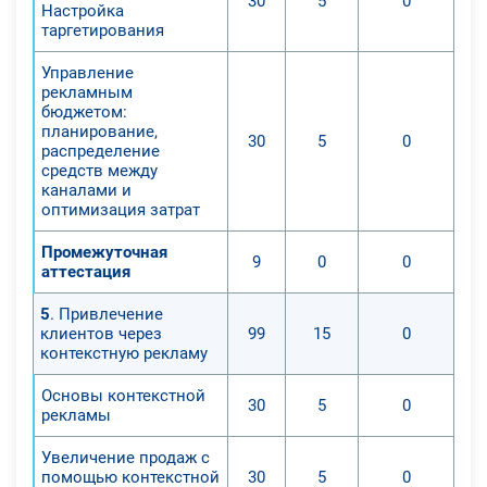
30
5
0
Настройка
таргетирования
Управление
рекламным
бюджетом:
планирование,
30
5
0
распределение
средств между
каналами и
оптимизация затрат
Промежуточная
9
0
0
аттестация
5
. Привлечение
клиентов через
99
15
0
контекстную рекламу
Основы контекстной
30
5
0
рекламы
Увеличение продаж с
помощью контекстной
30
5
0