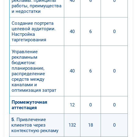
рекламы: принципы
40
6
0
работы, преимущества
и недостатки
Создание портрета
целевой аудитории.
40
6
0
Настройка
таргетирования
Управление
рекламным
бюджетом:
планирование,
40
6
0
распределение
средств между
каналами и
оптимизация затрат
Промежуточная
12
0
0
аттестация
5
. Привлечение
клиентов через
132
18
0
контекстную рекламу