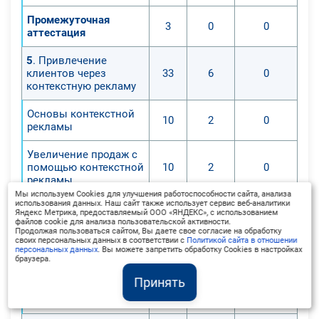
Промежуточная
3
0
0
аттестация
5
. Привлечение
клиентов через
33
6
0
контекстную рекламу
Основы контекстной
10
2
0
рекламы
Увеличение продаж с
помощью контекстной
10
2
0
рекламы
Мы используем Cookies для улучшения работоспособности сайта, анализа
использования данных. Наш сайт также использует сервис веб-аналитики
Изучение
Яндекс Метрика, предоставляемый ООО «ЯНДЕКС», с использованием
особенностей
файлов cookie для анализа пользовательской активности.
Продолжая пользоваться сайтом, Вы даете свое согласие на обработку
социальных сетей и их
10
2
0
своих персональных данных в соответствии с
Политикой сайта в отношении
использования в
персональных данных
. Вы можете запретить обработку Cookies в настройках
бизнесе
браузера.
Принять
Промежуточная
3
0
0
аттестация