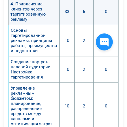
4
. Привлечение
клиентов через
33
6
0
таргетированную
рекламу
Основы
таргетированной
рекламы: принципы
10
2
0
работы, преимущества
и недостатки
Создание портрета
целевой аудитории.
10
2
0
Настройка
таргетирования
Управление
рекламным
бюджетом:
планирование,
10
2
0
распределение
средств между
каналами и
оптимизация затрат