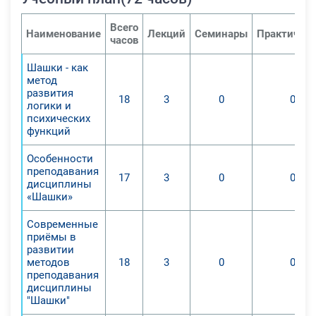
6. Получение педагогами опыта
творческой деятельности в области
Всего
Наименование
Лекций
Семинары
Практичес
часов
преподавания учебного предмета
«шашки».
Шашки - как
В результате обучения на курсе
метод
обучающиеся приобретут
развития
18
3
0
0
логики и
следующие знания и навыки:
психических
1. Сформированы
функций
профессиональные компетенции
Особенности
для преподавания учебного курса
преподавания
«Шашки» в начальной
17
3
0
0
дисциплины
общеобразовательной школе;
«Шашки»
2. Изучение теоретический базы
Современные
учебного курса «шашки», осознание
приёмы в
шашек как явления культуры, вида
развитии
спорта и важного компонента
методов
18
3
0
0
преподавания
успешного образования;
дисциплины
3. Получены методические знания
"Шашки"
по преподавания учебной