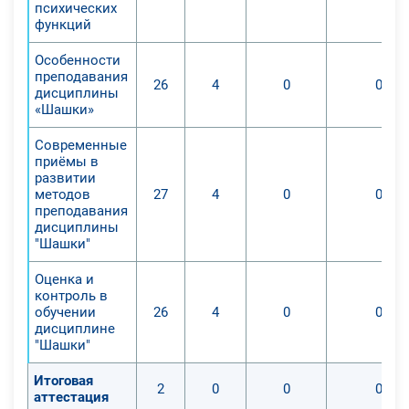
6. Получение педагогами опыт
психических
функций
творческой деятельности в области
преподавания учебного предмета
Особенности
«шашки».
преподавания
26
4
0
0
дисциплины
«Шашки»
Современные
приёмы в
развитии
методов
27
4
0
0
преподавания
дисциплины
"Шашки"
Оценка и
контроль в
обучении
26
4
0
0
дисциплине
"Шашки"
Итоговая
2
0
0
0
аттестация