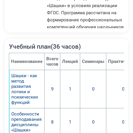
«Шашки» в условиях реализации
ФГОС. Программа рассчитана на
формирование профессиональных
компетенций обучения школьников
игре в шахматы как в системе
начального общего, так и в системе
Учебный план(36 часов)
дополнительного образования.
1. Формирование
Всего
Наименование
Лекций
Семинары
Практичес
профессиональных компетенций
часов
для преподавания учебного курса
Шашки - как
«Шашки» в начальной
метод
общеобразовательной школе;
развития
9
1
0
0
2. Изучение теоретической базы
логики и
психических
учебного курса «Шашки», осознание
функций
шашек как явления культуры, вида
спорта и важного компонента
Особенности
преподавания
успешного образования;
8
1
0
0
дисциплины
3. Получение методических знаний
«Шашки»