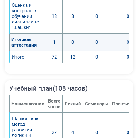
Оценка и
дисциплины «Шашки» в начальной
контроль в
общеобразовательной школе;
обучении
18
3
0
0
4. Сформированы практические
дисциплине
"Шашки"
навыки для организации
эффективной деятельности по
Итоговая
1
0
0
0
преподаванию учебного курса
аттестация
«Шашки»;
Итого
72
12
0
0
5. Созданы предпосылки для
самообразования учителя по
вопросам развития высших
психических функций и
совершенствования
Учебный план(108 часов)
эмоционально-волевой сферы
Всего
обучающихся с помощью
Наименование
Лекций
Семинары
Практичес
часов
дополнительного образования, в
том числе, углубления знаний по
Шашки - как
метод
теории игры в шашки и методике
развития
преподавания шашек;
27
4
0
0
логики и