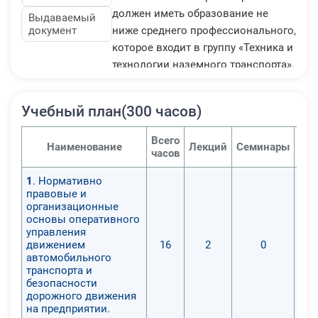
должен иметь образование не
Выдаваемый
документ
ниже среднего профессионального,
которое входит в группу «Техника и
технологии наземного транспорта».
При этом если образование
специалистов получено не про
Учебный план(300 часов)
указанному профилю, ему
необходим курс профессиональной
Всего
Наименование
Лекций
Семинары
Пра
переподготовки.
часов
Контролер технического состояния
1
. Нормативно
транспортных средств городского
правовые и
наземного электрического
организационные
транспорта - среднее
основы оперативного
управления
профессиональное образование,
движением
16
2
0
относящееся к группе «Техника и
автомобильного
технологии наземного транспорта».
транспорта и
безопасности
Если же диплом не соответствует
дорожного движения
профилю, необходимо
на предприятии.