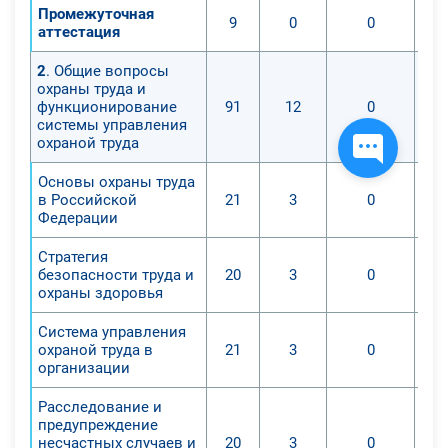
Промежуточная
9
0
0
аттестация
2
. Общие вопросы
охраны труда и
функционирование
91
12
0
системы управления
охраной труда
Основы охраны труда
в Российской
21
3
0
Федерации
Стратегия
безопасности труда и
20
3
0
охраны здоровья
Система управления
охраной труда в
21
3
0
организации
Расследование и
предупреждение
несчастных случаев и
20
3
0