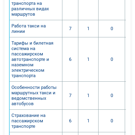
транспорта на
различных видах
маршрутов
Работа такси на
7
1
0
линии
Тарифы и билетная
система на
пассажирском
автотранспорте и
6
1
0
наземном
электрическом
транспорта
Особенности работы
маршрутных такси и
7
1
0
ведомственных
автобусов
Страхование на
пассажирском
6
1
0
транспорте