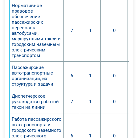
Нормативное
правовое
обеспечение
пассажирских
перевозок
7
1
0
автобусами,
маршрутными такси и
городским наземным
электрическим
транспортом
Пассажирские
автотранспортные
6
1
0
организации, их
структура и задачи
Диспетчерское
руководство работой
7
1
0
такси на линии
Работа пассажирского
автотранспорта и
городского наземного
электрического
6
1
0