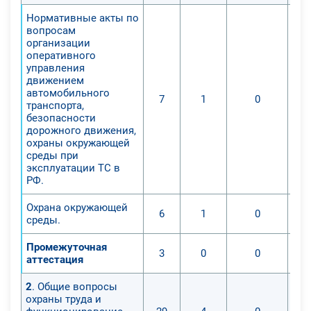
прохождение профессиональной
Нормативные акты по
переподготовки.
вопросам
Специалист, ответственный за
организации
обеспечение безопасности
оперативного
управления
дорожного движения, не только
движением
имеет профильное образование, но
автомобильного
7
1
0
и проходит аттестацию на право
транспорта,
безопасности
занимать должность. Если
дорожного движения,
образование не входит в группу
охраны окружающей
«Техника и технологии наземного
среды при
эксплуатации ТС в
транспорта», необходим курс
РФ.
профессиональной
переподготовки, после освоения
Охрана окружающей
6
1
0
которого следует аттестация.
среды.
Консультант по вопросам
Промежуточная
безопасности перевозки опасных
3
0
0
аттестация
грузов автомобильным
транспортом должен иметь
2
. Общие вопросы
охраны труда и
образование не ниже уровня