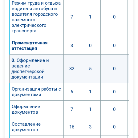
Режим труда и отдыха
водителя автобуса и
водителя городского
7
1
0
наземного
электрического
транспорта
Промежуточная
3
0
0
аттестация
8
. Оформление и
ведение
32
5
0
диспетчерской
документации
Организация работы с
6
1
0
документами
Оформление
7
1
0
документов
Составление
16
3
0
документов