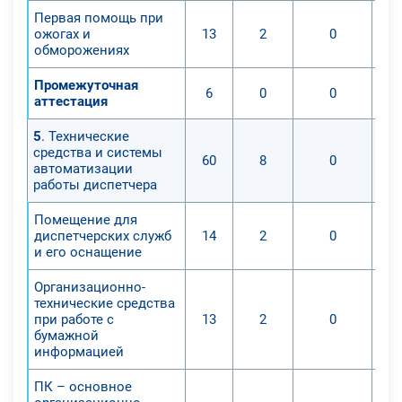
Первая помощь при
ожогах и
13
2
0
обморожениях
Промежуточная
6
0
0
аттестация
5
. Технические
средства и системы
60
8
0
автоматизации
работы диспетчера
Помещение для
диспетчерских служб
14
2
0
и его оснащение
Организационно-
технические средства
при работе с
13
2
0
бумажной
информацией
ПК – основное