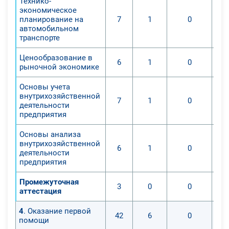
Технико-
экономическое
планирование на
7
1
0
автомобильном
транспорте
Ценообразование в
6
1
0
рыночной экономике
Основы учета
внутрихозяйственной
7
1
0
деятельности
предприятия
Основы анализа
внутрихозяйственной
6
1
0
деятельности
предприятия
Промежуточная
3
0
0
аттестация
4
. Оказание первой
42
6
0
помощи