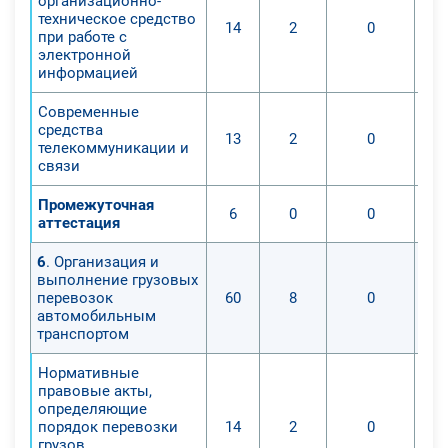
организационно-
техническое средство
14
2
0
при работе с
электронной
информацией
Современные
средства
13
2
0
телекоммуникации и
связи
Промежуточная
6
0
0
аттестация
6
. Организация и
выполнение грузовых
перевозок
60
8
0
автомобильным
транспортом
Нормативные
правовые акты,
определяющие
порядок перевозки
14
2
0
грузов