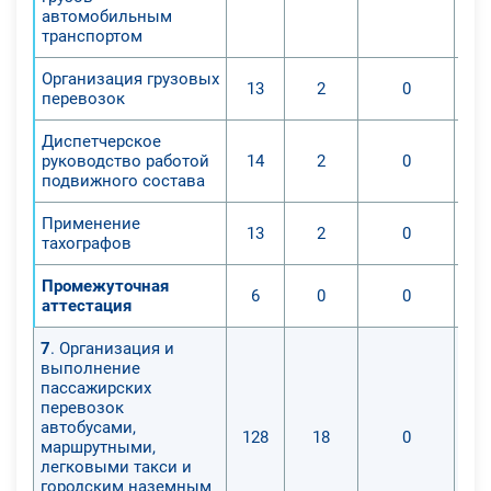
автомобильным
транспортом
Организация грузовых
13
2
0
перевозок
Диспетчерское
руководство работой
14
2
0
подвижного состава
Применение
13
2
0
тахографов
Промежуточная
6
0
0
аттестация
7
. Организация и
выполнение
пассажирских
перевозок
автобусами,
128
18
0
маршрутными,
легковыми такси и
городским наземным