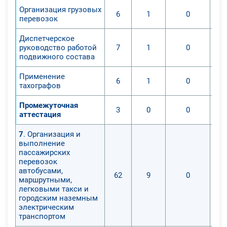
Организация грузовых
6
1
0
перевозок
Диспетчерское
руководство работой
7
1
0
подвижного состава
Применение
6
1
0
тахографов
Промежуточная
3
0
0
аттестация
7
. Организация и
выполнение
пассажирских
перевозок
автобусами,
62
9
0
маршрутными,
легковыми такси и
городским наземным
электрическим
транспортом