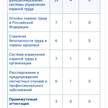
функционирование
29
4
0
среднего профессионального. В
системы управления
случае, если оно не входит в
охраной труда
укрупненную группу «Техника и
Основы охраны труда
технологии наземного транспорта»
в Российской
7
1
0
дополнительно следует пройти
Федерации
профессиональную переподготовку
Стратегия
с присвоением соответствующей
безопасности труда и
6
1
0
квалификации.
охраны здоровья
Система управления
охраной труда в
7
1
0
организации
Расследование и
предупреждение
несчастных случаев и
6
1
0
профессиональных
заболеваний
Промежуточная
3
0
0
аттестация