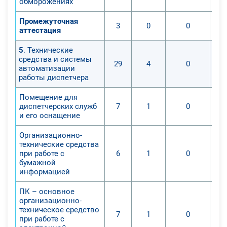
обморожениях
Промежуточная
3
0
0
аттестация
5
. Технические
средства и системы
29
4
0
автоматизации
работы диспетчера
Помещение для
диспетчерских служб
7
1
0
и его оснащение
Организационно-
технические средства
при работе с
6
1
0
бумажной
информацией
ПК – основное
организационно-
техническое средство
7
1
0
при работе с