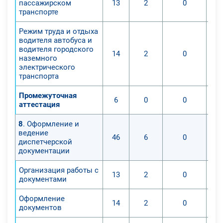
пассажирском
13
2
0
транспорте
Режим труда и отдыха
водителя автобуса и
водителя городского
14
2
0
наземного
электрического
транспорта
Промежуточная
6
0
0
аттестация
8
. Оформление и
ведение
46
6
0
диспетчерской
документации
Организация работы с
13
2
0
документами
Оформление
14
2
0
документов