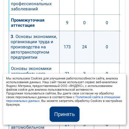
профессиональных
заболеваний
Промежуточная
9
0
0
аттестация
3
. Основы экономики,
организации труда и
производства на
173
24
0
автотранспортном
предприятии
Основы экономики
автомобильного
21
3
0
транспорта
Мы используем Cookies для улучшения работоспособности сайта, анализа
использования данных. Наш сайт также использует сервис веб-аналитики
Яндекс Метрика, предоставляемый ООО «ЯНДЕКС», с использованием
Предприятие как
файлов cookie для анализа пользовательской активности.
Продолжая пользоваться сайтом, Вы даете свое согласие на обработку
основной субъект
20
3
0
своих персональных данных в соответствии с
Политикой сайта в отношении
предпринимательской
персональных данных
. Вы можете запретить обработку Cookies в настройках
браузера.
деятельности
Принять
Организация
производства на
21
3
0
автомобильном