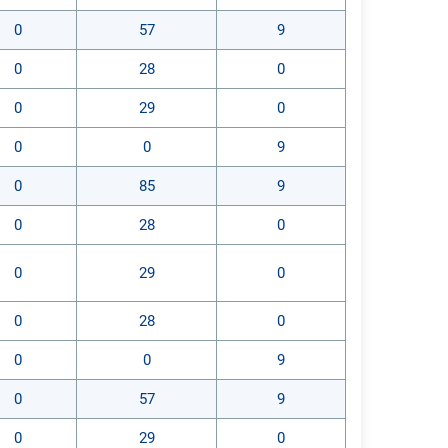
0
57
9
0
28
0
0
29
0
0
0
9
0
85
9
0
28
0
0
29
0
0
28
0
0
0
9
0
57
9
0
29
0