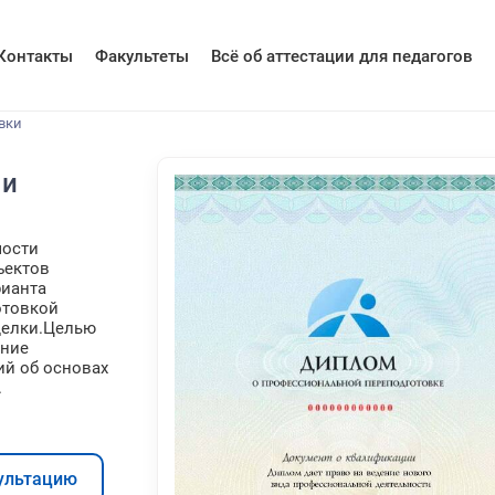
Контакты
Факультеты
Всё об аттестации для педагогов
вки
 и
мости
ъектов
рианта
отовкой
делки.Целью
ение
ий об основах
.
ультацию