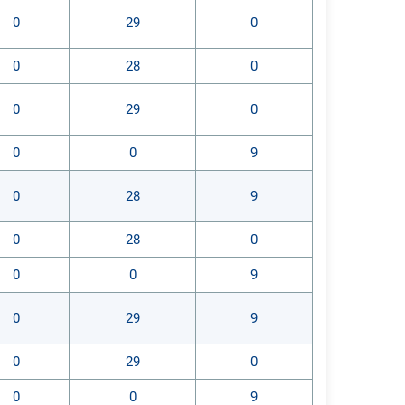
0
29
0
0
28
0
0
29
0
0
0
9
0
28
9
0
28
0
0
0
9
0
29
9
0
29
0
0
0
9