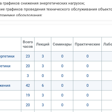
ка графиков снижения энергетических нагрузок;
ние графиков проведения технического обслуживания объекто
в приемке оборудования;
ние соблюдения техники безопасности при ремонте и эксплуа
Всего
Лекций
Семинары
Практические
Лабо
часов
ергетики
23
3
0
0
гетики
20
3
0
0
3
0
0
0
бжения
42
6
0
0
19
3
0
0
20
3
0
0