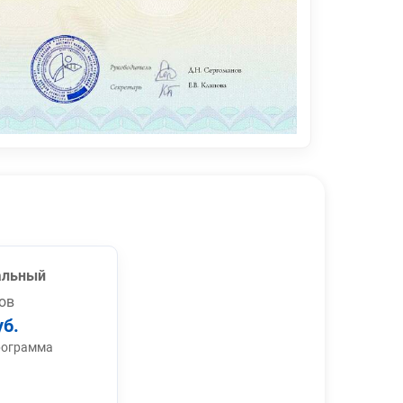
альный
ов
уб.
рограмма