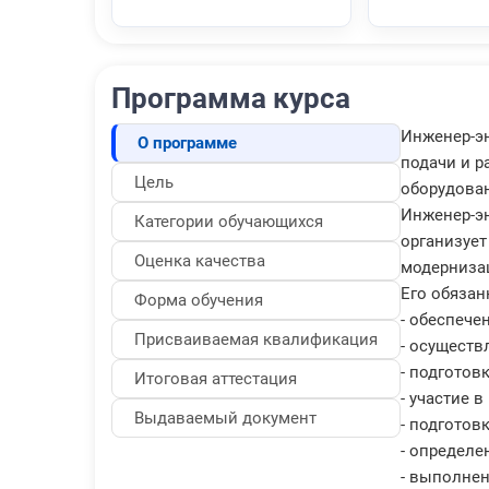
Программа курса
Инженер-эн
О программе
подачи и р
Цель
оборудован
Инженер-эн
Категории обучающихся
организует
Оценка качества
модерниза
Его обязан
Форма обучения
- обеспече
Присваиваемая квалификация
- осуществ
- подготов
Итоговая аттестация
- участие 
Выдаваемый документ
- подготов
- определе
- выполнен