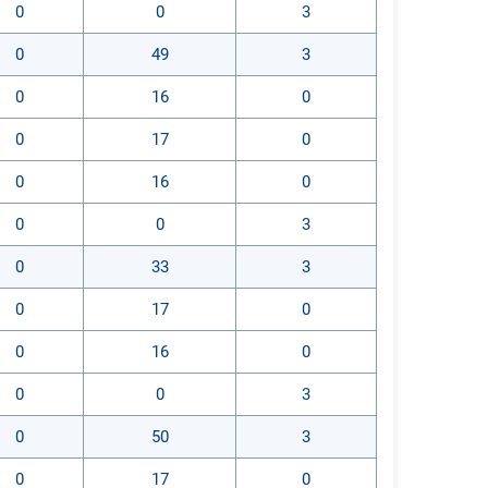
0
0
3
0
49
3
0
16
0
0
17
0
0
16
0
0
0
3
0
33
3
0
17
0
0
16
0
0
0
3
0
50
3
0
17
0