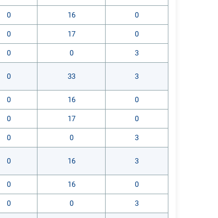
0
16
0
0
17
0
0
0
3
0
33
3
0
16
0
0
17
0
0
0
3
0
16
3
0
16
0
0
0
3