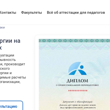
Контакты
Факультеты
Всё об аттестации для педагогов
вки
ргии на
х
луатации
ерывность
и, производит
ского
ергии и
димые расчеты
рганизации,
ультацию