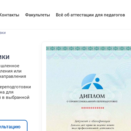
Контакты
Факультеты
Всё об аттестации для педагогов
вки
ики
ышленное
пления или
 направления
ереподготовки
на для
й в выбранной
ультацию