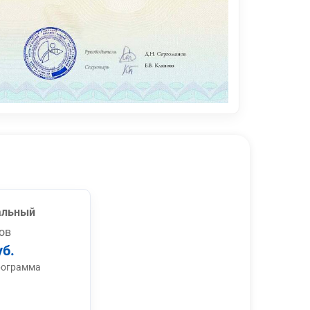
альный
ов
уб.
рограмма