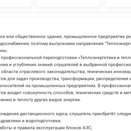
ое или общественное здание, промышленное предприятие ред
одоснабжения, поэтому выпускники направления "Теплоэнерге
аны.
профессиональной переподготовки «Теплоэнергетика и тепл
ия и углубления знаний слушателей в выбранной профессио
 области отраслевого законодательства, технических иннова
ов для задач производства, трансформации, распределения и
гоносителей на промышленных предприятиях. В профессиона
ов входит совокупность способов, технических средств и м
анию в теплоту других видов энергии.
ождения дистанционного курса, слушатель приобретёт следу
идравлики и водоподготовки;
аботы и правила эксплуатации блоков АЭС;