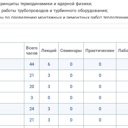
принципы термодинамики и ядерной физики;
 работы трубопроводов и турбинного оборудования;
ты по проведению монтажных и ремонтных работ теплотехник
сти передачи и распределения тепловой энергии, а также друг
Всего
Лекций
Семинары
Практические
Лабо
часов
44
6
0
0
21
3
0
0
20
3
0
0
3
0
0
0
24
3
0
0
21
3
0
0