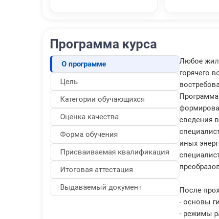
Программа курса
Любое жил
О программе
горячего в
Цель
востребов
Программа 
Категории обучающихся
формирован
Оценка качества
сведения в
специалист
Форма обучения
иных энер
Присваиваемая квалификация
специалист
преобразов
Итоговая аттестация
Выдаваемый документ
После прох
- основы г
- режимы р