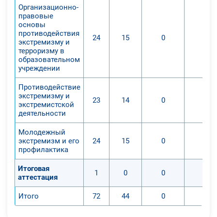
сформируется представление о
Организационно-
экстремизме и терроризме как
правовые
основы
социально-правовых понятиях,
противодействия
основных принципах
24
15
0
0
экстремизму и
противодействия экстремистской
терроризму в
образовательном
деятельности и терроризму,
учреждении
основных направлениях
профилактики экстремистской
Противодействие
деятельности и террористических
экстремизму и
23
14
0
0
экстремистской
угроз.
деятельности
Молодежный
экстремизм и его
24
15
0
0
профилактика
Итоговая
1
0
0
0
аттестация
Итого
72
44
0
0