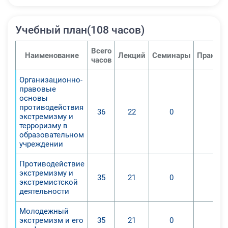
Учебный план(108 часов)
Всего
Наименование
Лекций
Семинары
Практич
часов
Организационно-
правовые
основы
противодействия
36
22
0
0
экстремизму и
терроризму в
образовательном
учреждении
Противодействие
экстремизму и
35
21
0
0
экстремистской
деятельности
Молодежный
экстремизм и его
35
21
0
0