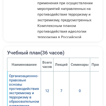
применения при осуществлении
мероприятий направленных на
противодействие терроризму и
экстремизму, предусмотренных
Комплексным планом
противодействия идеологии
терроризма в Российской
Федерации, утвержденным
Президентом Российской
Учебный план(36 часов)
Федерации 26 апреля 2013 года №
Пр-1069, а также руководство
Всего
Наименование
Лекций
Семинары
Практич
указанной деятельностью по
часов
противодействию терроризму и
Организационно-
экстремизму. Обучение работников
правовые
требованиям по противодействию
основы
терроризму и экстремизму
противодействия
12
7
0
0
экстремизму и
Формирование у слушателей
терроризму в
представлений об экстремизме и
образовательном
терроризме как социально-
учреждении