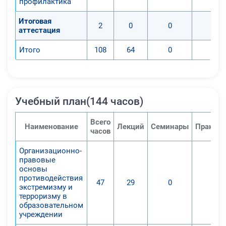
профилактика
Итоговая
2
0
0
0
аттестация
Итого
108
64
0
0
Учебный план(144 часов)
Всего
Наименование
Лекций
Семинары
Практич
часов
Организационно-
правовые
основы
противодействия
47
29
0
0
экстремизму и
терроризму в
образовательном
учреждении