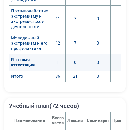
правовых понятиях, основных
Противодействие
принципах противодействия
экстремизму и
11
7
0
0
экстремистской деятельности и
экстремистской
деятельности
терроризму, основных
направлениях профилактики
Молодежный
экстремистской деятельности и
экстремизм и его
12
7
0
0
террористических угроз,
профилактика
организационных основах
Итоговая
противодействия экстремистской
1
0
0
0
аттестация
деятельности и терроризму,
ответственности организаций и
Итого
36
21
0
0
физических лиц за
распространение экстремистских
материалов и осуществление
экстремистской и
Учебный план(72 часов)
террористической деятельности.
Всего
Наименование
Лекций
Семинары
Практич
часов
В финале курса у слушателей