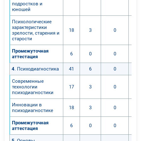
подростков и
юношей
Психологические
характеристики
18
3
0
зрелости, старения и
старости
Промежуточная
6
0
0
аттестация
4
. Психодиагностика
41
6
0
Современные
технологии
17
3
0
психодиагностики
Инновации в
18
3
0
психодиагностике
Промежуточная
6
0
0
аттестация
5
. Основы