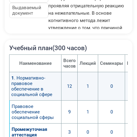
проявляя отрицательную реакцию
Выдаваемый
документ
на нежелательные. В основе
когнитивного метода лежит
утверждение о том, что причиной
проблем и нервных расстройств
человека являются стереотипы
Учебный план(300 часов)
мышления, негативные мысли и
убеждения, которые человек
Всего
Наименование
Лекций
Семинары
Пра
приобретает с течением жизни.
часов
Автоматические мысли,
1
. Нормативно-
представления и установки
правовое
12
1
0
человека, являющиеся плодами его
обеспечение в
неосознанной мыслительной
социальной сфере
деятельности, могут быть далеки от
Правовое
реальной картины мира и
обеспечение
9
1
0
вызывать деструктивные формы
социальной сферы
поведения и психологические
Промежуточная
проблемы. Задача терапевта –
3
0
0
аттестация