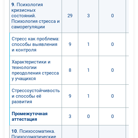
9
. Психология
кризисных
состояний.
29
3
0
Психология стресса и
саморегуляции
Стресс как проблема:
способы выявления
9
1
0
и контроля
Характеристики и
технологии
8
1
0
преодоления стресса
у учащихся
Стрессоустойчивость
и способы её
9
1
0
развития
Промежуточная
3
0
0
аттестация
10
. Психосоматика.
Психосоматические