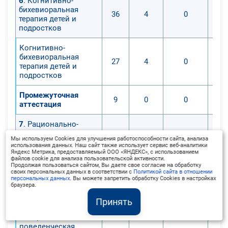
6
. Когнитивно-
бихевиоральная
36
4
0
терапия детей и
подростков
Когнитивно-
бихевиоральная
27
4
0
терапия детей и
подростков
Промежуточная
9
0
0
аттестация
7
. Рационально-
эмоционально-
Мы используем Cookies для улучшения работоспособности сайта, анализа
поведенческая
использования данных. Наш сайт также использует сервис веб-аналитики
терапия (РЭПТ) как
Яндекс Метрика, предоставляемый ООО «ЯНДЕКС», с использованием
35
4
0
файлов cookie для анализа пользовательской активности.
модификация
Продолжая пользоваться сайтом, Вы даете свое согласие на обработку
когнитивно-
своих персональных данных в соответствии с
Политикой сайта в отношении
бихевиоральной
персональных данных
. Вы можете запретить обработку Cookies в настройках
браузера.
терапии (КБТ)
Принять
Рационально-
эмоционально-
поведенческая