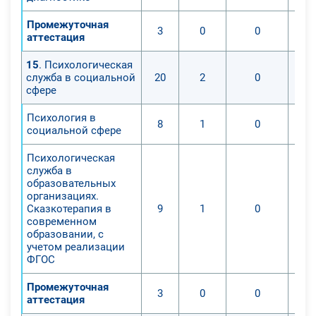
Промежуточная
3
0
0
аттестация
15
. Психологическая
служба в социальной
20
2
0
сфере
Психология в
8
1
0
социальной сфере
Психологическая
служба в
образовательных
организациях.
Сказкотерапия в
9
1
0
современном
образовании, с
учетом реализации
ФГОС
Промежуточная
3
0
0
аттестация