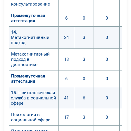
консультирование
Промежуточная
6
0
0
аттестация
14
.
Метакогнитивный
24
3
0
подход
Метакогнитивный
подход в
18
3
0
диагностике
Промежуточная
6
0
0
аттестация
15
. Психологическая
служба в социальной
41
6
0
сфере
Психология в
17
3
0
социальной сфере