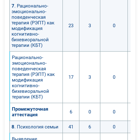
7
. Рационально-
эмоционально-
поведенческая
терапия (РЭПТ) как
23
3
0
модификация
когнитивно-
бихевиоральной
терапии (КБТ)
Рационально-
эмоционально-
поведенческая
терапия (РЭПТ) как
17
3
0
модификация
когнитивно-
бихевиоральной
терапии (КБТ)
Промежуточная
6
0
0
аттестация
8
. Психология семьи
41
6
0
Выявление,