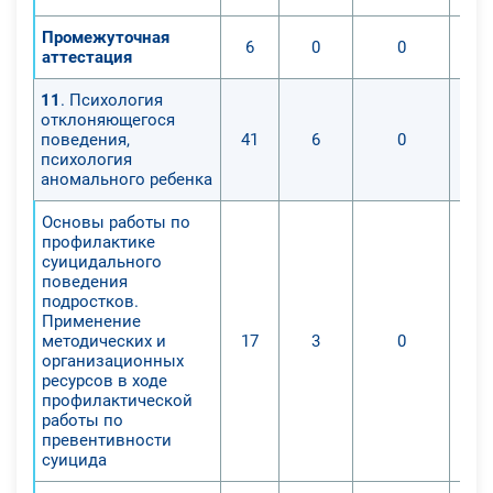
Промежуточная
6
0
0
аттестация
11
. Психология
отклоняющегося
поведения,
41
6
0
психология
аномального ребенка
Основы работы по
профилактике
суицидального
поведения
подростков.
Применение
методических и
17
3
0
организационных
ресурсов в ходе
профилактической
работы по
превентивности
суицида