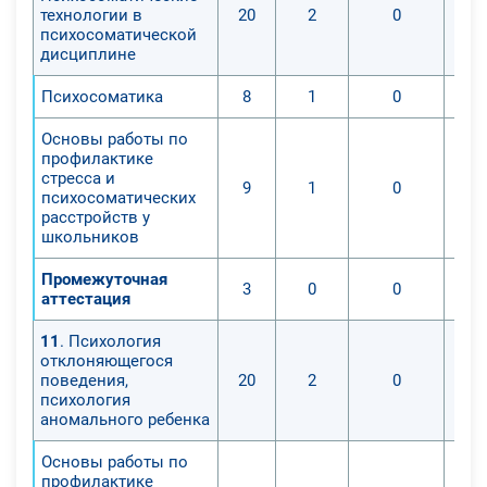
технологии в
20
2
0
психосоматической
дисциплине
Психосоматика
8
1
0
Основы работы по
профилактике
стресса и
9
1
0
психосоматических
расстройств у
школьников
Промежуточная
3
0
0
аттестация
11
. Психология
отклоняющегося
поведения,
20
2
0
психология
аномального ребенка
Основы работы по
профилактике