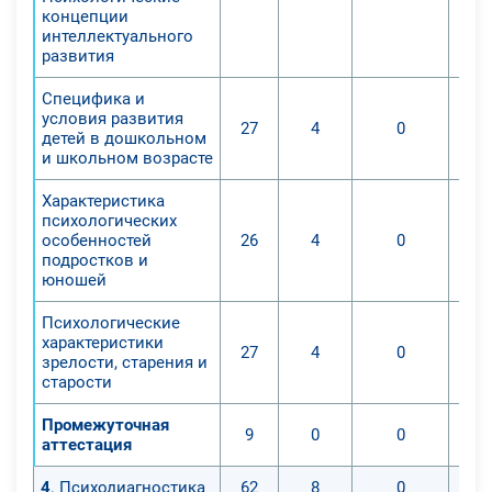
концепции
интеллектуального
развития
Специфика и
условия развития
27
4
0
детей в дошкольном
и школьном возрасте
Характеристика
психологических
особенностей
26
4
0
подростков и
юношей
Психологические
характеристики
27
4
0
зрелости, старения и
старости
Промежуточная
9
0
0
аттестация
4
. Психодиагностика
62
8
0