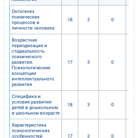
Онтогенез
психических
18
3
0
процессов и
личности человека
Возрастная
периодизация и
стадиальность
психического
развития.
17
3
0
Психологические
концепции
интеллектуального
развития
Специфика и
условия развития
18
3
0
детей в дошкольном
и школьном возрасте
Характеристика
психологических
особенностей
17
3
0