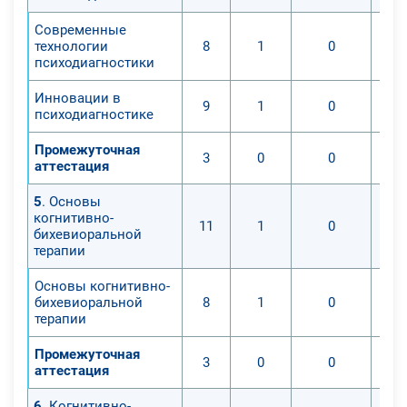
когнитивно-поведенческой
Современные
терапии, а также научатся
технологии
8
1
0
применять её техники в
психодиагностики
профессиональной деятельности,
Инновации в
работая с детьми и подростками.
9
1
0
психодиагностике
Учащиеся будут осведомлены о
теоретических и практических
Промежуточная
3
0
0
аттестация
основах когнитивно-
поведенческой терапии. Смогут
5
. Основы
применять ее техники в психолого-
когнитивно-
11
1
0
бихевиоральной
педагогической деятельности;
терапии
Основы когнитивно-
бихевиоральной
8
1
0
терапии
Промежуточная
3
0
0
аттестация
6
. Когнитивно-