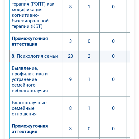
терапия (РЭПТ) как
8
1
0
модификация
когнитивно-
бихевиоральной
терапии (КБТ)
Промежуточная
3
0
0
аттестация
8
. Психология семьи
20
2
0
Выявление,
профилактика и
устранение
9
1
0
семейного
неблагополучия
Благополучные
семейные
8
1
0
отношения
Промежуточная
3
0
0
аттестация