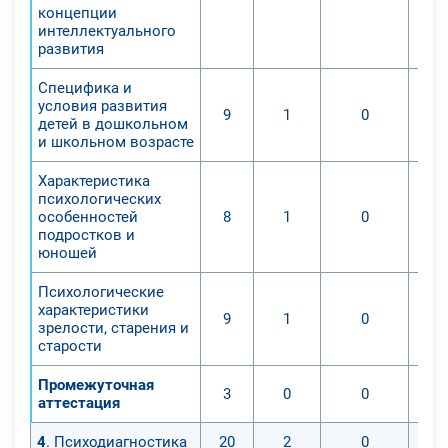
социальной и педагогической
концепции
интеллектуального
работы с детьми и подростками,
развития
будут учиться применять новую
терапию.
Специфика и
условия развития
1. Разобрать теорию терапии;
9
1
0
детей в дошкольном
2. Изучить особенности
и школьном возрасте
когнитивно-поведенческой
терапии;
Характеристика
психологических
3. Понять принцип действия
особенностей
8
1
0
когнитивно-поведенческой
подростков и
терапии;
юношей
4. Разобрать виды когнитивно-
Психологические
поведенческой терапии
характеристики
9
1
0
(рационально-эмоционально
зрелости, старения и
старости
поведенческая терапия (РЭПТ);
5. Использовать РЭПТ в
Промежуточная
3
0
0
профессиональной деятельности.
аттестация
6. При помощи курса учащиеся
4
. Психодиагностика
20
2
0
изучат теорию и практику