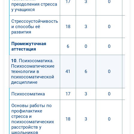
17
3
0
преодоления стресса
у учащихся
Стрессоустойчивость
и способы её
18
3
0
развития
Промежуточная
6
0
0
аттестация
10
. Психосоматика.
Психосоматические
технологии в
41
6
0
психосоматической
дисциплине
Психосоматика
17
3
0
Основы работы по
профилактике
стресса и
18
3
0
психосоматических
расстройств у
школьников