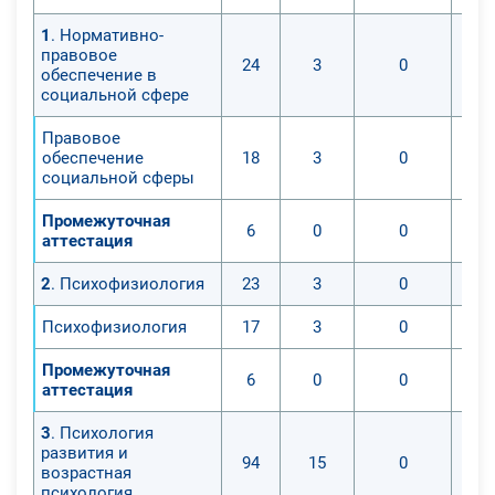
1
. Нормативно-
правовое
24
3
0
обеспечение в
социальной сфере
Правовое
обеспечение
18
3
0
социальной сферы
Промежуточная
6
0
0
аттестация
2
. Психофизиология
23
3
0
Психофизиология
17
3
0
Промежуточная
6
0
0
аттестация
3
. Психология
развития и
94
15
0
возрастная
психология