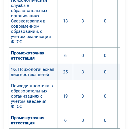
Психологическая
служба в
образовательных
организациях.
Сказкотерапия в
18
3
0
современном
образовании, с
учетом реализации
ФГОС
Промежуточная
6
0
0
аттестация
16
. Психологическая
25
3
0
диагностика детей
Психодиагностика в
образовательных
организациях с
19
3
0
учетом введения
ФГОС
Промежуточная
6
0
0
аттестация