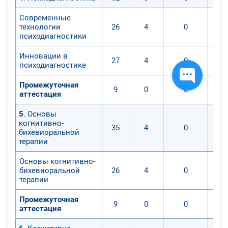
Современные
технологии
26
4
0
психодиагностики
Инновации в
27
4
0
психодиагностике
Промежуточная
9
0
0
аттестация
5
. Основы
когнитивно-
35
4
0
бихевиоральной
терапии
Основы когнитивно-
бихевиоральной
26
4
0
терапии
Промежуточная
9
0
0
аттестация