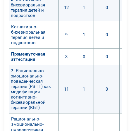
бихевиоральная
12
1
0
терапия детей и
подростков
Когнитивно-
бихевиоральная
9
1
0
терапия детей и
подростков
Промежуточная
3
0
0
аттестация
7
. Рационально-
эмоционально-
поведенческая
терапия (РЭПТ) как
11
1
0
модификация
когнитивно-
бихевиоральной
терапии (КБТ)
Рационально-
эмоционально-
поведенческая