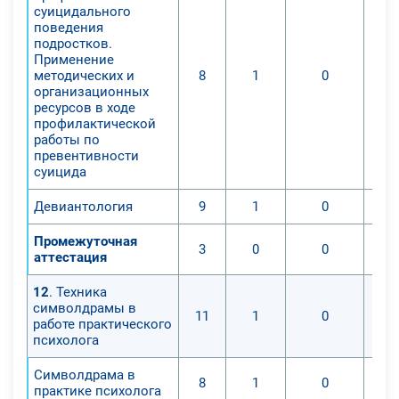
суицидального
поведения
подростков.
Применение
методических и
8
1
0
организационных
ресурсов в ходе
профилактической
работы по
превентивности
суицида
Девиантология
9
1
0
Промежуточная
3
0
0
аттестация
12
. Техника
символдрамы в
11
1
0
работе практического
психолога
Символдрама в
8
1
0
практике психолога