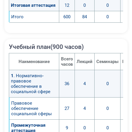
Итоговая аттестация
12
0
0
Итого
600
84
0
Учебный план(900 часов)
Всего
Наименование
Лекций
Семинары
Пра
часов
1
. Нормативно-
правовое
36
4
0
обеспечение в
социальной сфере
Правовое
обеспечение
27
4
0
социальной сферы
Промежуточная
9
0
0
аттестация