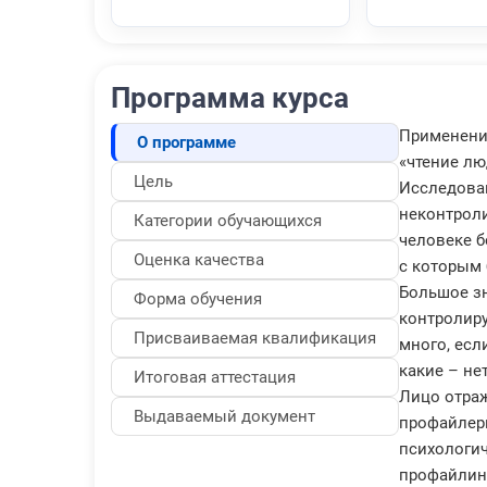
Программа курса
Применени
О программе
«чтение лю
Цель
Исследова
неконтроли
Категории обучающихся
человеке б
Оценка качества
с которым 
Большое зн
Форма обучения
контролир
Присваиваемая квалификация
много, есл
какие – нет
Итоговая аттестация
Лицо отраж
Выдаваемый документ
профайлер
психологи
профайлинг