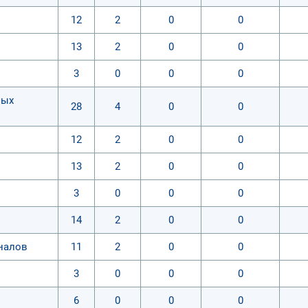
12
2
0
0
13
2
0
0
3
0
0
0
ных
28
4
0
0
12
2
0
0
13
2
0
0
3
0
0
0
14
2
0
0
налов
11
2
0
0
3
0
0
0
6
0
0
0