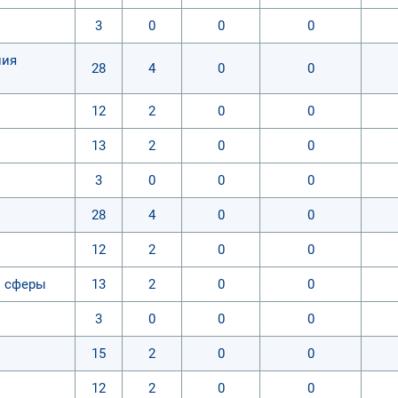
3
0
0
0
ния
28
4
0
0
12
2
0
0
13
2
0
0
3
0
0
0
28
4
0
0
12
2
0
0
й сферы
13
2
0
0
3
0
0
0
15
2
0
0
12
2
0
0