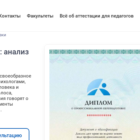
Контакты
Факультеты
Всё об аттестации для педагогов
вки
: анализ
 своеобразное
сихологами,
ловека и
лоса,
ия говорят о
ементы
.
ультацию