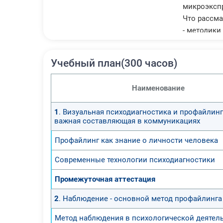
микроэкспр
Что рассма
- методики
- визуальн
- проектив
Учебный план(300 часов)
- техники 
- распозна
Наименование
После прох
1
. Визуальная психодиагностика и профайлинг
- визуальн
важная составляющая в коммуникациях
- определя
- изучат э
Профайлинг как знание о личности человека
- как пров
Современные технологии психодиагностики
- психолог
- оцениват
Промежуточная аттестация
- считыват
- определя
2
. Наблюдение - основной метод профайлинга
Метод наблюдения в психологической деятел