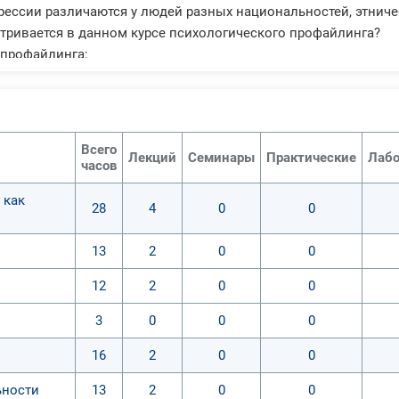
ессии различаются у людей разных национальностей, этниче
тривается в данном курсе психологического профайлинга?
 профайлинга;
ая и аудио-психодиагностика;
ное собеседование;
проведения оперативного анализа;
вание лжи.
Всего
Лекций
Семинары
Практические
Лабо
часов
ождения данного дистанционного курса, слушатели научатся:
 как
ой психодиагностике и профайлингу;
28
4
0
0
ть психологические типы людей и базовые линии их поведени
моциональный интеллект;
13
2
0
0
одится групповой и индивидуальный профайлинг;
12
2
0
0
ии лжи и как её распознавать;
ь вербальные и невербальные сигналы;
3
0
0
0
ь лицо человека как мультисигнальную систему информации;
ть значение мимики, жестов, интонации.
16
2
0
0
ьности
13
2
0
0