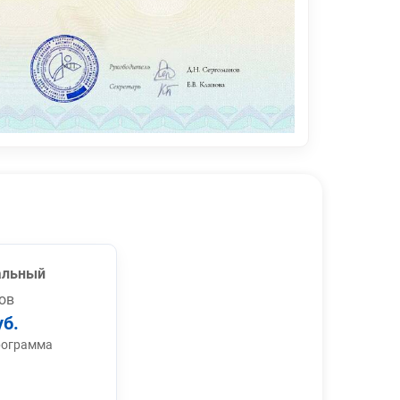
альный
ов
уб.
рограмма