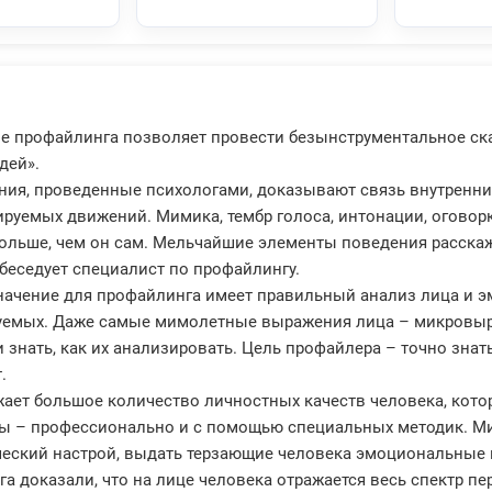
е профайлинга позволяет провести безынструментальное ск
дей».
ния, проведенные психологами, доказывают связь внутренни
руемых движений. Мимика, тембр голоса, интонации, оговор
ольше, чем он сам. Мельчайшие элементы поведения расскаж
беседует специалист по профайлингу.
ачение для профайлинга имеет правильный анализ лица и эм
уемых. Даже самые мимолетные выражения лица – микровыра
и знать, как их анализировать. Цель профайлера – точно знат
.
ает большое количество личностных качеств человека, кото
ы – профессионально и с помощью специальных методик. Ми
ческий настрой, выдать терзающие человека эмоциональные 
а доказали, что на лице человека отражается весь спектр