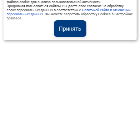
файлов cookie для анализа пользовательской активности.
Продолжая пользоваться сайтом, Вы даете свое согласие на обработку
своих персональных данных в соответствии с
Политикой сайта в отношении
персональных данных
. Вы можете запретить обработку Cookies в настройках
браузера.
Принять
Институт Валдай ©
Официальный интернет-ресурс
+7 (800) 551-50-08
info@iado.ru
Сведения об образовательной организации
Вопрос-ответ
Оплата и доставка
Политика конфиденциальности
Оплата квитанцией
Запрос коммерческого предложения