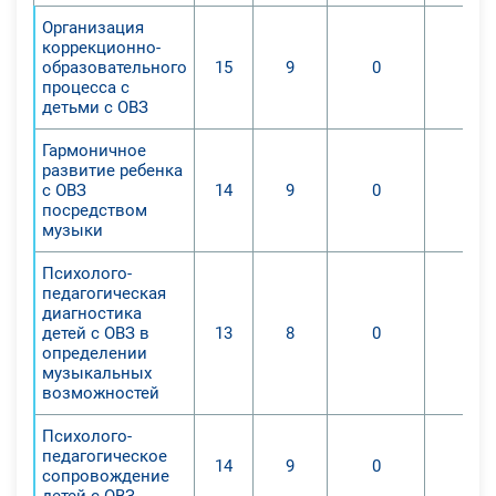
возможности музыкального искус­
Организация
ства по отношению к
коррекционно-
дошкольникам с проблемами в
образовательного
15
9
0
0
развитии обус­ловлены прежде
процесса с
детьми с ОВЗ
всего тем, что оно является
источником новых по­зитивных
Гармоничное
переживаний ребенка, рождает
развитие ребенка
с ОВЗ
14
9
0
0
творческие потребности и способы
посредством
их удовлетворения, активизирует
музыки
потенциальные возмож­ности в
практической музыкально-
Психолого-
педагогическая
художественной деятельности,
диагностика
обеспечивает всестороннее
детей с ОВЗ в
13
8
0
0
развитие ребенка, т.е. выполняет
определении
музыкальных
важ­нейшие функции:
возможностей
воспитательную, образовательную,
социальную.
Психолого-
педагогическое
Цель данного курса – подготовка
14
9
0
0
сопровождение
для работы в специальном
детей с ОВЗ