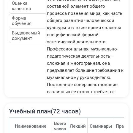
Оценка
составной элемент общего
качества
процесса познания мира, как часть
Форма
общего развития человеческой
обучения
культуры и в то же время является
Выдаваемый
специфической формой
документ
эстетической деятельности.
Профессиональная, музыкально-
педагогическая деятельность –
сложная и многогранная, она
предъявляет большие требования к
музыкальному руководителю.
Постоянное совершенствование
различных ее сторон требует от
современного музыкального
руководителя овладения
Учебный план(72 часов)
специальными знаниями,
навыками и умениями.
Всего
Наименование
Лекций
Семинары
Практи
Коррекционно-развивающие
часов