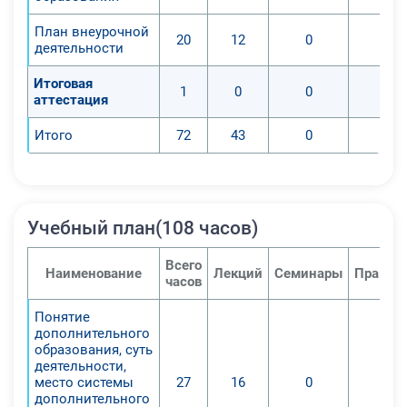
План внеурочной
20
12
0
0
деятельности
Итоговая
1
0
0
0
аттестация
Итого
72
43
0
0
Учебный план(108 часов)
Всего
Наименование
Лекций
Семинары
Практи
часов
Понятие
дополнительного
образования, суть
деятельности,
место системы
27
16
0
0
дополнительного