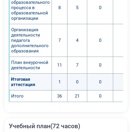
цифровой грамотности населения,
образовательного
процесса в
8
5
0
0
шахматного образования,
образовательной
проектной деятельности,
организации
творческой, социальной
самореализации детей, педагогов,
Организация
деятельности
родительской общественности. Все
педагога
7
4
0
0
вопросы организации, изменения
дополнительного
материально – технической базы,
образования
нормативно - правового
План внеурочной
обеспечения деятельности Центров
11
7
0
0
деятельности
образования «Точка Роста»,
обновления оборудования и
Итоговая
1
0
0
0
аттестация
технологий преподавания,
организация деятельности
Итого
36
21
0
0
коллектива, набор учащихся и
многие другие рассматриваются в
рамках обучения по
дополнительной образовательной
Учебный план(72 часов)
программе «Руководитель Центра