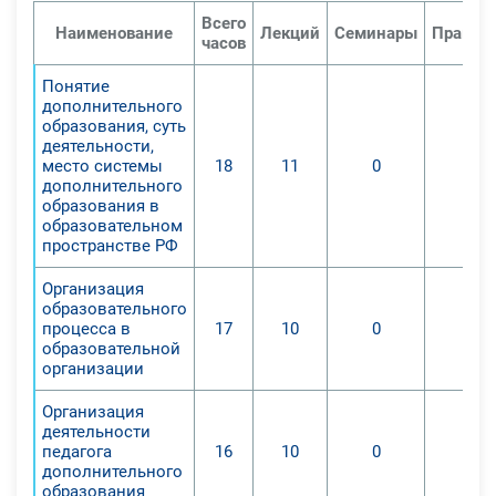
образования «Точка Роста».
Всего
Наименование
Лекций
Семинары
Практи
часов
Понятие
дополнительного
образования, суть
деятельности,
место системы
18
11
0
0
дополнительного
образования в
образовательном
пространстве РФ
Организация
образовательного
процесса в
17
10
0
0
образовательной
организации
Организация
деятельности
педагога
16
10
0
0
дополнительного
образования