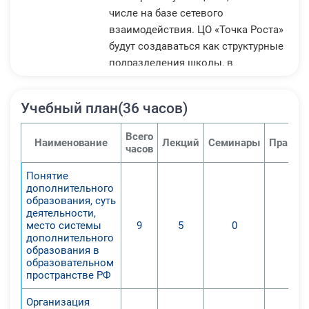
числе на базе сетевого
взаимодействия. ЦО «Точка Роста»
будут создаваться как структурные
подразделения школы, в
деятельности которых будут
применяться еще более
Учебный план(36 часов)
современные информационные
технологии, средства обучения,
Всего
Наименование
Лекций
Семинары
Практи
учебное оборудование,
часов
высокоскоростной Интернет и
Понятие
другие ресурсы ЦО, которые
дополнительного
послужат повышению качества и
образования, суть
доступности образования.
деятельности,
место системы
9
5
0
0
Инфраструктура ЦО будет
дополнительного
использована и во внеурочное
образования в
время как общественное
образовательном
пространстве РФ
пространство для развития
общекультурных компетенций и
Организация