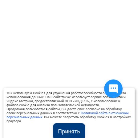
- инициативность
- способность принимать
нестандартные решения в
различных жизненных ситуациях
- готовность к получению новых
знаний в течение всей жизни
- умение выбрать свой
профессиональный путь
- умение легко адаптироваться в
любом социуме
- умение находить компромиссы,
поскольку жить среди людей -
значит постоянно искать новые
Мы используем Cookies для улучшения работоспособности сайта, анализа
использования данных. Наш сайт также использует сервис веб-аналитики
решения
Яндекс Метрика, предоставляемый ООО «ЯНДЕКС», с использованием
- отличное владение устной и
файлов cookie для анализа пользовательской активности.
Продолжая пользоваться сайтом, Вы даете свое согласие на обработку
письменной речью для успешного
своих персональных данных в соответствии с
Политикой сайта в отношении
персональных данных
. Вы можете запретить обработку Cookies в настройках
взаимодействия с окружающими
браузера.
- отличное владение
Принять
информационными технологиями