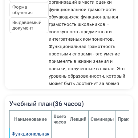
организаций в части оценки
Форма
функциональной грамотности
обучения
обучающихся: функциональная
Выдаваемый
грамотность школьников –
документ
совокупность предметных и
интегративных компонентов.
Функциональная грамотность
простыми словами - это умение
применять в жизни знания и
навыки, полученные в школе. Это
уровень образованности, который
может быть достигнут за время
школьного обучения,
предполагающий способность
Учебный план(36 часов)
решать жизненные задачи в
различных ее сферах.
Всего
Наименование
Лекций
Семинары
Практич
часов
Мы живем в эпоху стремительного
Функциональная
развития информационных