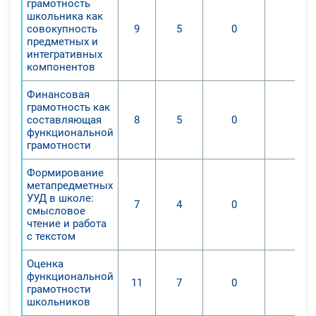
грамотность
технологий. Относиться к ним
школьника как
можно по-разному, но суть от этого
совокупность
9
5
0
0
предметных и
не изменится - таковы наши
интегративных
современные реалии. На нас
компонентов
сегодня ежедневно и ежечасно
Финансовая
обрушивается бесконечный поток
грамотность как
информации, и если раньше ее
составляющая
8
5
0
0
источником были только газеты,
функциональной
грамотности
журналы и ТВ, то сегодня сложно
представить себе молодого
Формирование
человека, который не пользовался
метапредметных
бы глобальной всемирной сетью. В
УУД в школе:
7
4
0
0
смысловое
сети можно покупать товары,
чтение и работа
работать, получать образование,
с текстом
посещать вебинары и
Оценка
видеоконференции, даже
функциональной
обращаться в государственные
11
7
0
0
грамотности
органы и за врачебной помощью.
школьников
Функционально грамотная