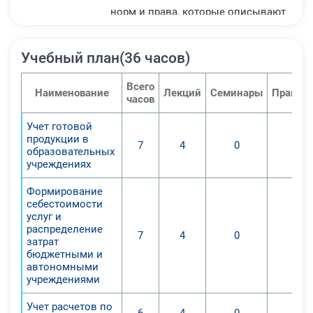
норм и права, которые описывают
требования для бухучета в
государственных организациях
Учебный план(36 часов)
разных видов.
2. Выявление субъектов и владение
Всего
Наименование
Лекций
Семинары
Практич
теорией учета бюджетных средств
часов
на основе требований
Учет готовой
нормативной документации,
продукции в
7
4
0
0
регламентирующей ведение
образовательных
бухгалтерского учета в
учреждениях
муниципальных образовательных
Формирование
организациях.
себестоимости
3. Преподавание навыков
услуг и
распределение
операционного учета в рамках
7
4
0
0
затрат
операций и смет бюджета с
бюджетными и
финансами, получаемыми от
автономными
учреждениями
деятельности, приносящей
прибыль.
Учет расчетов по
6
4
0
0