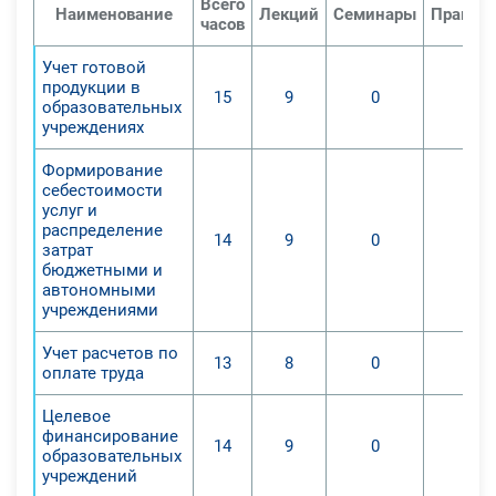
Всего
7. Формирование понятия
Наименование
Лекций
Семинары
Практич
часов
ответственности будущего
сотрудника за корректность и
Учет готовой
продукции в
своевременность взаимодействия
15
9
0
0
образовательных
с бухгалтерскими документами и
учреждениях
предоставления отчетов.
После прохождения данной
Формирование
себестоимости
удаленной программы слушатели
услуг и
приобретут следующие:
распределение
14
9
0
0
Знания:
затрат
бюджетными и
-Главных принципов организации
автономными
бухучета в государственных
учреждениями
организациях с учетом текущих
Учет расчетов по
нормативных документов РФ.
13
8
0
0
оплате труда
-Используемой в государственных
организациях первичной
Целевое
документации и регистров учета.
финансирование
14
9
0
0
образовательных
-Плана счетов бухучета в
учреждений
государственных организациях.