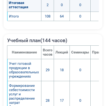
операционной разноски по счетам,
Итоговая
2
0
0
0
аттестация
осуществлять налоговую
калькуляцию.
Итого
108
64
0
0
Профессиональные компетенции:
-Применение особых терминов
бухучета в бюджетных,
государственных и автономных
Учебный план(144 часов)
организациях.
-Умение отражать в учете
Всего
Наименование
Лекций
Семинары
Практич
хозоперации по бухучету в
часов
государственных организациях на
Учет готовой
основании общих и особых
продукции в
29
18
0
0
требований нормативной
образовательных
документации.
учреждениях
Формирование
себестоимости
услуг и
распределение
28
17
0
0
затрат