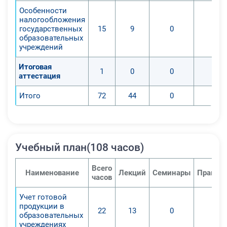
-Инструкции по использованию
Особенности
налогообложения
единого плана.
государственных
15
9
0
0
-Основ бухучета в автономных
образовательных
организациях и бюджетных
учреждений
учреждениях.
Итоговая
-Особенностей налогообложения
1
0
0
0
аттестация
государственных образовательных
организаций.
Итого
72
44
0
0
Навыки:
-Владение конкретным перечнем
предметных и межпредметных
дисциплин (представлений,
Учебный план(108 часов)
фактов, понятийных терминов),
достаточных и требуемых для
Всего
Наименование
Лекций
Семинары
Практич
часов
реализации постоянного трудового
и/или персонального развития.
Учет готовой
-Формирование набора
продукции в
22
13
0
0
образовательных
информационных,
учреждениях