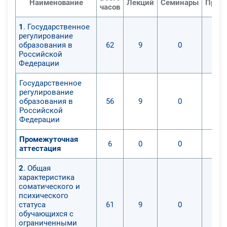
Наименование
Лекций
Семинары
Практ
профессионального образования к
часов
работе с обучающимися с
1
. Государственное
ограниченными возможностями
регулирование
здоровья.
образования в
62
9
0
Российской
Федерации
Особое внимание уделено
изучению медицинских и
Государственное
психологических аспектов лиц с
регулирование
образования в
56
9
0
ограниченными возможностями
Российской
здоровья, что существенно
Федерации
повышает уровень компетентности
педагогов в работе с ними.
Промежуточная
6
0
0
аттестация
2
. Общая
характеристика
соматического и
психического
статуса
61
9
0
обучающихся с
ограниченными