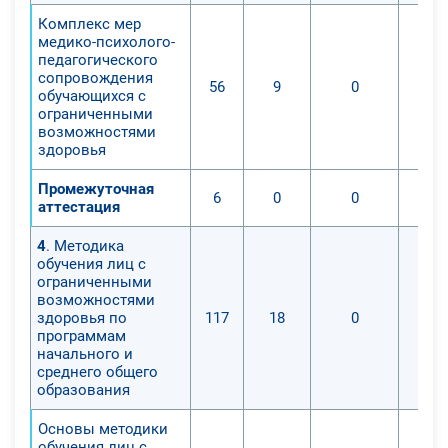
Комплекс мер
медико-психолого-
педагогического
сопровождения
56
9
0
обучающихся с
ограниченными
возможностями
здоровья
Промежуточная
6
0
0
аттестация
4
. Методика
обучения лиц с
ограниченными
возможностями
здоровья по
117
18
0
программам
начального и
среднего общего
образования
Основы методики
обучения лиц с