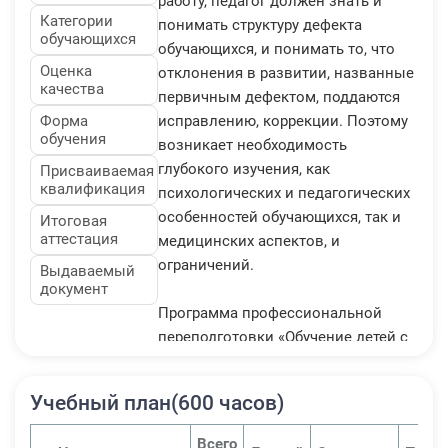
работу, педагог должен знать и
Категории
понимать структуру дефекта
обучающихся
обучающихся, и понимать то, что
Оценка
отклонения в развитии, названные
качества
первичным дефектом, поддаются
Форма
исправлению, коррекции. Поэтому
обучения
возникает необходимость
глубокого изучения, как
Присваиваемая
квалификация
психологических и педагогических
особенностей обучающихся, так и
Итоговая
аттестация
медицинских аспектов, и
ограничений.
Выдаваемый
документ
Программа профессиональной
переподготовки «Обучение детей с
ограниченными возможностями
здоровья» рассчитана на
Учебный план(600 часов)
подготовку педагогических
работников системы общего и
Всего