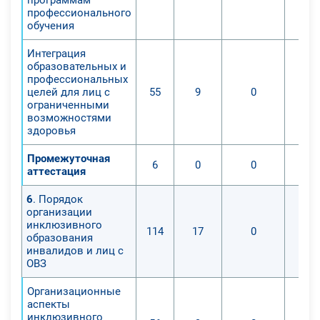
профессионального
обучения
Интеграция
образовательных и
профессиональных
целей для лиц с
55
9
0
ограниченными
возможностями
здоровья
Промежуточная
6
0
0
аттестация
6
. Порядок
организации
инклюзивного
114
17
0
образования
инвалидов и лиц с
ОВЗ
Организационные
аспекты
инклюзивного