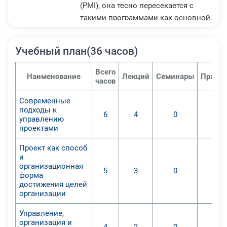
(PMI), она тесно пересекается с
такими программами как основной,
операционный, финансовый,
стратегический менеджмент, а
Учебный план(36 часов)
также маркетинг.
Основы проектного менеджмента в
Всего
Наименование
Лекций
Семинары
Практи
рамках реализации федерального
часов
общегосударственного стандарта
Современные
являются сферой знаний, которая
подходы к
6
4
0
объединяет как профессиональную,
управлению
так и специальную подготовку.
проектами
Первая является перечнем
Проект как способ
универсальных способов и
и
методов, применяющихся для
организационная
5
3
0
форма
разрешения периодически
достижения целей
повторяющихся вопросов в
организации
различных проектах. Специальные
знания зависят от сферы
Управление,
организация и
деятельности, в которую входят
4
2
0