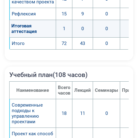
качеством проекта
Рефлексия
15
9
0
Итоговая
1
0
0
аттестация
Итого
72
43
0
Учебный план(108 часов)
Всего
Наименование
Лекций
Семинары
Практи
часов
Современные
подходы к
18
11
0
управлению
проектами
Проект как способ