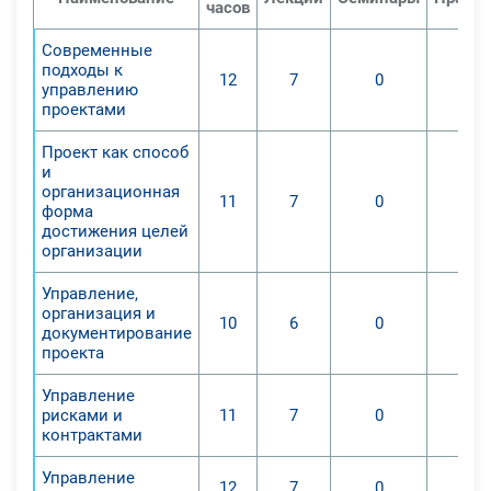
проекта, планировать их
часов
мощностное и временное
Современные
обеспечение;
подходы к
12
7
0
2. Умение решать главные задачи
управлению
по управлению в рамках
проектами
проектного менеджмента.
Проект как способ
По окончании удаленного курса
и
преподаватели приобретут
организационная
11
7
0
форма
следующие знания и умения:
достижения целей
-основы использования
организации
универсальных способов и
методов, применяемых для
Управление,
организация и
разрешения проблем в разных
10
6
0
документирование
проектах.
проекта
Управление
рисками и
11
7
0
контрактами
Управление
12
7
0