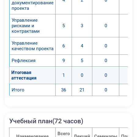
документирование
проекты. Профессиональные
проекта
знания обретаются в результате
Управление
исследования общих
рисками и
5
3
0
закономерностей, которые
контрактами
характерны проектам в разных
сферах деятельности.
Управление
6
4
0
качеством проекта
Обретение слушателями основ
использования универсальных
Рефлексия
9
5
0
способов и методов, применяемых
для разрешения проблем в разных
Итоговая
1
0
0
аттестация
проектах; обучение
закономерностям, характерным для
Итого
36
21
0
проектного менеджмента в
профильных учреждениях.
1. Приобретение навыков в сфере
проектного менеджмента,
Учебный план(72 часов)
способности систематизировать
процессы, работающих в пределах
Всего
Наименование
Лекций
Семинары
Практи