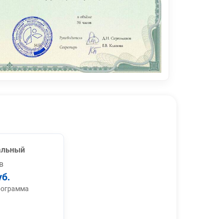
альный
в
уб.
рограмма