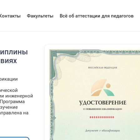
Контакты
Факультеты
Всё об аттестации для педагогов
циплины
овиях
фикации
ической
ции инженерной
 Программа
зучение
аправлена на