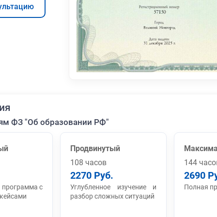
ультацию
ия
ям ФЗ "Об образовании РФ"
ый
Продвинутый
Максим
108 часов
144 часо
2270 Руб.
2690 Р
 программа с
Углубленное изучение и
Полная п
 кейсами
разбор сложных ситуаций