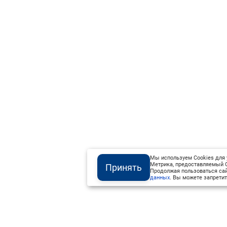
Мы используем Cookies для 
Метрика, предоставляемый О
Принять
Продолжая пользоваться сай
данных
. Вы можете запретит
Институт Валдай ©
Официальный интернет-ресурс