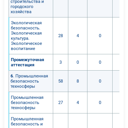
строительства и
— организовывать и управлять
городского
процессами во время
хозяйства
строительства объектов;
Экологическая
— руководить строительством и
безопасность.
монтажом зданий, разрабатывать
Экологическая
28
4
0
культура.
меры по предупреждению аварий и
Экологическое
разрушению объектов.
воспитание
Промежуточная
3
0
0
аттестация
6
. Промышленная
безопасность
58
8
0
техносферы
Промышленная
безопасность
27
4
0
техносферы
Промышленная
безопасность и