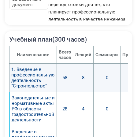
документ
переподготовки для тех, кто
планирует профессиональную
деятельность в качестве инженера
по проектированию и возведению,
эксплуатации, реконструкции и
Учебный план(300 часов)
реставрации промышленных,
гражданских и общественных
Всего
Наименование
Лекций
Семинары
Практ
строительных объектов.
часов
При разработке программы
1
. Введение в
приняты во внимание требования к
профессиональную
58
8
0
специалистам в соответствии с
деятельность
профстандартами и
"Строительство"
квалификационными
Законодательные и
требованиями. Программа
нормативные акты
разработана в соответствии с
РФ в области
28
4
0
градостроительной
Федеральным законом «Об
деятельности
образовании в Российской
Федерации» №273-Ф3.
Введение в