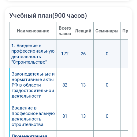
Учебный план(900 часов)
Всего
Наименование
Лекций
Семинары
Практ
часов
1
. Введение в
профессиональную
172
26
0
деятельность
"Строительство"
Законодательные и
нормативные акты
РФ в области
82
13
0
градостроительной
деятельности
Введение в
профессиональную
81
13
0
деятельность
строительства
Промежуточная