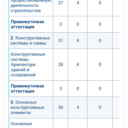
профессиональную
27
4
0
деятельность
При прохождении данного курса,
строительства
вы изучите:
— законодательство в
Промежуточная
3
0
0
аттестация
строительстве;
— основы безопасности
2
. Конструктивные
31
4
0
жизнедеятельности;
системы и схемы
— экономика, управление и
Конструктивные
менеджмент в строительстве;
системы.
— архитектура зданий, основания и
Архитектура
28
4
0
фундаменты, строительные
зданий и
сооружений
материалы и конструкции;
— производственные строительные
Промежуточная
3
0
0
технологии;
аттестация
— региональные особенности
3
. Основные
строительства;
конструктивные
30
4
0
— организация инвестиционно-
элементы
строительных процессов.
Основные