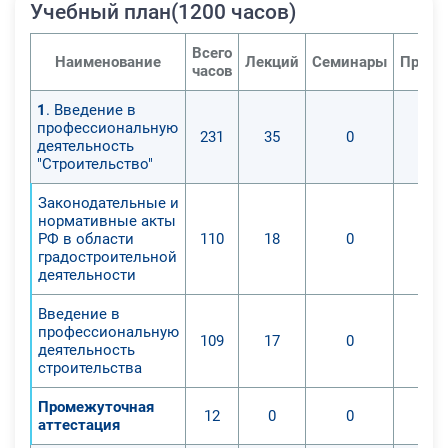
Учебный план(1200 часов)
Всего
Наименование
Лекций
Семинары
Практ
часов
1
. Введение в
профессиональную
231
35
0
деятельность
"Строительство"
Законодательные и
нормативные акты
РФ в области
110
18
0
градостроительной
деятельности
Введение в
профессиональную
109
17
0
деятельность
строительства
Промежуточная
12
0
0
аттестация