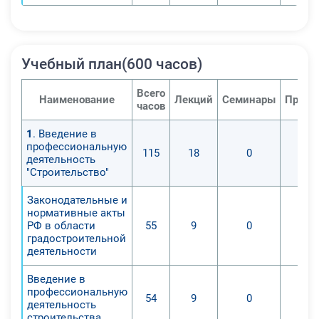
Учебный план(600 часов)
Всего
Наименование
Лекций
Семинары
Практ
часов
1
. Введение в
профессиональную
115
18
0
деятельность
"Строительство"
Законодательные и
нормативные акты
РФ в области
55
9
0
градостроительной
деятельности
Введение в
профессиональную
54
9
0
деятельность
строительства