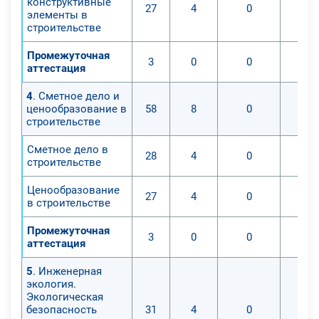
конструктивные
По окончании обучения Вы
27
4
0
элементы в
сможете применять на практике
строительстве
следующие профессиональные
Промежуточная
навыки:
3
0
0
аттестация
— осуществлять
профессиональную деятельность
4
. Сметное дело и
согласно действующему
ценообразование в
58
8
0
строительстве
законодательству;
— вести инженерные
Сметное дело в
28
4
0
исследования, проектировать,
строительстве
возводить, оценивать и
Ценообразование
реконструировать здания и
27
4
0
в строительстве
сооружения;
— производить инженерное
Промежуточная
3
0
0
аттестация
обслуживание строящихся зданий;
— применять современное
5
. Инженерная
оборудование и технологии в
экология.
профессиональной деятельности
Экологическая
безопасность
31
4
0
строительства;