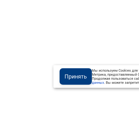
Мы используем Cookies для 
Метрика, предоставляемый О
Принять
Продолжая пользоваться сай
данных
. Вы можете запретит
Институт Валдай ©
Официальный интернет-ресурс
+7 (800) 551-50-08
info@iado.ru