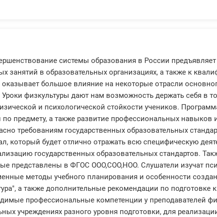
ершенствование системы образования в России предъявляет
ых занятий в образовательных организациях, а также к квал
 оказывает большое влияние на некоторые отрасли основног
. Уроки физкультуры дают нам возможность держать себя в то
изической и психологической стойкости учеников. Программа
 по предмету, а также развитие профессиональных навыков 
асно требованиям государственных образовательных стандарт
ал, который будет отлично отражать всю специфическую деяте
ализацию государственных образовательных стандартов. Так
рые представлены в ФГОС ООО,СОО,НОО. Слушатели изучат пс
менные методы учебного планирования и особенности созда
тура", а также дополнительные рекомендации по подготовке к
димые профессиональные компетенции у преподавателей фи
ных учреждениях разного уровня подготовки, для реализаци