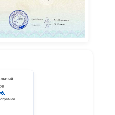
альный
ов
уб.
рограмма