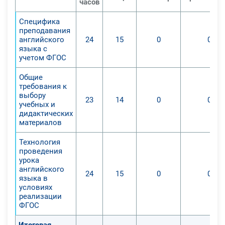
часов
рекомендаций ФГОС;
Специфика
2. Выделить оптимальные
преподавания
образовательные механизмы,
английского
24
15
0
0
которые будут усвоены в ходе
языка с
учетом ФГОС
освоения иностранного языка для
развития требуемых навыков;
Общие
3. Определить методы прохождения
требования к
выбору
потенциальных трудностей в
23
14
0
0
учебных и
усвоении универсальных учебных
дидактических
действий в ходе обучения
материалов
иностранному языку для
Технология
продуктивного исполнения
проведения
рекомендаций ФГОС;
урока
4. Дать возможность
английского
24
15
0
0
языка в
преподавателям самостоятельно
условиях
выбирать обучающие и
реализации
практические программы по
ФГОС
иностранному языку;
Итоговая