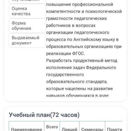
повышение профессиональной
Оценка
компетентности и психологической
качества
грамотности педагогических
Форма
работников в вопросах
обучения
организации педагогического
Выдаваемый
процесса по Английскому языку в
документ
образовательных организациях при
реализации ФГОС.
Разработать продуктивный метод
исполнения задач Федерального
государственного
образовательного стандарта,
которые нацелены на развитие
навыков обучающихся в ходе
обучения иностранному языку.
1. Найти методы обучения
Учебный план(72 часов)
английскому языку, которые будут
применены в ходе преподавания
Всего
Наименование
Лекций
Семинары
Практичес
иностранного языка на основании