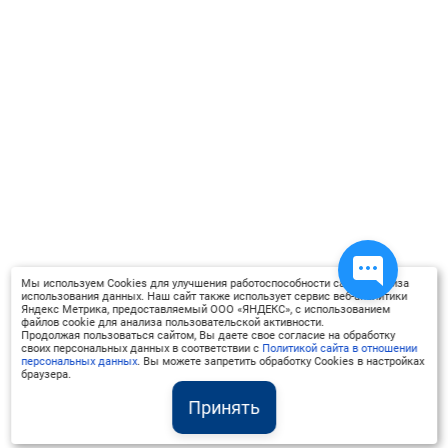
рекомендаций ФГОС;
–использовать в работе принципы
отбора обучающих методов для
преподавания иностранного языка;
–применять методологию
преподавания иностранного языка
для успешного создания процесса
профессиональной деятельности
на основании рекомендаций ФГОС.
Научится применять:
–практическими средствами в
профессиональной деятельности
Мы используем Cookies для улучшения работоспособности сайта, анализа
использования данных. Наш сайт также использует сервис веб-аналитики
для формирования
Яндекс Метрика, предоставляемый ООО «ЯНДЕКС», с использованием
файлов cookie для анализа пользовательской активности.
образовательной среды для
Продолжая пользоваться сайтом, Вы даете свое согласие на обработку
изучения иностранного языка;
своих персональных данных в соответствии с
Политикой сайта в отношении
персональных данных
. Вы можете запретить обработку Cookies в настройках
–способы обучения иностранному
браузера.
языку на основании рекомендаций
Принять
ФГОС;
–принципы использования