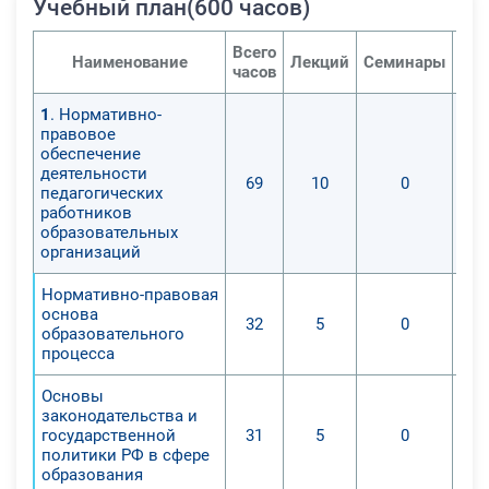
Учебный план(600 часов)
Всего
Наименование
Лекций
Семинары
Пра
часов
1
. Нормативно-
правовое
обеспечение
деятельности
69
10
0
педагогических
работников
образовательных
организаций
Нормативно-правовая
основа
32
5
0
образовательного
процесса
Основы
законодательства и
государственной
31
5
0
политики РФ в сфере
образования