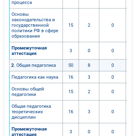
процесса
практики в рамках
дополнительного обучения, для
Основы
получения квалификационного
законодательства и
звания "Педагог дополнительного
государственной
15
2
0
политики РФ в сфере
профессионального образования и
образования
профессионального обучения"? Для
достижения поставленной цели
Промежуточная
3
0
0
аттестация
предстоит решить следующие
задачи:
2
. Общая педагогика
50
8
0
1. Развитие личности учащихся,
формирование общих
Педагогика как наука
16
3
0
способностей и эрудиции в
Основы общей
соответствии с индивидуальными
15
2
0
педагогики
возможностями и особенностями
каждого;
Общая педагогика
теоретических
16
3
0
2. Становление элементарной
дисциплин
культуры деятельности, овладение
основными компонентами учебной
Промежуточная
3
0
0
деятельности.
аттестация