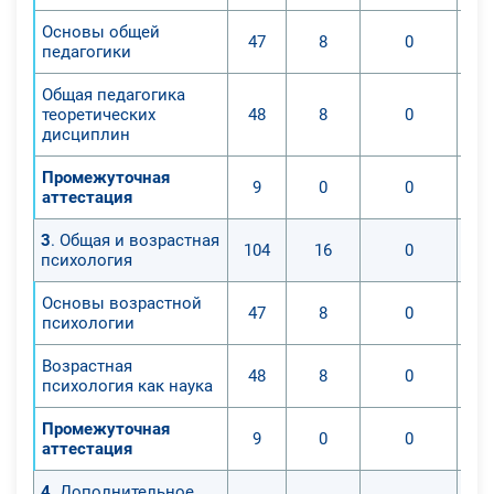
Основы общей
47
8
0
педагогики
Общая педагогика
теоретических
48
8
0
дисциплин
Промежуточная
9
0
0
аттестация
3
. Общая и возрастная
104
16
0
психология
Основы возрастной
47
8
0
психологии
Возрастная
48
8
0
психология как наука
Промежуточная
9
0
0
аттестация
4
. Дополнительное