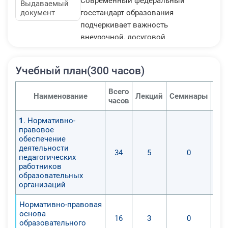
Современный федеральный
Выдаваемый
документ
госстандарт образования
подчеркивает важность
внеурочной, досуговой
деятельности школьников как
способ социализации детей и
Учебный план(300 часов)
молодежи. Поэтому профессия
преподавателя дополнительного
Всего
Наименование
Лекций
Семинары
Пра
образования не только
часов
востребована, но и налагает на
1
. Нормативно-
специалиста обязанность уметь
правовое
проектировать мероприятия в
обеспечение
соответствии с образовательными
деятельности
34
5
0
педагогических
и педагогическими стандартами.
работников
образовательных
Хотите развить уровень
организаций
профессиональных навыков,
Нормативно-правовая
которые нужны для осуществления
основа
16
3
0
нового типа профессиональной
образовательного