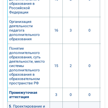
3. Развитие у учащихся контроля и
образования в
самоконтроля, оценки и само­
Российской
оценки как важнейших показателей
Федерации
сформированности учебной
Организация
деятельности;
деятельности
4. Выявление учащихся, у которых
педагога
16
3
0
дополнительного
не сформированы те или иные уме­
образования
ния, навыки, качества и
корректировка учебного процесса с
Понятие
целью орга­низации специальной
дополнительного
образования, суть
помощи.
деятельности, место
системы
15
2
0
дополнительного
образования в
образовательном
пространстве РФ
Промежуточная
3
0
0
аттестация
5
. Проектирование и