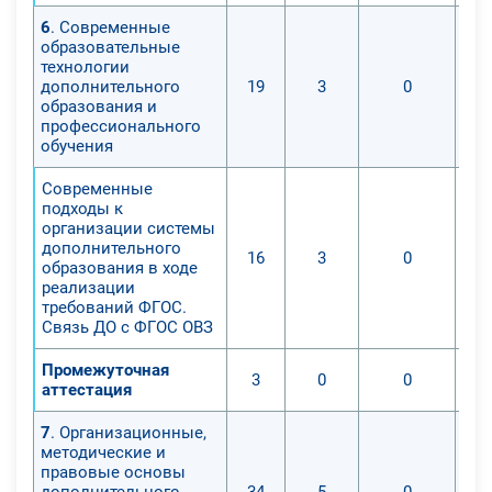
6
. Современные
образовательные
технологии
дополнительного
19
3
0
образования и
профессионального
обучения
Современные
подходы к
организации системы
дополнительного
16
3
0
образования в ходе
реализации
требований ФГОС.
Связь ДО с ФГОС ОВЗ
Промежуточная
3
0
0
аттестация
7
. Организационные,
методические и
правовые основы
дополнительного
34
5
0