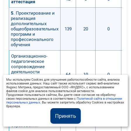
аттестация
5
. Проектирование и
реализация
дополнительных
общеобразовательных
139
20
0
программ и
профессионального
обучения
Организационно-
педагогическое
сопровождение
деятельности
64
10
0
организаций
Мы используем Cookies для улучшения работоспособности сайта, анализа
дополнительного
использования данных. Наш сайт также использует сервис веб-аналитики
профессионального
Яндекс Метрика, предоставляемый ООО «ЯНДЕКС», с использованием
файлов cookie для анализа пользовательской активности.
образования
Продолжая пользоваться сайтом, Вы даете свое согласие на обработку
своих персональных данных в соответствии с
Политикой сайта в отношении
персональных данных
. Вы можете запретить обработку Cookies в настройках
Планирование и
браузера.
анализ деятельности
педагога
63
10
0
Принять
дополнительного
образования