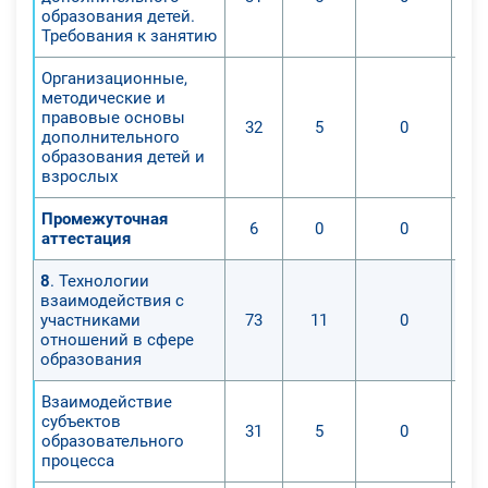
образования детей.
Требования к занятию
Организационные,
методические и
правовые основы
32
5
0
дополнительного
образования детей и
взрослых
Промежуточная
6
0
0
аттестация
8
. Технологии
взаимодействия с
участниками
73
11
0
отношений в сфере
образования
Взаимодействие
субъектов
31
5
0
образовательного
процесса