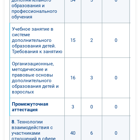
образования и
профессионального
обучения
Учебное занятие в
системе
дополнительного
15
2
0
образования детей.
Требования к занятию
Организационные,
методические и
правовые основы
16
3
0
дополнительного
образования детей и
взрослых
Промежуточная
3
0
0
аттестация
8
. Технологии
взаимодействия с
участниками
40
6
0
отношений в сфере