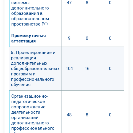
системы
47
8
0
дополнительного
образования в
образовательном
пространстве РФ
Промежуточная
9
0
0
аттестация
5
. Проектирование и
реализация
дополнительных
общеобразовательных
104
16
0
программ и
профессионального
обучения
Организационно-
педагогическое
сопровождение
деятельности
48
8
0
организаций
дополнительного
профессионального