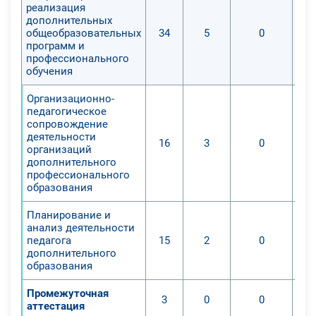
реализация
дополнительных
общеобразовательных
34
5
0
программ и
профессионального
обучения
Организационно-
педагогическое
сопровождение
деятельности
16
3
0
организаций
дополнительного
профессионального
образования
Планирование и
анализ деятельности
педагога
15
2
0
дополнительного
образования
Промежуточная
3
0
0
аттестация