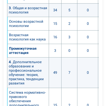
3. Формирование готовности к
3
. Общая и возрастная
самообразованию;
34
5
0
психология
В ходе прохождения курса
Основы возрастной
15
2
0
психологии
слушатели приобретут следующий
ряд умений и навыков,
Возрастная
16
3
0
необходимых для успешной
психология как наука
деятельности в сфере
Промежуточная
дополнительного образования:
3
0
0
аттестация
1. Расширение круга
представлений, общего кругозора и
4
. Дополнительное
образование и
эрудиции на основе дальнейшего
профессиональное
развития учебно-познавательной
49
7
0
обучение: теория,
мотивации учащихся;
практика, тенденции
развития
2. Расширение и закрепление
учебных действий учеников, их от­
Система нормативно-
дельных операций и
правового
последовательности;
обеспечения
дополнительного
15
2
0