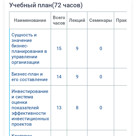
Учебный план(72 часов)
Всего
Наименование
Лекций
Семинары
Практич
часов
Сущность и
значение
бизнес-
15
9
0
0
планирования в
управлении
организации
Бизнес-план и
14
9
0
0
его составление
Инвестирование
и система
оценки
показателей
13
8
0
0
эффективности
инвестиционных
проектов
Критерии