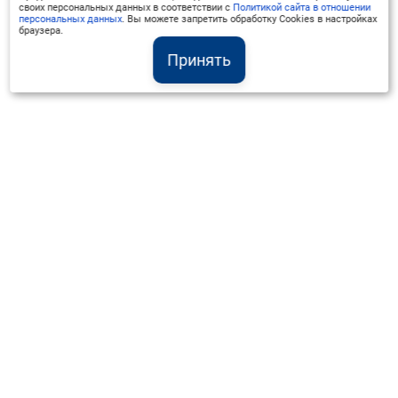
своих персональных данных в соответствии с
Политикой сайта в отношении
персональных данных
. Вы можете запретить обработку Cookies в настройках
браузера.
Принять
Институт Валдай ©
Официальный интернет-ресурс
+7 (800) 551-50-08
info@iado.ru
Сведения об образовательной организации
Вопрос-ответ
Оплата и доставка
Политика конфиденциальности
Оплата квитанцией
Запрос коммерческого предложения
Отправка приложения к договору