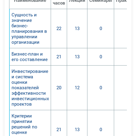
Наименование
Лекций
Семинары
Практич
часов
Сущность и
значение
бизнес-
22
13
0
0
планирования в
управлении
организации
Бизнес-план и
21
13
0
0
его составление
Инвестирование
и система
оценки
показателей
20
12
0
0
эффективности
инвестиционных
проектов
Критерии
принятии
решений по
21
13
0
0
оценке