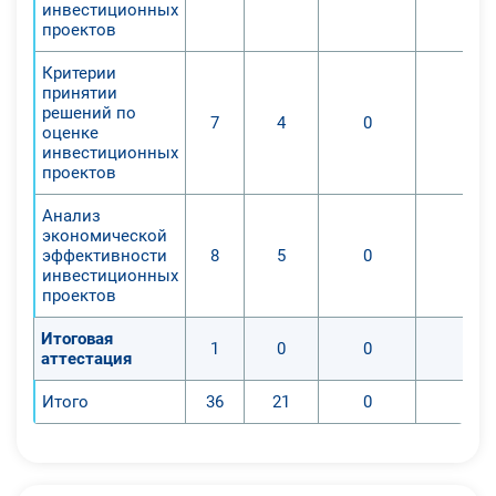
корректному использованию
инвестиционных
данных методов в разработке и
проектов
экспертизе бизнес-планов,
Критерии
инвестиционных проектов. По
принятии
окончании удаленного курса
решений по
7
4
0
0
оценке
слушатели приобрели следующие
инвестиционных
знания и умения:
проектов
1. Ознакомились с
информационной базой
Анализ
экономической
инвестиционного анализа;
эффективности
8
5
0
0
2. Изучили методы анализа
инвестиционных
экономической эффективности
проектов
инвестиционных проектов; обучить
Итоговая
корректному использованию
1
0
0
0
аттестация
данных методов в разработке и
экспертизе бизнес-планов,
Итого
36
21
0
0
инвестиционных проектов.