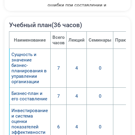
ошибки при составлении и
практическом воплощении в жизнь
бизнес-планов и методы их
Учебный план(36 часов)
устранения.
Приобретение знаний и умений по
Всего
Наименование
Лекций
Семинары
Практич
обоснованию, разработке и
часов
созданию бизнес-планов
Сущность и
организации, получение
значение
целостного представления об
бизнес-
7
4
0
0
инвестиционном анализе, как
планирования в
управлении
важнейшей функции управления
организации
организациями.
1. Ознакомиться с
Бизнес-план и
7
4
0
0
его составление
информационной базой
инвестиционного анализа;
Инвестирование
2. Изучить методы анализа
и система
экономической эффективности
оценки
показателей
6
4
0
0
инвестиционных проектов; обучить
эффективности