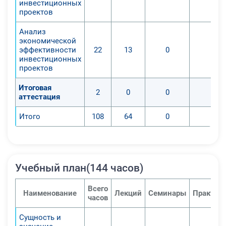
инвестиционных
проектов
Анализ
экономической
эффективности
22
13
0
0
инвестиционных
проектов
Итоговая
2
0
0
0
аттестация
Итого
108
64
0
0
Учебный план(144 часов)
Всего
Наименование
Лекций
Семинары
Практич
часов
Сущность и