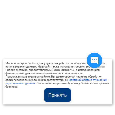
и познавательной деятельности
школьников с использованием
игровых методов.
умения:
• формулировать цели
использования в организации
игровой деятельности детей
дошкольного возраста в ДОО;
• создавать задания по курсу на
базе ДОО.
Мы используем Cookies для улучшения работоспособности сайта, анализа
навыки:
использования данных. Наш сайт также использует сервис веб-аналитики
Яндекс Метрика, предоставляемый ООО «ЯНДЕКС», с использованием
• систематизированная
файлов cookie для анализа пользовательской активности.
Продолжая пользоваться сайтом, Вы даете свое согласие на обработку
практическая работа с
своих персональных данных в соответствии с
Политикой сайта в отношении
персональных данных
. Вы можете запретить обработку Cookies в настройках
дошкольниками в направлении
браузера.
произвольности в игровой
Принять
деятельности;
• создание текстовых документов,
электронных таблиц, презентаций