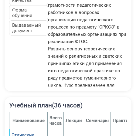
качества
грамотности педагогических
Форма
работников в вопросах
обучения
организации педагогического
Выдаваемый
процесса по предмету "ОРКСЭ" в
документ
образовательных организациях при
реализации ФГОС.
Развить основу теоретических
знаний о религиозных и светских
принципах этики для применения
их в педагогической практике по
ряду предметов гуманитарного
цикла. Курс предназначен для
формирования профессиональных
компетенций педагогов,
Учебный план(36 часов)
специализирующихся в области
преподавания основ духовно-
Всего
Наименование
Лекций
Семинары
Практичес
нравственной культуры.
часов
1. Познакомить с основными
Этические