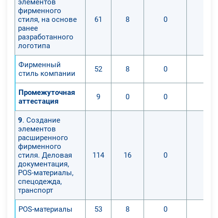
элементов
фирменного
стиля, на основе
61
8
0
0
ранее
разработанного
логотипа
Фирменный
52
8
0
0
стиль компании
Промежуточная
9
0
0
0
аттестация
9
. Создание
элементов
расширенного
фирменного
стиля. Деловая
114
16
0
0
документация,
POS-материалы,
спецодежда,
транспорт
POS-материалы
53
8
0
0