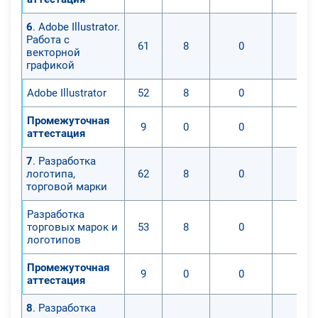
6
. Adobe Illustrator.
Работа с
61
8
0
0
векторной
графикой
Adobe Illustrator
52
8
0
0
Промежуточная
9
0
0
0
аттестация
7
. Разработка
логотипа,
62
8
0
0
торговой марки
Разработка
торговых марок и
53
8
0
0
логотипов
Промежуточная
9
0
0
0
аттестация
8
. Разработка