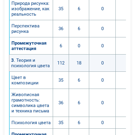
Природа рисунка:
изображение, как
35
6
0
0
реальность
Перспектива
36
6
0
0
рисунка
Промежуточная
6
0
0
0
аттестация
3
. Теория и
112
18
0
0
психология цвета
Цвет в
35
6
0
0
композиции
Живописная
грамотность:
36
6
0
0
символика цвета
и техника письма
Психология цвета
35
6
0
0
Промежуточная