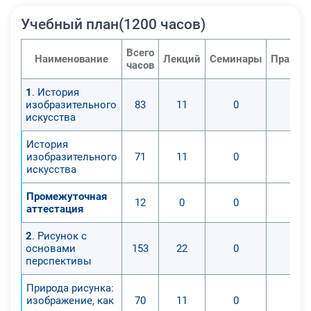
Учебный план(1200 часов)
Всего
Наименование
Лекций
Семинары
Практи
часов
1
. История
изобразительного
83
11
0
0
искусства
История
изобразительного
71
11
0
0
искусства
Промежуточная
12
0
0
0
аттестация
2
. Рисунок с
основами
153
22
0
0
перспективы
Природа рисунка:
изображение, как
70
11
0
0