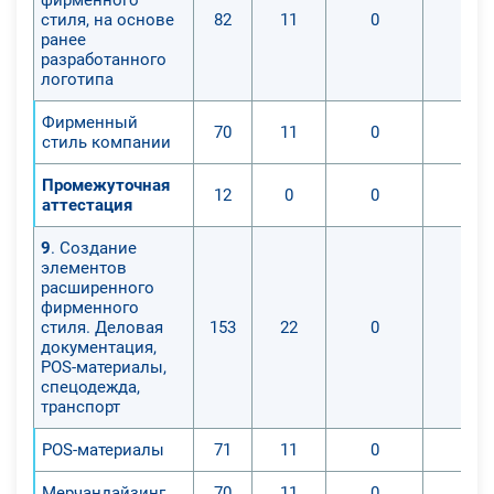
стиля, на основе
82
11
0
0
ранее
разработанного
логотипа
Фирменный
70
11
0
0
стиль компании
Промежуточная
12
0
0
0
аттестация
9
. Создание
элементов
расширенного
фирменного
стиля. Деловая
153
22
0
0
документация,
POS-материалы,
спецодежда,
транспорт
POS-материалы
71
11
0
0
Мерчандайзинг
70
11
0
0