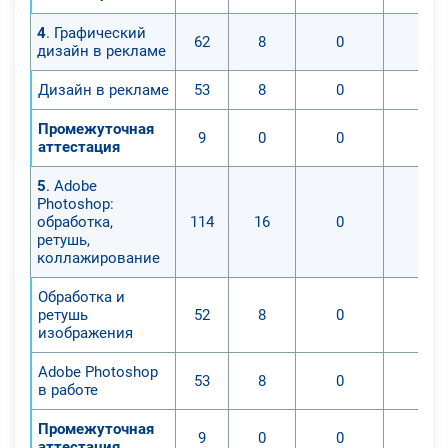
4
. Графический
62
8
0
0
дизайн в рекламе
Дизайн в рекламе
53
8
0
0
Промежуточная
9
0
0
0
аттестация
5
. Adobe
Photoshop:
обработка,
114
16
0
0
ретушь,
коллажирование
Обработка и
ретушь
52
8
0
0
изображения
Adobe Photoshop
53
8
0
0
в работе
Промежуточная
9
0
0
0
аттестация