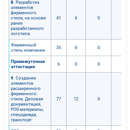
8
. Разработка
элементов
фирменного
стиля, на основе
41
6
0
0
ранее
разработанного
логотипа
Фирменный
35
6
0
0
стиль компании
Промежуточная
6
0
0
0
аттестация
9
. Создание
элементов
расширенного
фирменного
стиля. Деловая
77
12
0
0
документация,
POS-материалы,
спецодежда,
транспорт