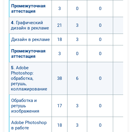
дистанционного курса, слушатели
Промежуточная
научатся:
3
0
0
0
аттестация
- разрабатывать знаки и логотипы
для фирм;
4
. Графический
21
3
0
0
дизайн в рекламе
- разработка корпоративного стиля;
- создавать пиктограмм и иконок;
Дизайн в рекламе
18
3
0
0
- разрабатывать шрифтов и их
начертаний;
Промежуточная
3
0
0
0
аттестация
- создавать рекламные объявления;
- рекламной графике: визитки,
5
. Adobe
листовки, баннеры;
Photoshop:
обработка,
38
6
0
0
- инфографике;
ретушь,
- узнают определенные шрифты и
коллажирование
фирменные цвета, узнаваемые
графические элементы;
Обработка и
ретушь
17
3
0
0
- научатся работать в графических
изображения
программах;
- презентавать работы;
Adobe Photoshop
18
3
0
0
в работе
- выявлять потребность заказчика.