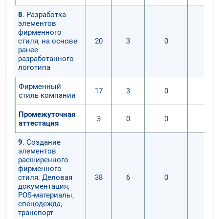
8
. Разработка
элементов
фирменного
стиля, на основе
20
3
0
0
ранее
разработанного
логотипа
Фирменный
17
3
0
0
стиль компании
Промежуточная
3
0
0
0
аттестация
9
. Создание
элементов
расширенного
фирменного
стиля. Деловая
38
6
0
0
документация,
POS-материалы,
спецодежда,
транспорт