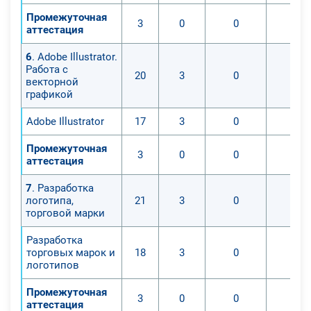
Промежуточная
3
0
0
0
аттестация
6
. Adobe Illustrator.
Работа с
20
3
0
0
векторной
графикой
Adobe Illustrator
17
3
0
0
Промежуточная
3
0
0
0
аттестация
7
. Разработка
логотипа,
21
3
0
0
торговой марки
Разработка
торговых марок и
18
3
0
0
логотипов
Промежуточная
3
0
0
0
аттестация