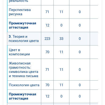
реальность
Перспектива
71
11
0
0
рисунка
Промежуточная
12
0
0
0
аттестация
3
. Теория и
223
33
0
0
психология цвета
Цвет в
70
11
0
0
композиции
Живописная
грамотность:
71
11
0
0
символика цвета
и техника письма
Психология цвета
70
11
0
0
Промежуточная
12
0
0
0
аттестация