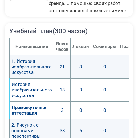
бренда. С помощью своих работ
этот специалист формирует имидж
компании в глазах потребителей.
Сегодня повсюду можно увидеть
Учебный план(300 часов)
работы графического дизайнера.
Где бы мы не находились, нас
Всего
Наименование
Лекций
Семинары
Практи
окружают различные вывески,
часов
рекламные плакаты и баннеры,
1
. История
оформленные витрины и
изобразительного
21
3
0
0
продуктовые упаковки.
искусства
Данная программа поможет вам
История
освоить новую профессию,
изобразительного
18
3
0
0
получив необходимые
искусства
компетенции для работы
графическим дизайнером в любой
Промежуточная
3
0
0
0
аттестация
сфере.
Курс рассчитан на начальный
2
. Рисунок с
уровень подготовки. Курс является
основами
38
6
0
0
перспективы
комплексным и универсальным,