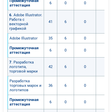
Промежуточная
6
0
0
0
аттестация
6
. Adobe Illustrator.
Работа с
41
6
0
0
векторной
графикой
Adobe Illustrator
35
6
0
0
Промежуточная
6
0
0
0
аттестация
7
. Разработка
логотипа,
42
6
0
0
торговой марки
Разработка
торговых марок и
36
6
0
0
логотипов
Промежуточная
6
0
0
0
аттестация