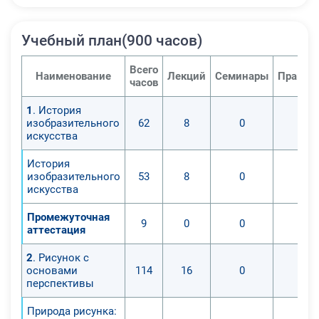
Учебный план(900 часов)
Всего
Наименование
Лекций
Семинары
Практи
часов
1
. История
изобразительного
62
8
0
0
искусства
История
изобразительного
53
8
0
0
искусства
Промежуточная
9
0
0
0
аттестация
2
. Рисунок с
основами
114
16
0
0
перспективы
Природа рисунка: