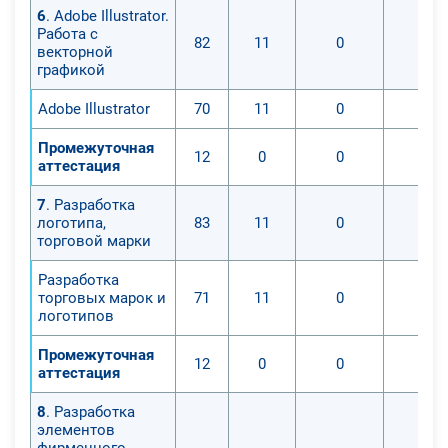
6
. Adobe Illustrator.
Работа с
82
11
0
0
векторной
графикой
Adobe Illustrator
70
11
0
0
Промежуточная
12
0
0
0
аттестация
7
. Разработка
логотипа,
83
11
0
0
торговой марки
Разработка
торговых марок и
71
11
0
0
логотипов
Промежуточная
12
0
0
0
аттестация
8
. Разработка
элементов
фирменного