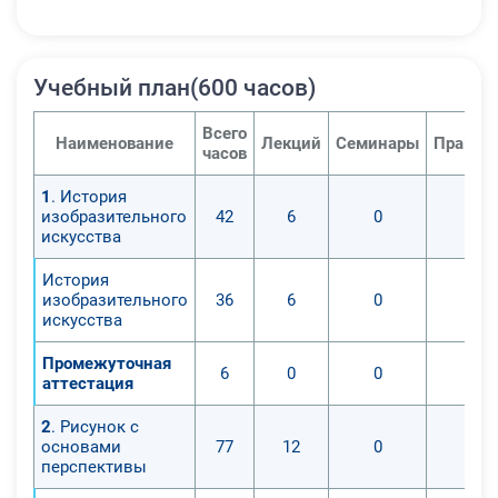
Учебный план(600 часов)
Всего
Наименование
Лекций
Семинары
Практи
часов
1
. История
изобразительного
42
6
0
0
искусства
История
изобразительного
36
6
0
0
искусства
Промежуточная
6
0
0
0
аттестация
2
. Рисунок с
основами
77
12
0
0
перспективы