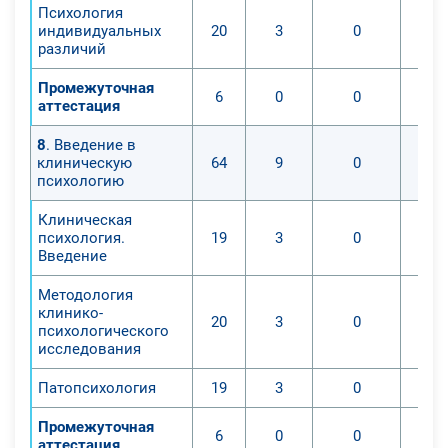
Психология
индивидуальных
20
3
0
различий
Промежуточная
6
0
0
аттестация
8
. Введение в
клиническую
64
9
0
психологию
Клиническая
психология.
19
3
0
Введение
Методология
клинико-
20
3
0
психологического
исследования
Патопсихология
19
3
0
Промежуточная
6
0
0
аттестация