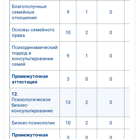
Благополучные
семейные
9
1
0
отношения
Основы семейного
10
2
0
права
Психодинамический
подход в
9
1
0
консультировании
семей
Промежуточная
3
0
0
аттестация
12
.
Психологическое
13
2
0
бизнес-
консультирование
Бизнес-психология
10
2
0
Промежуточная
3
0
0