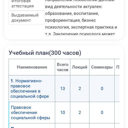
Итоговая
аттестация
вид деятельности актуален:
образование, воспитание,
Выдаваемый
документ
профориентация, бизнес
психология, экспертная практика и
т.д. Заключение психолога может
повлиять на всю дальнейшую
судьбу человека. Основные виды
Учебный план(300 часов)
деятельности в практической
психологии - это психологическое
Всего
Наименование
Лекций
Семинары
Прак
оценивание, психологическое
часов
консультирование,
1
. Нормативно-
психологическое просвещение,
правовое
13
2
0
коррекционная и развивающая
обеспечение в
работа.
социальной сфере
Обучение квалифицированных
Правовое
специалистов–психологов –
обеспечение
10
2
0
основная цель курса.
социальной сферы
Программа предполагает изучение