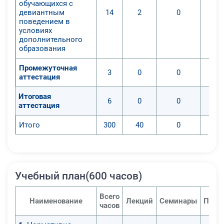
обучающихся с
девиантным
14
2
0
поведением в
условиях
дополнительного
образования
Промежуточная
3
0
0
аттестация
Итоговая
6
0
0
аттестация
Итого
300
40
0
Учебный план(600 часов)
Всего
Наименование
Лекций
Семинары
Прак
часов