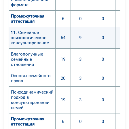
формате
Промежуточная
6
0
0
аттестация
11
. Семейное
психологическое
64
9
0
консультирование
Благополучные
семейные
19
3
0
отношения
Основы семейного
20
3
0
права
Психодинамический
подход в
19
3
0
консультировании
семей
Промежуточная
6
0
0
аттестация