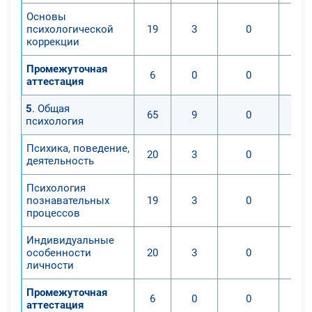
Основы
психологической
19
3
0
коррекции
Промежуточная
6
0
0
аттестация
5
. Общая
65
9
0
психология
Психика, поведение,
20
3
0
деятельность
Психология
познавательных
19
3
0
процессов
Индивидуальные
особенности
20
3
0
личности
Промежуточная
6
0
0
аттестация