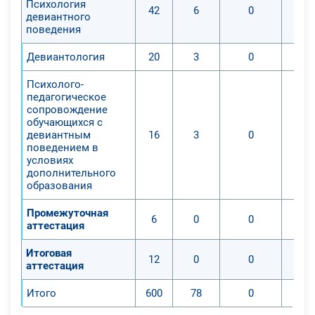
Психология
42
6
0
девиантного
поведения
Девиантология
20
3
0
Психолого-
педагогическое
сопровождение
обучающихся с
девиантным
16
3
0
поведением в
условиях
дополнительного
образования
Промежуточная
6
0
0
аттестация
Итоговая
12
0
0
аттестация
Итого
600
78
0