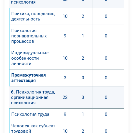
психология
проблемам возрастных и
Психика, поведение,
индивидуальных особенностей
10
2
0
деятельность
психического, личностного
развития детей и молодежи.
Психология
социализации и социальной
познавательных
9
1
0
процессов
адаптации несовершеннолетних.
Уметь:
Индивидуальные
- устанавливать взаимодействие с
особенности
10
2
0
личности
детьми и взрослыми,
обеспечивающему психическое
Промежуточная
3
0
0
развитие и становление личности
аттестация
детей, реализации возрастных и
6
. Психология труда,
индивидуальных возможностей
организационная
22
3
0
развития детей;
психология
- учавствовать в разработке,
апробации и внедрении
Психология труда
9
1
0
комплексных психолого-медико-
Человек как субъект
педагогических развивающих и
трудовой
10
2
0