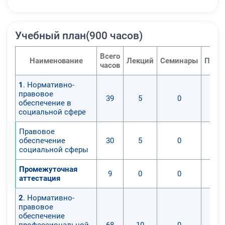
Учебный план(900 часов)
Всего
Наименование
Лекций
Семинары
Прак
часов
1
. Нормативно-
правовое
39
5
0
обеспечение в
социальной сфере
Правовое
обеспечение
30
5
0
социальной сферы
Промежуточная
9
0
0
аттестация
2
. Нормативно-
правовое
обеспечение
профессиональной
68
10
0