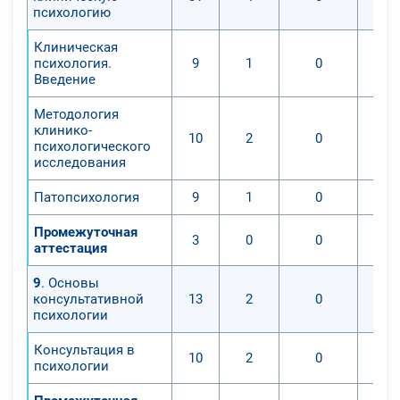
психологию
каждом этапе их развития;
- обеспечивать условия
Клиническая
оптимального перехода детей на
психология.
9
1
0
следующую возрастную ступень,
Введение
предупреждение возможных
Методология
осложнений в психическом
клинико-
10
2
0
развитии и становлении личности
психологического
исследования
детей и подростков в процессе
непрерывной социализации;
Патопсихология
9
1
0
- подготавливать детей и
подростков к сознанию тех сфер
Промежуточная
3
0
0
аттестация
жизни, в которых они хотели бы
реализовать свои способности и
9
. Основы
знания;
консультативной
13
2
0
- своевременно предупреждать
психологии
возможные нарушения
Консультация в
психосоматического и
10
2
0
психологии
психического здоровья детей.