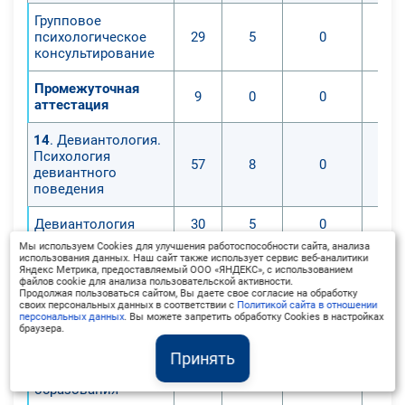
Групповое
психологическое
29
5
0
консультирование
Промежуточная
9
0
0
аттестация
14
. Девиантология.
Психология
57
8
0
девиантного
поведения
Девиантология
30
5
0
Мы используем Cookies для улучшения работоспособности сайта, анализа
Психолого-
использования данных. Наш сайт также использует сервис веб-аналитики
Яндекс Метрика, предоставляемый ООО «ЯНДЕКС», с использованием
педагогическое
файлов cookie для анализа пользовательской активности.
сопровождение
Продолжая пользоваться сайтом, Вы даете свое согласие на обработку
своих персональных данных в соответствии с
Политикой сайта в отношении
обучающихся с
персональных данных
. Вы можете запретить обработку Cookies в настройках
девиантным
18
3
0
браузера.
поведением в
условиях
Принять
дополнительного
образования