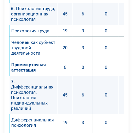
6
. Психология труда,
организационная
45
6
0
психология
Психология труда
19
3
0
Человек как субъект
трудовой
20
3
0
деятельности
Промежуточная
6
0
0
аттестация
7
.
Дифференциальная
психология.
45
6
0
Психология
индивидуальных
различий
Дифференциальная
19
3
0
психология